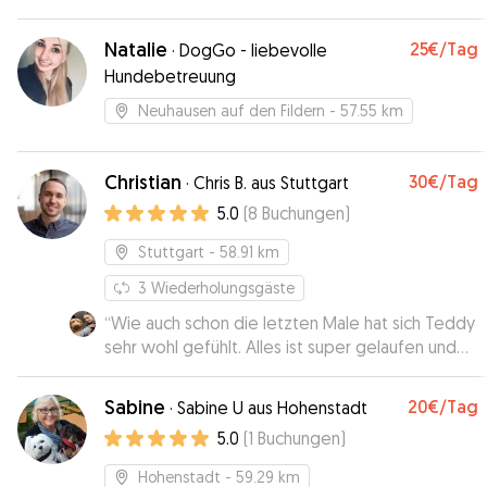
Natalie
25€
/Tag
·
DogGo - liebevolle
Hundebetreuung
Neuhausen auf den Fildern
- 57.55 km
Christian
30€
/Tag
·
Chris B. aus Stuttgart
5.0
(
8
Buchungen
)
Stuttgart
- 58.91 km
3
Wiederholungsgäste
“
Wie auch schon die letzten Male hat sich Teddy
sehr wohl gefühlt. Alles ist super gelaufen und
wir sind sehr zufrieden. Besonders schön ist,
dass in der Nähe ein Hundefreilauf ist, so dass
Sabine
20€
/Tag
·
Sabine U aus Hohenstadt
Teddy auch mit anderen Hunden frei spielen
5.0
(
1
Buchungen
)
kann. Chris ist also nicht nur sympatisch und sehr
liebevoll mit seinen Schützlingen, sondern auch
Hohenstadt
- 59.29 km