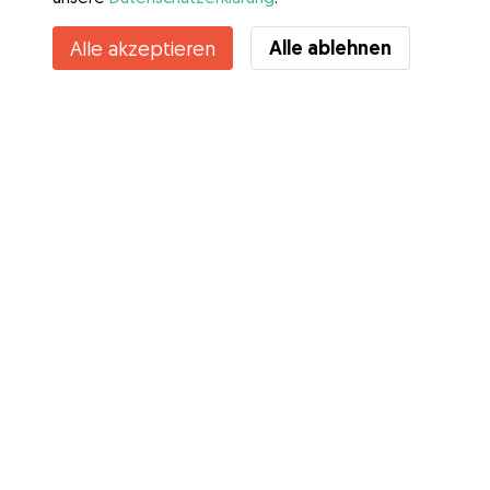
Alle ablehnen
Alle akzeptieren
Services
Wie es geht
Über Gudog
Bewertungen
Tierärztliche Abdeckung
Tipps für Hundehalter
Tipps für Hundesitter
Hundesitter werden