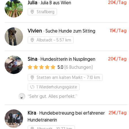
Julia
20€
/Tag
·
Julia B aus Wien
Straßberg
Vivien
15€
/Tag
·
Suche Hunde zum Sitting
Albstadt
- 5.57 km
Sina
20€
/Tag
·
Hundesitterin in Nusplingen
5.0
(
6
Buchungen
)
Stetten am kalten Markt
- 7.10 km
1
Wiederholungsgäste
“
Sehr gut. Alles perfekt.
”
Kira
25€
/Tag
·
Hundebetreuung bei erfahrener
Hundetrainerin
Albstadt
- 10.77 km