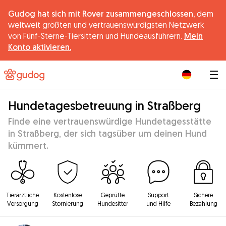
Gudog hat sich mit Rover zusammengeschlossen,
dem
weltweit größten und vertrauenswürdigsten Netzwerk
von Fünf-Sterne-Tiersittern und Hundeausführern.
Mein
Konto aktivieren.
|
Hundetagesbetreuung in Straßberg
Finde eine vertrauenswürdige Hundetagesstätte
in Straßberg, der sich tagsüber um deinen Hund
kümmert.
Tierärztliche
Kostenlose
Geprüfte
Support
Sichere
Versorgung
Stornierung
Hundesitter
und Hilfe
Bezahlung