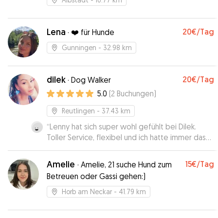
Lena
20€
/Tag
·
❤️ für Hunde
Gunningen
- 32.98 km
dilek
20€
/Tag
·
Dog Walker
5.0
(
2
Buchungen
)
Reutlingen
- 37.43 km
“
Lenny hat sich super wohl gefühlt bei Dilek.
Toller Service, flexibel und ich hatte immer das
Gefühl, dass Lenny in guten Händen ist. Wir
werden Dilek auf jeden Fall wieder buchen.
”
Amelie
15€
/Tag
·
Amelie, 21 suche Hund zum
Betreuen oder Gassi gehen:)
Horb am Neckar
- 41.79 km