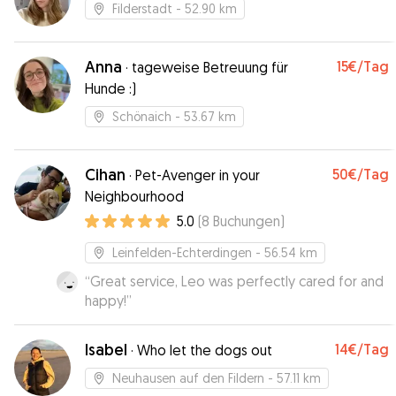
Filderstadt
- 52.90 km
Anna
15€
/Tag
·
tageweise Betreuung für
Hunde :)
Schönaich
- 53.67 km
Cihan
50€
/Tag
·
Pet-Avenger in your
Neighbourhood
5.0
(
8
Buchungen
)
Leinfelden-Echterdingen
- 56.54 km
“
Great service, Leo was perfectly cared for and
happy!
”
Isabel
14€
/Tag
·
Who let the dogs out
Neuhausen auf den Fildern
- 57.11 km