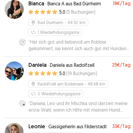
Bianca
18€
/Tag
·
Bianca A aus Bad Dürrheim
5.0
(
5
Buchungen
)
Bad Dürrheim
- 44.92 km
1
Wiederholungsgäste
“
Hat sich gut und liebevoll um Robbie
gekümmert, sie kennt sich auch gut mit Hunden
aus, das merkt man.
”
Daniela
25€
/Tag
·
Daniela aus Radolfzell
5.0
(
19
Buchungen
)
Radolfzell am Bodensee
- 48.68 km
3
Wiederholungsgäste
“
Daniela, Leo und ihr Mischka sind derzeit meine
erste Wahl, wenn ich Hilfe mit meinem Hund
benötige. Super freundlich, offen,
verantwortungsbewusst und flexible Leute mit
Leonie
33€
/Tag
·
Gassigeherin aus Filderstadt
vielen Auslaufmöglichkeiten.
”