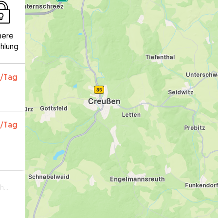
here
hlung
/Tag
/Tag
ale