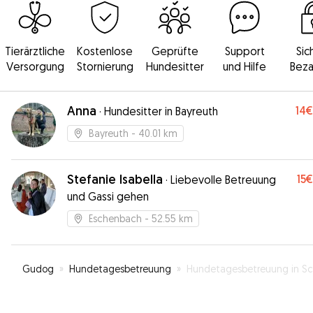
Tierärztliche
Kostenlose
Geprüfte
Support
Sic
Versorgung
Stornierung
Hundesitter
und Hilfe
Beza
Anna
14€
·
Hundesitter in Bayreuth
Bayreuth
- 40.01 km
Stefanie Isabella
15€
·
Liebevolle Betreuung
und Gassi gehen
Eschenbach
- 52.55 km
Gudog
»
Hundetagesbetreuung
»
Hundetagesbetreuung in Schwarzenbach an der Sa