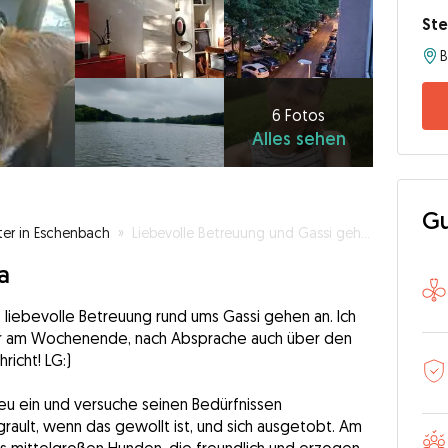
Ste
6
Fotos
Alles
6 Fotos
Alles sehen
sehen
Gu
ter in Eschenbach
»
Liebevolle Betreuung und Gassi gehen
a
ne liebevolle Betreuung rund ums Gassi gehen an. Ich
 am Wochenende, nach Absprache auch über den
richt! LG:)
neu ein und versuche seinen Bedürfnissen
ult, wenn das gewollt ist, und sich ausgetobt. Am