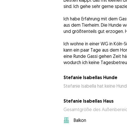
besten klappt das mit kleinen b
sind. Ich gehe sehr gerne spaz
Ich habe Erfahrung mit dem Ga
aus dem Tierheim. Die Hunde ware
und größtenteils gut erzogen. 
Ich wohne in einer WG in Köln-Sül
kann ein paar Tage aus dem Hom
eine Runde Gassi gehen Zeit hä
wodurch ich keine Tagesbetre
Stefanie Isabellas Hunde
Stefanie Isabella hat keine Hun
Stefanie Isabellas Haus
Gesamtgröße des Außenbereic
Balkon