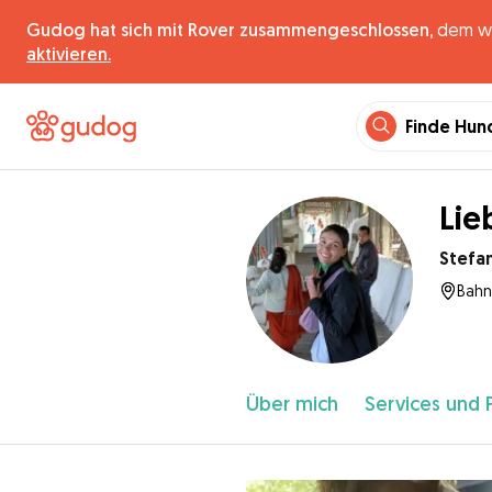
Gudog hat sich mit Rover zusammengeschlossen,
dem wel
aktivieren.
Finde Hun
Lie
Stefan
Bahn
Über mich
Services und 