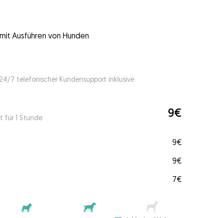
g mit Ausführen von Hunden
 24/7 telefonischer Kundensupport inklusive
9€
t für 1 Stunde
9€
9€
7€