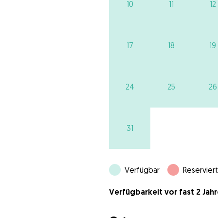
10
11
12
17
18
19
24
25
26
31
Verfügbar
Reserviert
Verfügbarkeit vor fast 2 Jahr