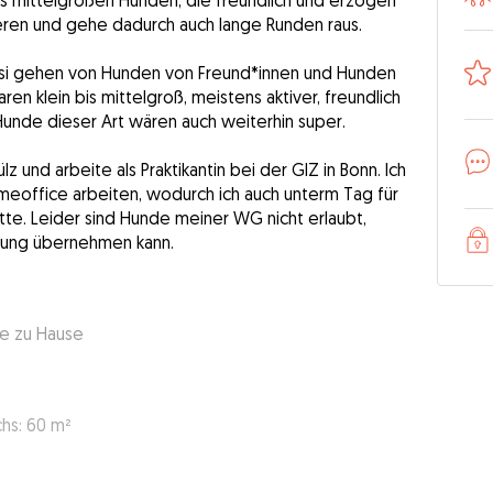
is mittelgroßen Hunden, die freundlich und erzogen
ieren und gehe dadurch auch lange Runden raus.
ssi gehen von Hunden von Freund*innen und Hunden
n klein bis mittelgroß, meistens aktiver, freundlich
Hunde dieser Art wären auch weiterhin super.
z und arbeite als Praktikantin bei der GIZ in Bonn. Ich
eoffice arbeiten, wodurch ich auch unterm Tag für
tte. Leider sind Hunde meiner WG nicht erlaubt,
uung übernehmen kann.
de zu Hause
hs: 60 m²