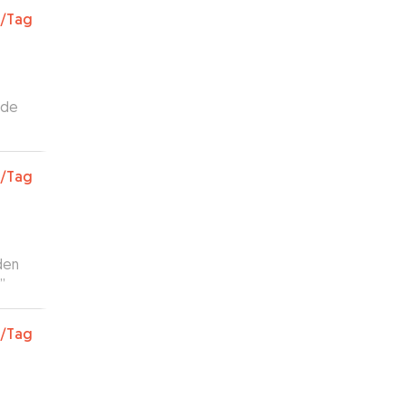
/Tag
rde
/Tag
den
”
/Tag