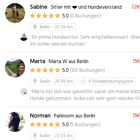
Sabine
22€
·
Sitter mit ❤️ und Hundeverstand
5.0
(
0
Buchungen
)
Berlin
- 20.28 km
“
Ein prima Hundesitter. Sehr empfehlenswert. We
ich sicher wieder buchen.
”
Marta
15€
·
Marta W aus Berlin
5.0
(
105
Buchungen
)
Berlin
- 20.99 km
4
Wiederholungsgäste
“
Marta hat sich wie gewohnt super um meine bei
Hunde gekümmert. Jederzeit sehr gern wieder 🐶
Norman
15€
·
Parknorm aus Berlin
5.0
(
5
Buchungen
)
Berlin
- 22.33 km