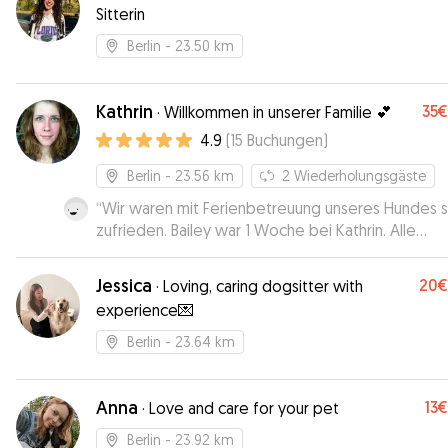
Sitterin
Berlin
- 23.50 km
Kathrin
35€
·
Willkommen in unserer Familie 💕
4.9
(
15
Buchungen
)
Berlin
- 23.56 km
2
Wiederholungsgäste
“
Wir waren mit Ferienbetreuung unseres Hundes 
zufrieden. Bailey war 1 Woche bei Kathrin. Alle
Absprachen haben super geklappt und Kathrin hat
jeden Tag mit aktuellen Fotos von Bailey versorgt.
Jessica
20€
·
Loving, caring dogsitter with
Somit waren wir immer auf dem neuesten Stand 
experience💌
konnten unseren Urlaub entspannt genießen. Wir
würden jeder Zeit wieder eine Betreuung über Ka
Berlin
- 23.64 km
buchen.
”
Anna
13€
·
Love and care for your pet
Berlin
- 23.92 km