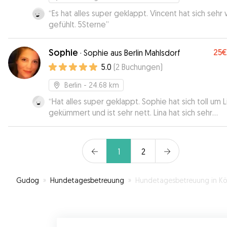
“
Es hat alles super geklappt. Vincent hat sich sehr
gefühlt. 5Sterne
”
Sophie
25€
·
Sophie aus Berlin Mahlsdorf
5.0
(
2
Buchungen
)
Berlin
- 24.68 km
“
Hat alles super geklappt. Sophie hat sich toll um L
gekümmert und ist sehr nett. Lina hat sich sehr
wohlgefühlt. Gerne wieder!
”
1
2
Gudog
»
Hundetagesbetreuung
»
Hundetagesbetreuung in Königs Wusterhau