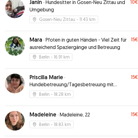
Janin
10€
·
Hundesitter in Gosen-Neu Zittau und
Umgebung
Gosen-Neu Zittau
- 11.43 km
Mara
15€
·
Pfoten in guten Händen - Viel Zeit für
ausreichend Spaziergänge und Betreuung
Berlin
- 16.91 km
Priscilla Marie
15€
·
Hundebetreuung/Tagesbetreuung mit
Übernachtungsmöglichkeit
Berlin
- 18.28 km
Madeleine
15€
·
Madeleine, 22
Berlin
- 18.83 km