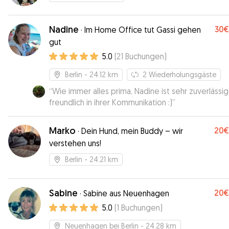
Nadine
30€
·
Im Home Office tut Gassi gehen
gut
5.0
(
21
Buchungen
)
Berlin
- 24.12 km
2
Wiederholungsgäste
“
Wie immer alles prima, Nadine ist sehr zuverlässi
freundlich in ihrer Kommunikation :)
”
Marko
20€
·
Dein Hund, mein Buddy – wir
verstehen uns!
Berlin
- 24.21 km
Sabine
20€
·
Sabine aus Neuenhagen
5.0
(
1
Buchungen
)
Neuenhagen bei Berlin
- 24.28 km