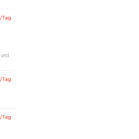
/Tag
g und
/Tag
/Tag