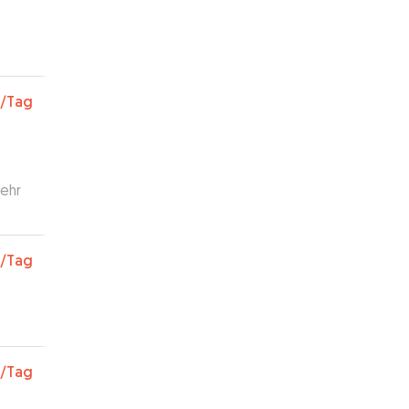
/Tag
sehr
 uns
/Tag
und
thrin
/Tag