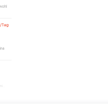
 wohl
/Tag
ina
sen