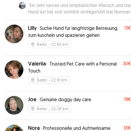
“
Ein sehr netter und emphatischer Mensch und me
Hund Juri hat sich sichtlich wohlgefühlt bei Norman.
werde Norman auf jeden Fall weiterhin für die
Betreuung anfragen. 1000 Dank!
”
Lilly
13€
·
Suche Hund für langfristige Betreuung,
zum kuscheln und spazieren gehen
Berlin
- 22.89 km
Valeriia
30€
·
Trusted Pet Care with a Personal
Touch
Berlin
- 22.91 km
Joe
18€
·
Genuine doggy day care
Berlin
- 23.28 km
Nora
35€
·
Professionelle und Aufmerksame