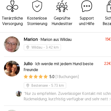
Tierärztliche
Kostenlose
Geprüfte
Support
Sic
Versorgung
Stornierung
Hundesitter
und Hilfe
Beza
Marion
15€
·
Marion aus Wildau
Wildau
- 3.42 km
Julio
22€
·
Ich werde mit jedem Hund beste
Freunde
5.0
(
1
Buchungen
)
Bestensee
- 5.73 km
“
Nur zu empfehlen. Zuverlässiger Kontakt mit schn
Rückmeldung, kurzfristig verfügbar und sehr nett :-