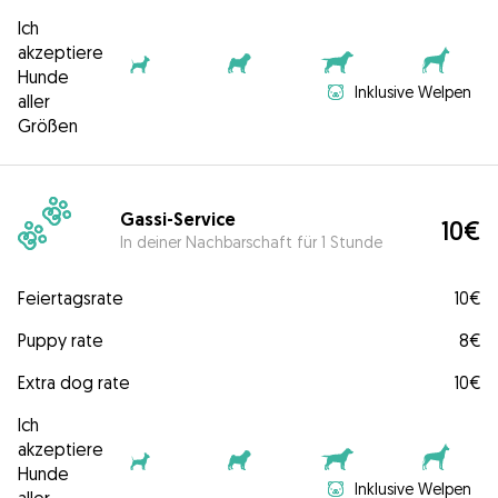
Ich
akzeptiere
Hunde
Inklusive Welpen
aller
Größen
Gassi-Service
10€
In deiner Nachbarschaft für 1 Stunde
Feiertagsrate
10€
Puppy rate
8€
Extra dog rate
10€
Ich
akzeptiere
Hunde
Inklusive Welpen