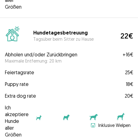
aller
Größen
Hundetagesbetreuung
22€
Tagsüber beim Sitter zu Hause
Abholen und/oder Zurückbringen
+
16€
Maximale Entfernung: 20 km
Feiertagsrate
25€
Puppy rate
18€
Extra dog rate
20€
Ich
akzeptiere
Hunde
Inklusive Welpen
aller
Größen