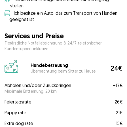
stellen
Ich besitze ein Auto, das zum Transport von Hunden
geeignet ist
Services und Preise
Tierärztliche Notfallabsicherung & 24/7 telefonischer
Kundensupport inklusive
Hundebetreuung
24€
Übernachtung beim Sitter zu Hause
Abholen und/oder Zurückbringen
+
17€
Maximale Entfernung: 20 km
Feiertagsrate
26€
Puppy rate
21€
Extra dog rate
15€