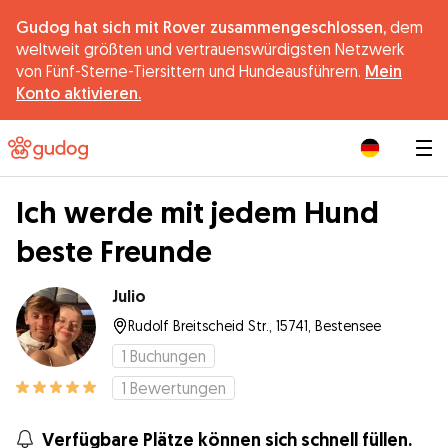
Gudog hat sich mit Rover zusammengeschlossen,
dem
weltweit größten und vertrauenswürdigsten Netzwerk
von Fünf-Sterne-Tiersittern und Hundeausführern.
Mein
Konto aktivieren.
|
Ich werde mit jedem Hund
beste Freunde
Julio
Rudolf Breitscheid Str., 15741, Bestensee
1
Buchungen
1
Bewertungen
Verfügbare Plätze können sich schnell füllen.