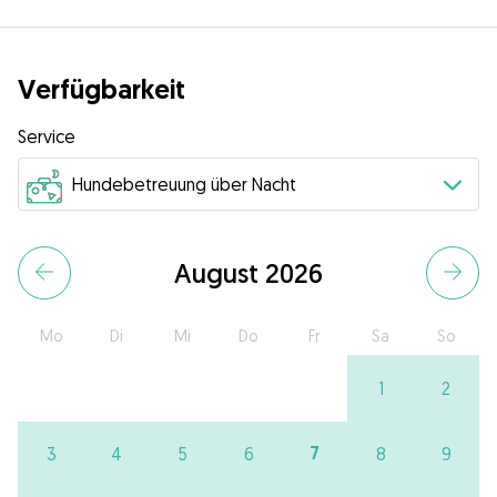
Verfügbarkeit
Service
August 2026
Mo
Di
Mi
Do
Fr
Sa
So
1
2
7
3
4
5
6
8
9