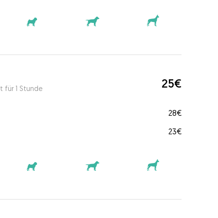
25€
t für 1 Stunde
28€
23€