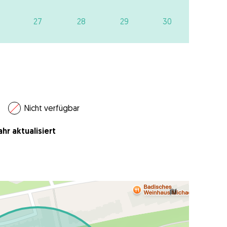
27
28
29
30
Nicht verfügbar
hr aktualisiert