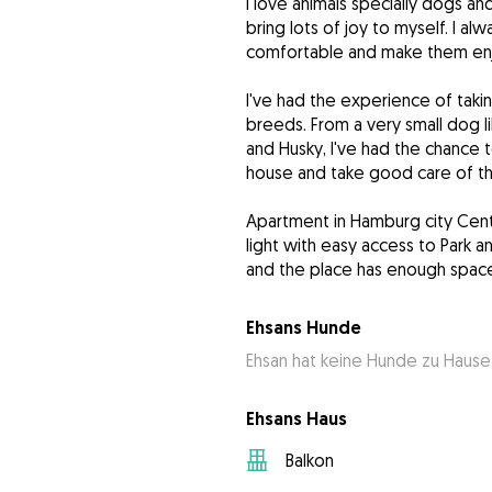
I love animals specially dogs an
bring lots of joy to myself. I a
comfortable and make them en
I've had the experience of takin
breeds. From a very small dog 
and Husky, I've had the chance 
house and take good care of t
Apartment in Hamburg city Center
light with easy access to Park a
and the place has enough space
Ehsans Hunde
Ehsan hat keine Hunde zu Hause
Ehsans Haus
Balkon