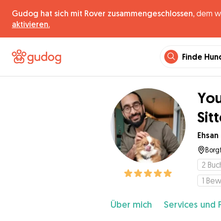
Gudog hat sich mit Rover zusammengeschlossen,
dem wel
aktivieren.
Finde Hun
You
Sitt
Ehsan
Borg
2
Buc
1
Bew
Über mich
Services und 