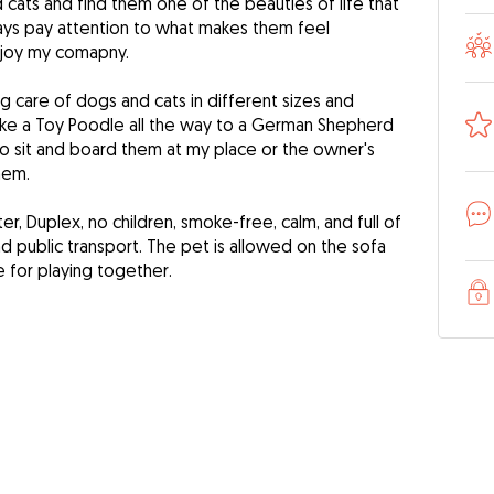
d cats and find them one of the beauties of life that
lways pay attention to what makes them feel
joy my comapny.
g care of dogs and cats in different sizes and
like a Toy Poodle all the way to a German Shepherd
to sit and board them at my place or the owner's
hem.
, Duplex, no children, smoke-free, calm, and full of
nd public transport. The pet is allowed on the sofa
 for playing together.