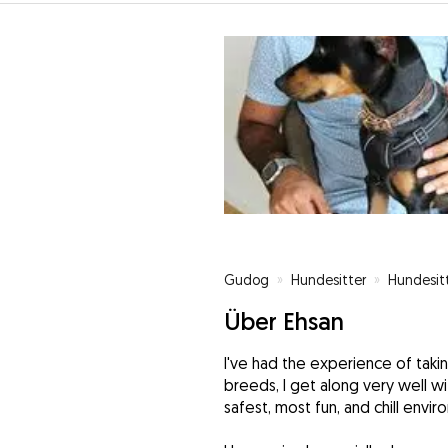
Gudog
»
Hundesitter
»
Hundesit
Über Ehsan
I've had the experience of takin
breeds, I get along very well w
safest, most fun, and chill envi