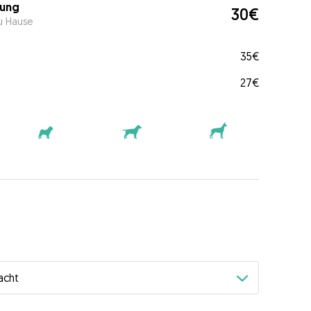
ung
30€
u Hause
35€
27€