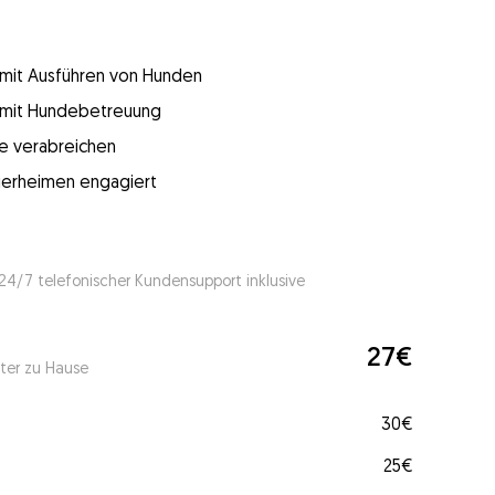
g mit Ausführen von Hunden
g mit Hundebetreuung
e verabreichen
 Tierheimen engagiert
 24/7 telefonischer Kundensupport inklusive
27€
ter zu Hause
30€
25€