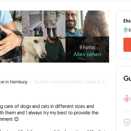
Eh
9
Fotos
Alles
9 Fotos
Alles sehen
sehen
Gu
ter in Hamburg
»
Your Pet's New Best Friend: Loving & Trustworthy Sitter
g care of dogs and cats in different sizes and
ith them and 1 always try my best to provide the
ronment 😊