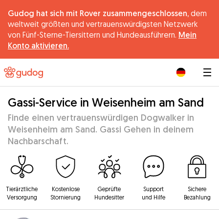
Gudog hat sich mit Rover zusammengeschlossen,
dem
weltweit größten und vertrauenswürdigsten Netzwerk
von Fünf-Sterne-Tiersittern und Hundeausführern.
Mein
Konto aktivieren.
|
Gassi-Service in Weisenheim am Sand
Finde einen vertrauenswürdigen Dogwalker in
Weisenheim am Sand. Gassi Gehen in deinem
Nachbarschaft.
Tierärztliche
Kostenlose
Geprüfte
Support
Sichere
Versorgung
Stornierung
Hundesitter
und Hilfe
Bezahlung