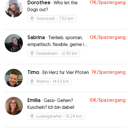
Dorothee
17€
/Spaziergang
·
Who let the
Dogs out?
Grünstadt
- 7.52 km
Sabrina
12€
/Spaziergang
·
Tierlieb, spontan,
empathisch, flexible, gerne in
der Natur draußen
Deidesheim
- 12.90 km
Timo
7€
/Spaziergang
·
Ein Herz für Vier Pfoten
Worms
- 14.53 km
Emilia
10€
/Spaziergang
·
Gassi- Gehen?
Kuscheln? Ich bin dabei!
Ludwigshafen
- 15.24 km