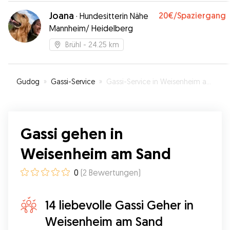
Joana
20€
/Spaziergang
·
Hundesitterin Nähe
Mannheim/ Heidelberg
Brühl
- 24.25 km
Gudog
»
Gassi-Service
»
Gassi-Service in Weisenheim am Sand
Gassi gehen in
Weisenheim am Sand
0
(
2
Bewertungen
)
14 liebevolle Gassi Geher in
Weisenheim am Sand