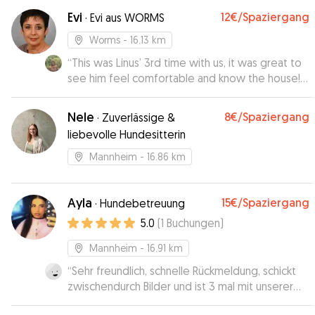
Evi
12€
/Spaziergang
·
Evi aus WORMS
Worms
- 16.13 km
“
This was Linus’ 3rd time with us, it was great to
see him feel comfortable and know the house!
Great fun!
”
Nele
8€
/Spaziergang
·
Zuverlässige &
liebevolle Hundesitterin
Mannheim
- 16.86 km
Ayla
15€
/Spaziergang
·
Hundebetreuung
5.0
(
1
Buchungen
)
Mannheim
- 16.91 km
“
Sehr freundlich, schnelle Rückmeldung, schickt
zwischendurch Bilder und ist 3 mal mit unserer
Hündin spazieren gegangen. Wir waren sehr