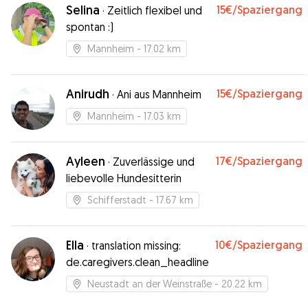
zufrieden. Kann ich empfehlen.
”
Selina
15€
/Spaziergang
·
Zeitlich flexibel und
spontan :)
Mannheim
- 17.02 km
Anirudh
15€
/Spaziergang
·
Ani aus Mannheim
Mannheim
- 17.03 km
Ayleen
17€
/Spaziergang
·
Zuverlässige und
liebevolle Hundesitterin
Schifferstadt
- 17.67 km
Ella
10€
/Spaziergang
·
translation missing:
de.caregivers.clean_headline
Neustadt an der Weinstraße
- 20.22 km