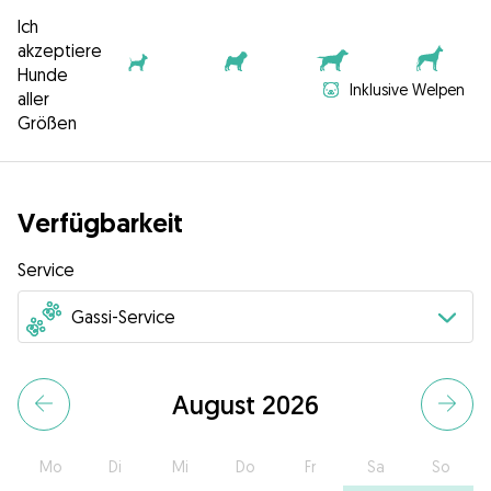
Ich
akzeptiere
Hunde
Inklusive Welpen
aller
Größen
Verfügbarkeit
Service
August 2026
Mo
Di
Mi
Do
Fr
Sa
So