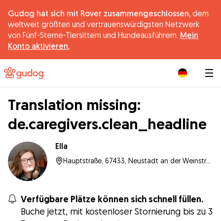
Gudog hat sich mit Rover zusammengeschlossen,
dem
weltweit größten und vertrauenswürdigsten Netzwerk
von Fünf-Sterne-Tiersittern und Hundeausführern.
Mein
Konto aktivieren.
|
Translation missing:
de.caregivers.clean_headline
Ella
Hauptstraße, 67433, Neustadt an der Weinstraße
Verfügbare Plätze können sich schnell füllen.
Buche jetzt, mit kostenloser Stornierung bis zu 3