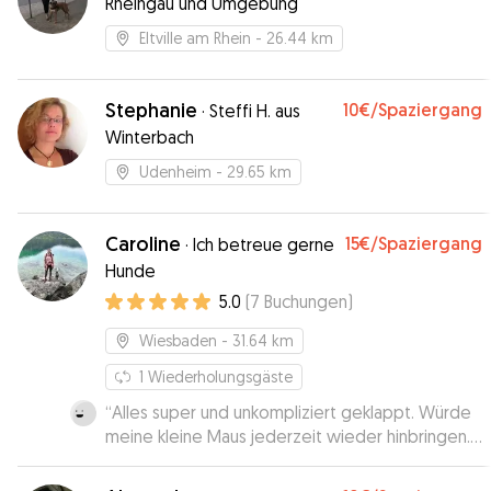
Rheingau und Umgebung
Eltville am Rhein
- 26.44 km
Stephanie
10€
/Spaziergang
·
Steffi H. aus
Winterbach
Udenheim
- 29.65 km
Caroline
15€
/Spaziergang
·
Ich betreue gerne
Hunde
5.0
(
7
Buchungen
)
Wiesbaden
- 31.64 km
1
Wiederholungsgäste
“
Alles super und unkompliziert geklappt. Würde
meine kleine Maus jederzeit wieder hinbringen.
Ihr Hund ist auch sehr freundlich.🥰
”