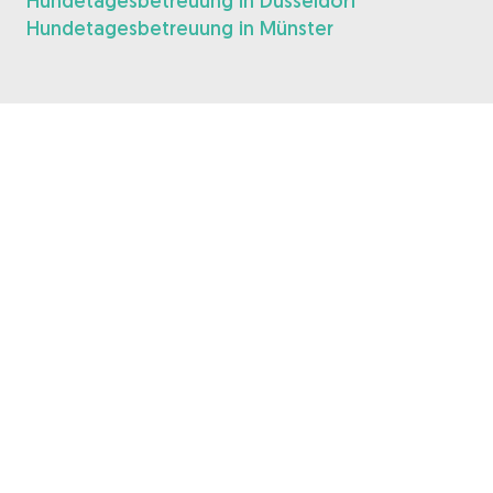
Hundetagesbetreuung in Düsseldorf
Hundetagesbetreuung in Münster