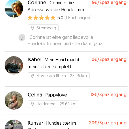
Corinne
9€
/Spaziergang
·
Corinne: die
Adresse wo die Hunde immer
bleiben wollen
5.0
(
1
Buchungen
)
Stromberg
“
Corinne ist eine ganz liebevolle
Hundebetreuerin und Cleo kam ganz
ausgeglichen und zufrieden nach Hause. Es gibt
einen grossen Garten direkt am Wald und sie
Isabel
10€
/Spaziergang
·
Mein Hund macht
fühlte sich sofort wie zuhause. Ich kann Corinne
mein Leben komplett
an jedem weiter empfehlen 5 ⭐️ von Cleo und
mir. I
”
Eltville am Rhein
- 23.96 km
Celina
12€
/Spaziergang
·
Puppylove
Heidenrod
- 25.68 km
Ruhsar
20€
/Spaziergang
·
Hundesitter im