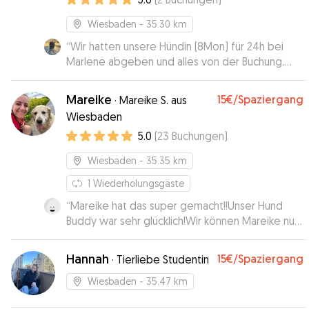
Wiesbaden
- 35.30 km
“
Wir hatten unsere Hündin (8Mon) für 24h bei
Marlene abgeben und alles von der Buchung,
der Kommunikation bis zur eigentlichen
Betreuung verlief unglaublich gut und
Mareike
15€
/Spaziergang
·
Mareike S. aus
professionell. Unsere Fellnase war am nächsten
Wiesbaden
Morgen fröhlich, sauber und schien sich bei
5.0
(
23
Buchungen
)
Marlene sehr wohl zu fühlen. Klare Empfehlung
und jederzeit wieder!
”
Wiesbaden
- 35.35 km
1
Wiederholungsgäste
“
Mareike hat das super gemacht!!Unser Hund
Buddy war sehr glücklich!Wir können Mareike nur
weiter empfehlen.Vielen Dank!!!
”
Hannah
15€
/Spaziergang
·
Tierliebe Studentin
Wiesbaden
- 35.47 km