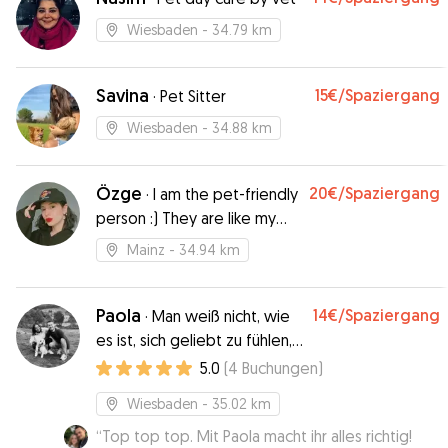
Wiesbaden
- 34.79 km
Savina
15€
/Spaziergang
·
Pet Sitter
Wiesbaden
- 34.88 km
Özge
20€
/Spaziergang
·
I am the pet-friendly
person :) They are like my
children :)
Mainz
- 34.94 km
Paola
14€
/Spaziergang
·
Man weiß nicht, wie
es ist, sich geliebt zu fühlen,
bis ein Tier es tut.
5.0
(
4
Buchungen
)
Wiesbaden
- 35.02 km
“
Top top top. Mit Paola macht ihr alles richtig!