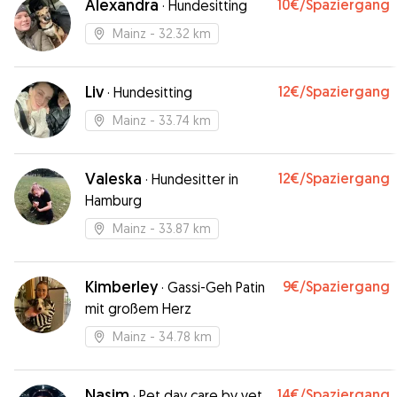
Alexandra
10€
/Spaziergang
·
Hundesitting
Mainz
- 32.32 km
Liv
12€
/Spaziergang
·
Hundesitting
Mainz
- 33.74 km
Valeska
12€
/Spaziergang
·
Hundesitter in
Hamburg
Mainz
- 33.87 km
Kimberley
9€
/Spaziergang
·
Gassi-Geh Patin
mit großem Herz
Mainz
- 34.78 km
Nasim
14€
/Spaziergang
·
Pet day care by vet