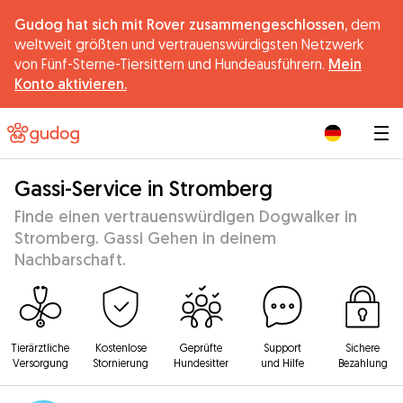
Gudog hat sich mit Rover zusammengeschlossen,
dem
weltweit größten und vertrauenswürdigsten Netzwerk
von Fünf-Sterne-Tiersittern und Hundeausführern.
Mein
Konto aktivieren.
|
Gassi-Service in Stromberg
Finde einen vertrauenswürdigen Dogwalker in
Stromberg. Gassi Gehen in deinem
Nachbarschaft.
Tierärztliche
Kostenlose
Geprüfte
Support
Sichere
Versorgung
Stornierung
Hundesitter
und Hilfe
Bezahlung