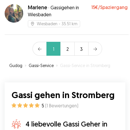
Marlene
15€
/Spaziergang
·
Gassigehen in
Wiesbaden
Wiesbaden
- 35.51 km
1
2
3
Gudog
»
Gassi-Service
»
Gassi-Service in Stromberg
Gassi gehen in Stromberg
5
(
1
Bewertungen
)
4 liebevolle Gassi Geher in