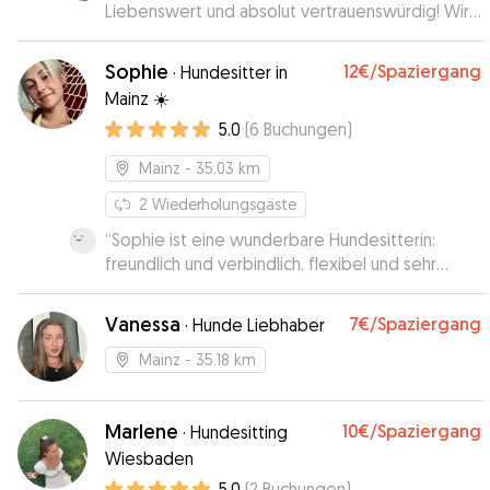
Liebenswert und absolut vertrauenswürdig! Wir
hatten Paola bei uns zu Hause, da wir drei
Fellnasen haben und die kleinen so wenig wie
Sophie
12€
/Spaziergang
·
Hundesitter in
möglich an Veränderungen haben sollten. Nach
Mainz ☀️
vier Tagen alles immernoch sehr ordentlich! 🙌🏻
5.0
(
6
Buchungen
)
🤍
”
Mainz
- 35.03 km
2
Wiederholungsgäste
“
Sophie ist eine wunderbare Hundesitterin:
freundlich und verbindlich, flexibel und sehr
verantwortungsvoll. Suki hat sie gleich ins Herz
geschlossen und wir sind sehr glücklich, eine so
Vanessa
7€
/Spaziergang
·
Hunde Liebhaber
tolle Betreuerin für unseren Welpen gefunden
zu haben, der wir vertrauen und die wir nur
Mainz
- 35.18 km
wärmstens empfehlen können!
”
Marlene
10€
/Spaziergang
·
Hundesitting
Wiesbaden
5.0
(
2
Buchungen
)