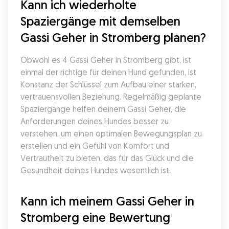
Kann ich wiederholte 
Spaziergänge mit demselben 
Gassi Geher in Stromberg planen?
Obwohl es 4 Gassi Geher in Stromberg gibt, ist 
einmal der richtige für deinen Hund gefunden, ist 
Konstanz der Schlüssel zum Aufbau einer starken, 
vertrauensvollen Beziehung. Regelmäßig geplante 
Spaziergänge helfen deinem Gassi Geher, die 
Anforderungen deines Hundes besser zu 
verstehen, um einen optimalen Bewegungsplan zu 
erstellen und ein Gefühl von Komfort und 
Vertrautheit zu bieten, das für das Glück und die 
Gesundheit deines Hundes wesentlich ist.
Kann ich meinem Gassi Geher in 
Stromberg eine Bewertung 