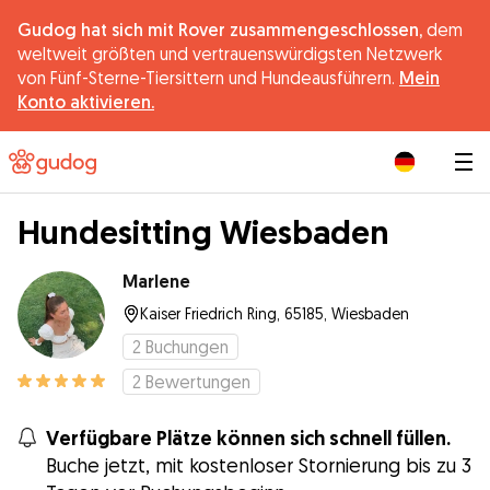
Gudog hat sich mit Rover zusammengeschlossen,
dem
weltweit größten und vertrauenswürdigsten Netzwerk
von Fünf-Sterne-Tiersittern und Hundeausführern.
Mein
Konto aktivieren.
|
Hundesitting Wiesbaden
Marlene
Kaiser Friedrich Ring, 65185, Wiesbaden
2
Buchungen
2
Bewertungen
Verfügbare Plätze können sich schnell füllen.
Buche jetzt, mit kostenloser Stornierung bis zu 3