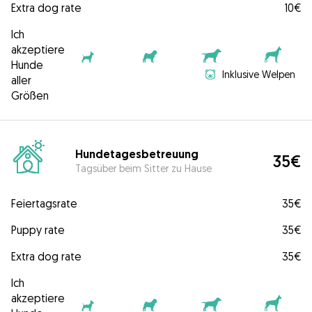
Extra dog rate
10€
Ich
akzeptiere
Hunde
Inklusive Welpen
aller
Größen
Hundetagesbetreuung
35€
Tagsüber beim Sitter zu Hause
Feiertagsrate
35€
Puppy rate
35€
Extra dog rate
35€
Ich
akzeptiere