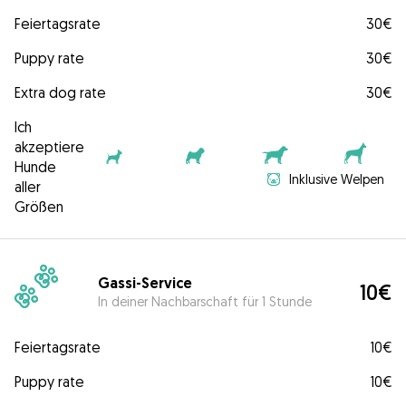
Feiertagsrate
30€
Puppy rate
30€
Extra dog rate
30€
Ich
akzeptiere
Hunde
Inklusive Welpen
aller
Größen
Gassi-Service
10€
In deiner Nachbarschaft für 1 Stunde
Feiertagsrate
10€
Puppy rate
10€