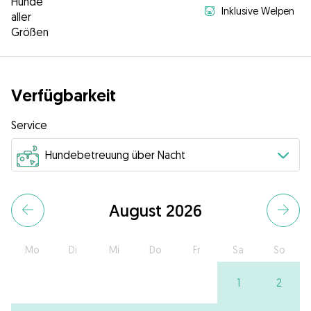
Hunde
Inklusive Welpen
aller
Größen
Verfügbarkeit
Service
August 2026
Mo
Di
Mi
Do
Fr
Sa
So
1
2