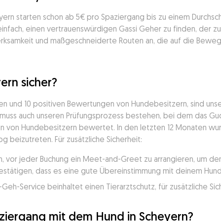
yern starten schon ab 5€ pro Spaziergang bis zu einem Durchsch
 einfach, einen vertrauenswürdigen Gassi Geher zu finden, der 
rksamkeit und maßgeschneiderte Routen an, die auf die Beweg
ern sicher?
nden und 10 positiven Bewertungen von Hundebesitzern, sind uns
muss auch unseren Prüfungsprozess bestehen, bei dem das Gudo
en von Hundebesitzern bewertet. In den letzten 12 Monaten wur
 beizutreten. Für zusätzliche Sicherheit:
, vor jeder Buchung ein Meet-and-Greet zu arrangieren, um den 
stätigen, dass es eine gute Übereinstimmung mit deinem Hund
h-Service beinhaltet einen Tierarztschutz, für zusätzliche Sich
aziergang mit dem Hund in Scheyern?