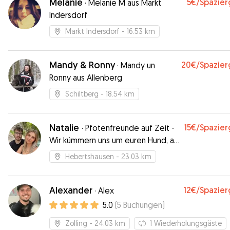
Melanie
5€
/Spazie
·
Melanie M aus Markt
Indersdorf
Markt Indersdorf
- 16.53 km
Mandy & Ronny
20€
/Spazie
·
Mandy un
Ronny aus Allenberg
Schiltberg
- 18.54 km
Natalie
15€
/Spazie
·
Pfotenfreunde auf Zeit -
Wir kümmern uns um euren Hund, als
wäre es unser eigener!
Hebertshausen
- 23.03 km
Alexander
12€
/Spazie
·
Alex
5.0
(
5
Buchungen
)
Zolling
- 24.03 km
1
Wiederholungsgäste