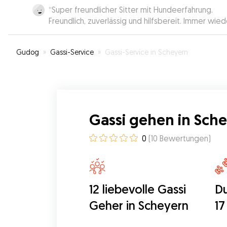
“
Super freundlicher Sitter mit Hundeerfahrung.
Freundlich, zuverlässig und hilfsbereit. Immer wied
gerne!
”
Gudog
»
Gassi-Service
»
Gassi-Service in Scheyern
Gassi gehen in Sch
0
(
10
Bewertungen
)
12 liebevolle Gassi
Du
Geher in Scheyern
17