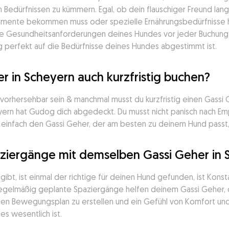
n Bedürfnissen zu kümmern. Egal, ob dein flauschiger Freund l
mente bekommen muss oder spezielle Ernährungsbedürfnisse hat,
die Gesundheitsanforderungen deines Hundes vor jeder Buchung d
ng perfekt auf die Bedürfnisse deines Hundes abgestimmt ist.
r in Scheyern auch kurzfristig buchen?
nvorhersehbar sein & manchmal musst du kurzfristig einen Gassi
eyern hat Gudog dich abgedeckt. Du musst nicht panisch nach E
de einfach den Gassi Geher, der am besten zu deinem Hund pass
aziergänge mit demselben Gassi Geher in 
ibt, ist einmal der richtige für deinen Hund gefunden, ist Konst
 Regelmäßig geplante Spaziergänge helfen deinem Gassi Geher,
en Bewegungsplan zu erstellen und ein Gefühl von Komfort und V
s wesentlich ist.