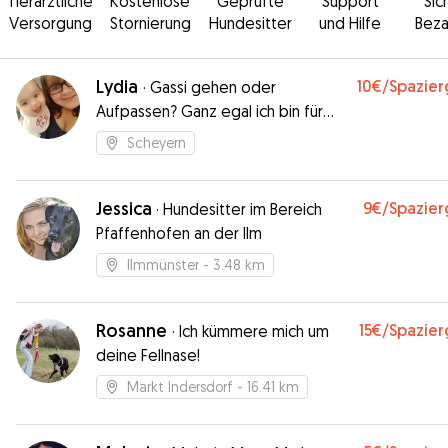
Tierärztliche
Kostenlose
Geprüfte
Support
Sic
Versorgung
Stornierung
Hundesitter
und Hilfe
Beza
Lydia
10€
/Spazie
·
Gassi gehen oder
Aufpassen? Ganz egal ich bin für
ihren Hund da :-)
Scheyern
Jessica
9€
/Spazie
·
Hundesitter im Bereich
Pfaffenhofen an der Ilm
Ilmmünster
- 3.48 km
Rosanne
15€
/Spazie
·
Ich kümmere mich um
deine Fellnase!
Markt Indersdorf
- 16.41 km