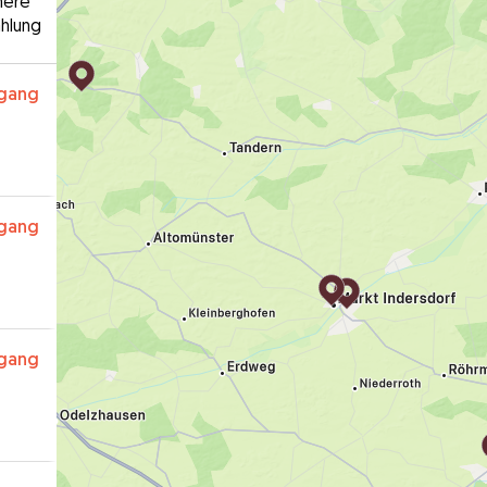
here
hlung
rgang
rgang
rgang