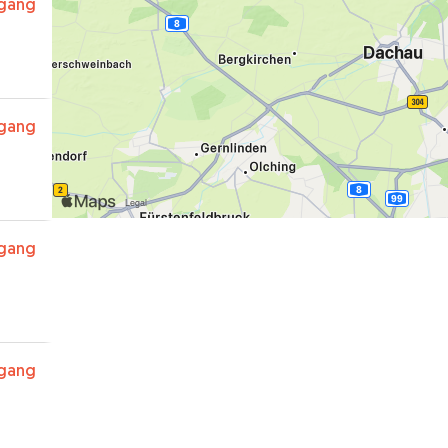
rgang
rgang
rgang
rgang