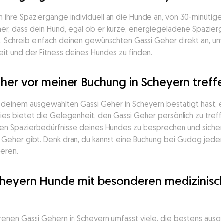
hre Spaziergänge individuell an die Hunde an, von 30-minütigen
 sicher, dass dein Hund, egal ob er kurze, energiegeladene Spaz
t. Schreib einfach deinen gewünschten Gassi Geher direkt an, u
it und der Fitness deines Hundes zu finden.
her vor meiner Buchung in Scheyern treff
t deinem ausgewählten Gassi Geher in Scheyern bestätigt hast, 
ies bietet die Gelegenheit, den Gassi Geher persönlich zu tref
en Spazierbedürfnisse deines Hundes zu besprechen und sicherz
her gibt. Denk dran, du kannst eine Buchung bei Gudog jederze
ieren.
cheyern Hunde mit besonderen medizinisch
enen Gassi Gehern in Scheyern umfasst viele, die bestens ausgest