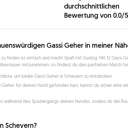
durchschnittlichen
Bewertung von 0.0/
rauenswürdigen Gassi Geher in meiner Näh
zu finden ist einfach und macht Spaß mit Gudog. Mit 12 Gassi Ge
 Abenteuer mitzunehmen, so findest du den perfekten Match fü
chliste, um lokale Gassi Geher in Scheyern zu entdecken.
 Geher für deinen Hund gefunden hast, kannst du sicher eine ei
.
s während des Spaziergangs deines Hundes, sodass du die Rout
in Scheyern?