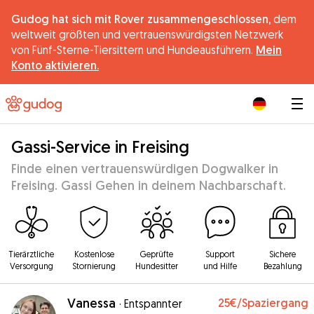
Gudog hat sich mit Rover zusammengeschlossen,
dem
weltweit größten und vertrauenswürdigsten Netzwerk
von Fünf-Sterne-Tiersittern und Hundeausführern.
Mein
Konto aktivieren.
|
Gassi-Service in Freising
Finde einen vertrauenswürdigen Dogwalker in
Freising. Gassi Gehen in deinem Nachbarschaft.
Tierärztliche
Kostenlose
Geprüfte
Support
Sichere
Versorgung
Stornierung
Hundesitter
und Hilfe
Bezahlung
Vanessa
25€
/Spaziergang
·
Entspannter