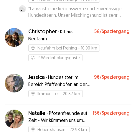
“
Laura ist eine liebenswerte und zuverlässige
Hundesitterin. Unser Mischlingshund ist sehr
glücklich mit ihr.
”
Christopher
5€
/Spaziergang
·
Kit aus
Neufahrn
Neufahrn bei Freising
- 10.90 km
2
Wiederholungsgäste
Jessica
9€
/Spaziergang
·
Hundesitter im
Bereich Pfaffenhofen an der
Ilm
Ilmmünster
- 20.37 km
Natalie
15€
/Spaziergang
·
Pfotenfreunde auf
Zeit - Wir kümmern uns um
euren Hund, als wäre es unser
Hebertshausen
- 22.98 km