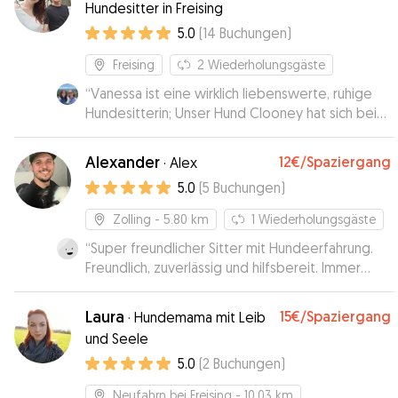
Hundesitter in Freising
5.0
(
14
Buchungen
)
Freising
2
Wiederholungsgäste
“
Vanessa ist eine wirklich liebenswerte, ruhige
Hundesitterin; Unser Hund Clooney hat sich bei
ihr sehr wohl gefühlt und war beim Abholen total
entspannt und zufrieden.
”
Alexander
12€
/Spaziergang
·
Alex
5.0
(
5
Buchungen
)
Zolling
- 5.80 km
1
Wiederholungsgäste
“
Super freundlicher Sitter mit Hundeerfahrung.
Freundlich, zuverlässig und hilfsbereit. Immer
wieder gerne!
”
Laura
15€
/Spaziergang
·
Hundemama mit Leib
und Seele
5.0
(
2
Buchungen
)
Neufahrn bei Freising
- 10.03 km