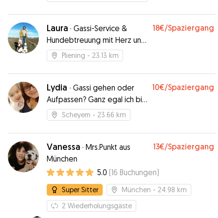
eigener!
Laura
18€
/Spaziergang
·
Gassi-Service &
Hundebtreuung mit Herz und
Verstand
Pliening
- 23.13 km
Lydia
10€
/Spaziergang
·
Gassi gehen oder
Aufpassen? Ganz egal ich bin
für ihren Hund da :-)
Scheyern
- 23.66 km
Vanessa
13€
/Spaziergang
·
Mrs.Punkt aus
München
5.0
(
16
Buchungen
)
Super Sitter
München
- 24.98 km
2
Wiederholungsgäste