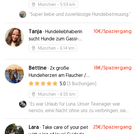
München
- 5.59 km
“
Super liebe und zuverlässige Hundebetreuung.
”
Tanja
10€
/Spaziergang
·
Hundeliebhaberin
sucht Hunde zum Gassi-
Gehen
München
- 6.14 km
Bettine
18€
/Spaziergang
·
2x große
Hundeherzen am Flaucher /
München Süd
5.0
(
3
Buchungen
)
München
- 6.55 km
“
Es war Urlaub für Luna. Unser Teenager war
nervös, eine Nacht ohne uns zu verbringen, sie
ist aber vollkommen entspannt
zurückgekommen. Tine hat neben Spaß und
Lara
25€
/Spaziergang
·
Take care of your pet
Entspannung auch für Training gesorgt und dabei