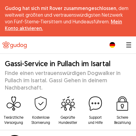
Gudog hat sich mit Rover zusammengeschlossen,
dem
weltweit größten und vertrauenswürdigsten Netzwerk
von Fünf-Sterne-Tiersittern und Hundeausführern.
Mein
Konto aktivieren.
|
Gassi-Service in Pullach im Isartal
Finde einen vertrauenswürdigen Dogwalker in
Pullach im Isartal. Gassi Gehen in deinem
Nachbarschaft.
Tierärztliche
Kostenlose
Geprüfte
Support
Sichere
Versorgung
Stornierung
Hundesitter
und Hilfe
Bezahlung