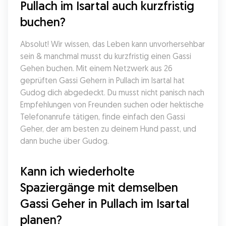
Pullach im Isartal auch kurzfristig 
buchen?
Absolut! Wir wissen, das Leben kann unvorhersehbar 
sein & manchmal musst du kurzfristig einen Gassi 
Gehen buchen. Mit einem Netzwerk aus 26 
geprüften Gassi Gehern in Pullach im Isartal hat 
Gudog dich abgedeckt. Du musst nicht panisch nach 
Empfehlungen von Freunden suchen oder hektische 
Telefonanrufe tätigen, finde einfach den Gassi 
Geher, der am besten zu deinem Hund passt, und 
dann buche über Gudog.
Kann ich wiederholte 
Spaziergänge mit demselben 
Gassi Geher in Pullach im Isartal 
planen?