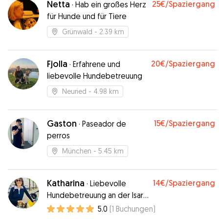
Netta
25€
/Spaziergang
·
Hab ein großes Herz
für Hunde und für Tiere
Grünwald
- 2.39 km
Fjolla
20€
/Spaziergang
·
Erfahrene und
liebevolle Hundebetreuung
Neuried
- 4.98 km
Gaston
15€
/Spaziergang
·
Paseador de
perros
München
- 5.45 km
Katharina
14€
/Spaziergang
·
Liebevolle
Hundebetreuung an der Isar
(Zoonähe)
5.0
(
1
Buchungen
)