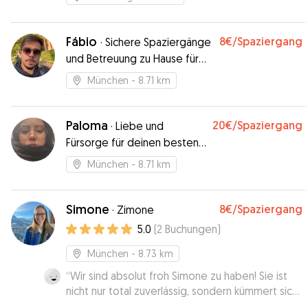
Fábio
8€
/Spaziergang
·
Sichere Spaziergänge
und Betreuung zu Hause für
Ihren besten Freund
München
- 8.71 km
Paloma
20€
/Spaziergang
·
Liebe und
Fürsorge für deinen besten
Freund
München
- 8.71 km
Simone
8€
/Spaziergang
·
Zimone
5.0
(
2
Buchungen
)
München
- 8.73 km
“
Wir sind absolut froh Simone zu haben! Sie ist
nicht nur total zuverlässig, sondern kümmert sich
auch liebevoll um meine Hündin. Ausgiebige