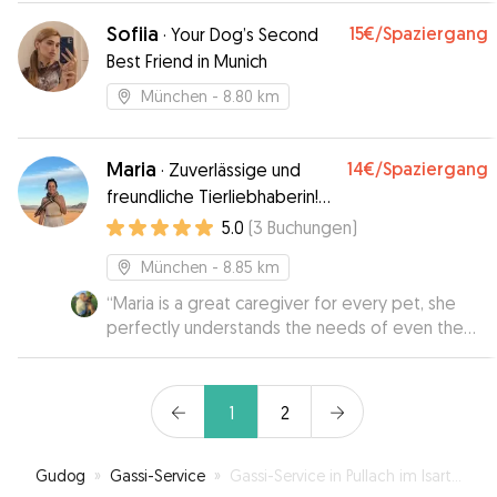
Spaziergänge und eine Rundumversorgung ist
Sofiia
15€
/Spaziergang
·
Your Dog’s Second
garantiert ☺️ außerdem bekomme ich
Best Friend in Munich
regelmäßige Foto Updates, über die ich mich
immer sehr freue.
”
München
- 8.80 km
Maria
14€
/Spaziergang
·
Zuverlässige und
freundliche Tierliebhaberin!
🌻
5.0
(
3
Buchungen
)
München
- 8.85 km
“
Maria is a great caregiver for every pet, she
perfectly understands the needs of even the
most demanding dog 🥰🥰🥰 I recommend her
with all my heart 🌹🥰
”
1
2
Gudog
»
Gassi-Service
»
Gassi-Service in Pullach im Isartal