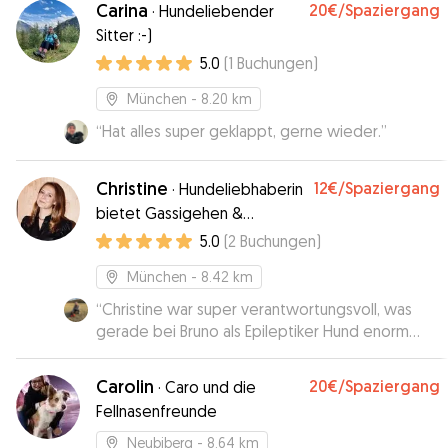
Carina
20€
/Spaziergang
·
Hundeliebender
Sitter :-)
5.0
(
1
Buchungen
)
München
- 8.20 km
“
Hat alles super geklappt, gerne wieder.
”
Christine
12€
/Spaziergang
·
Hundeliebhaberin
bietet Gassigehen &
Betreuung 🦮
5.0
(
2
Buchungen
)
München
- 8.42 km
“
Christine war super verantwortungsvoll, was
gerade bei Bruno als Epileptiker Hund enorm
wichtig ist. Bruno hat sich total wohlgefühlt und
hat unendlich viel Streicheleinheiten bekommen.
Carolin
20€
/Spaziergang
·
Caro und die
Es wird nicht das letzte Mal gewesen sein, dass
Fellnasenfreunde
ich Bruno bei Christine Zur Betreuung gebe :)
”
Neubiberg
- 8.64 km