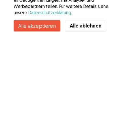
eindeutige Kennungen, mit Analyse- und
Werbepartnern teilen. Für weitere Details siehe
unsere
Datenschutzerklärung
.
Alle ablehnen
Alle akzeptieren
Services
Wie es geht
Über Gudog
Bewertungen
Tierärztliche Abdeckung
Tipps für Hundehalter
Tipps für Hundesitter