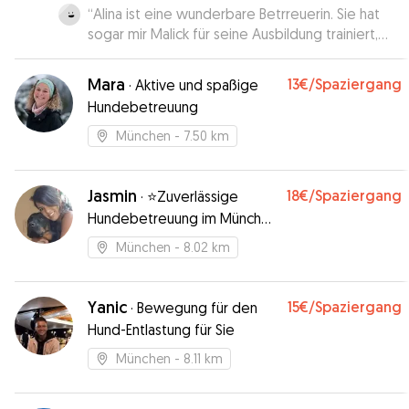
“
Alina ist eine wunderbare Betrreuerin. Sie hat
sogar mir Malick für seine Ausbildung trainiert,
was ich ganz toll fand. Malick freut sich schon auf
d’en naechsten Besuch hei Alina!
”
Mara
13€
/Spaziergang
·
Aktive und spaßige
Hundebetreuung
München
- 7.50 km
Jasmin
18€
/Spaziergang
·
⭐️Zuverlässige
Hundebetreuung im München
Laim⭐️
München
- 8.02 km
Yanic
15€
/Spaziergang
·
Bewegung für den
Hund-Entlastung für Sie
München
- 8.11 km