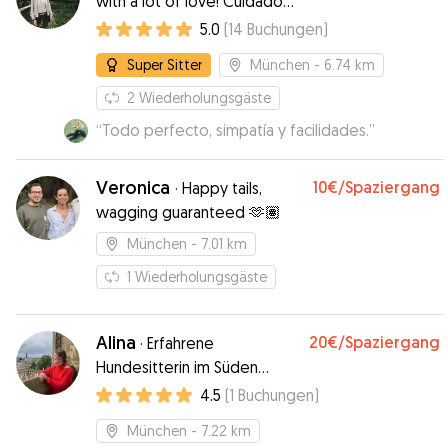
with a lot of love! Cuidado
auch an uns mit paar Bilder gedacht. Super
amor y cariño a tu mascota!!!
5.0
(
14
Buchungen
)
Betreuung.
”
Super Sitter
München
- 6.74 km
2
Wiederholungsgäste
“
Todo perfecto, simpatía y facilidades.
”
Veronica
10€
/Spaziergang
·
Happy tails,
wagging guaranteed 🫶🏽
München
- 7.01 km
1
Wiederholungsgäste
Alina
20€
/Spaziergang
·
Erfahrene
Hundesitterin im Süden
Münchens
4.5
(
1
Buchungen
)
München
- 7.22 km