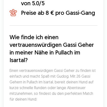
von 5.0/5
Preise ab 8 € pro Gassi-Gang
Wie finde ich einen 
vertrauenswürdigen Gassi Geher 
in meiner Nähe in Pullach im 
Isartal?
Einen vertrauenswürdigen Gassi Geher zu finden ist 
einfach und macht Spaß mit Gudog. Mit 26 Gassi 
Gehern in Pullach im Isartal, bereit deinen Hund auf 
kurze schnelle Runden oder lange Abenteuer 
mitzunehmen, so findest du den perfekten Match 
für deinen Hund: