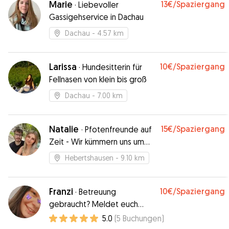
Marie
13€
/Spaziergang
·
Liebevoller
Gassigehservice in Dachau
Dachau
- 4.57 km
Larissa
10€
/Spaziergang
·
Hundesitterin für
Fellnasen von klein bis groß
Dachau
- 7.00 km
Natalie
15€
/Spaziergang
·
Pfotenfreunde auf
Zeit - Wir kümmern uns um
euren Hund, als wäre es unser
Hebertshausen
- 9.10 km
eigener!
Franzi
10€
/Spaziergang
·
Betreuung
gebraucht? Meldet euch
gerne!
5.0
(
5
Buchungen
)