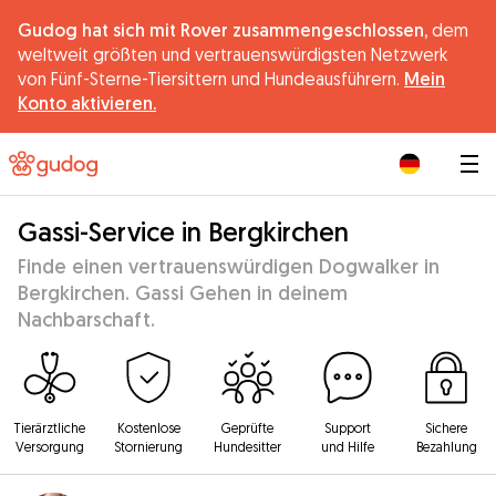
Gudog hat sich mit Rover zusammengeschlossen,
dem
weltweit größten und vertrauenswürdigsten Netzwerk
von Fünf-Sterne-Tiersittern und Hundeausführern.
Mein
Konto aktivieren.
|
Gassi-Service in Bergkirchen
Finde einen vertrauenswürdigen Dogwalker in
Bergkirchen. Gassi Gehen in deinem
Nachbarschaft.
Tierärztliche
Kostenlose
Geprüfte
Support
Sichere
Versorgung
Stornierung
Hundesitter
und Hilfe
Bezahlung