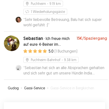
Puchheim
- 9.19 km
1
Wiederholungsgäste
“
Sehr liebevolle Betreuung, Balu hat sich super
wohl gefühlt :)
”
Sebastian
15€
/Spaziergang
·
Ich freue mich
auf eure 4-Beiner im
Münchener Westen!
5.0
(
1
Buchungen
)
Puchheim-Bahnhof
- 9.38 km
“
Sebastian hat sich an alle Absprachen gehalten
und sich sehr gut um unsere Hündin India
gekümmert. Da India nicht ganz einfach ist, haben
wir uns vorab getroffen und Sebastian hat meine
Gudog
»
Gassi-Service
»
Gassi-Service in Bergkirchen
Tipps und Wünsche sehr gut angenommen und
umgesetzt. Dementsprechend hatte ich ein sehr
gutes Gefühl, als er mit ihr spazieren war. Vielen
Dank für deine zuverlässige und liebevolle