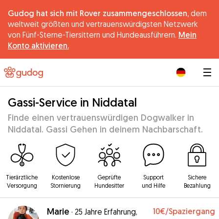
Gudog hat sich mit Rover zusammengeschlossen,
dem
weltweit größten und vertrauenswürdigsten Netzwerk
von Fünf-Sterne-Tiersittern und Hundeausführern.
Mein
Konto aktivieren.
|
Gassi-Service in Niddatal
Finde einen vertrauenswürdigen Dogwalker in
Niddatal. Gassi Gehen in deinem Nachbarschaft.
Tierärztliche
Kostenlose
Geprüfte
Support
Sichere
Versorgung
Stornierung
Hundesitter
und Hilfe
Bezahlung
Marie
10€
/Spaziergang
·
25 Jahre Erfahrung,