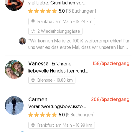
viel Liebe, Grünflächen vor
der Haustüre
5.0
(
15
Buchungen
)
Frankfurt am Main
- 18.24 km
2
Wiederholungsgäste
“
Wir können Marie zu 100% weiterempfehlen! Für
uns war es das erste Mal, dass wir unseren Hund
zur Betreuung bei einer Sitterin über Gudog
abgegeben haben. Da unser Hund kein leichter
Vanessa
15€
/Spaziergang
·
Erfahrene
Kandidat ist, war es uns wichtig jemanden zu
liebevolle Hundesitter rund
finden, der wirklich Erfahrung mit Hunden hat, sie
um Erlensee/Hanau betreuen
lesen und entsprechend agieren kann. Hier hat
Erlensee
- 18.80 km
kinderliebe Hunde
Marie uns immer ein sehr gutes Gefühl gegeben.
Sie war kompetent und flexibel und hat sich mit
uns zu einem Kennenlernen getroffen. Das hat
Carmen
20€
/Spaziergang
·
uns sehr geholfen. Wir hätten uns niemand
Verantwortungsbewusste
besseren für unseren Hund wünschen können.
”
und liebevolle
5.0
(
5
Buchungen
)
Hundebetreuung
Frankfurt am Main
- 18.99 km