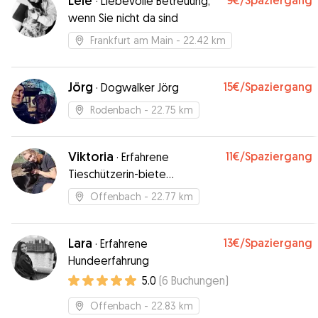
Lele
9€
/Spaziergang
·
Liebevolle Betreuung,
wenn Sie nicht da sind
Frankfurt am Main
- 22.42 km
Jörg
15€
/Spaziergang
·
Dogwalker Jörg
Rodenbach
- 22.75 km
Viktoria
11€
/Spaziergang
·
Erfahrene
Tieschützerin-biete
Hundebetreuung
Offenbach
- 22.77 km
Lara
13€
/Spaziergang
·
Erfahrene
Hundeerfahrung
5.0
(
6
Buchungen
)
Offenbach
- 22.83 km