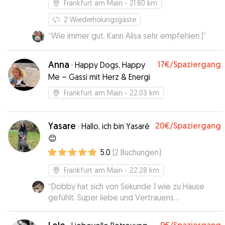
Frankfurt am Main
- 21.80 km
2
Wiederholungsgäste
“
Wie immer gut. Kann Alisa sehr empfehlen:)
”
Anna
17€
/Spaziergang
·
Happy Dogs, Happy
Me – Gassi mit Herz & Energi
Frankfurt am Main
- 22.03 km
Yasare
20€
/Spaziergang
·
Hallo, ich bin Yasaré
😊
5.0
(
2
Buchungen
)
Frankfurt am Main
- 22.28 km
“
Dobby hat sich von Sekunde 1 wie zu Hause
gefühlt. Super liebe und Vertrauens
Hundebetreuung! Jederzeit wieder
”