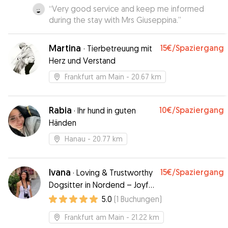
“
Very good service and keep me informed
during the stay with Mrs Giuseppina.
”
Martina
15€
/Spaziergang
·
Tierbetreuung mit
Herz und Verstand
Frankfurt am Main
- 20.67 km
Rabia
10€
/Spaziergang
·
Ihr hund in guten
Händen
Hanau
- 20.77 km
Ivana
15€
/Spaziergang
·
Loving & Trustworthy
Dogsitter in Nordend – Joyful
Moments and Quality Time
5.0
(
1
Buchungen
)
Frankfurt am Main
- 21.22 km