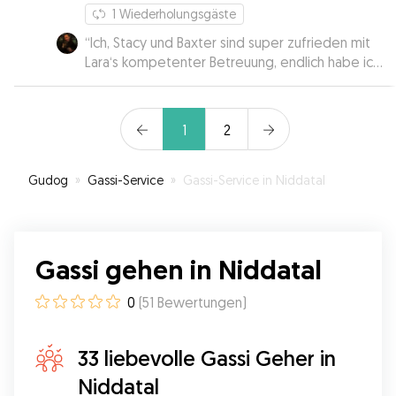
1
Wiederholungsgäste
“
Ich, Stacy und Baxter sind super zufrieden mit
Lara‘s kompetenter Betreuung, endlich habe ich
eine liebevolle Hundesitterin gefunden! 🐶🥰
”
1
2
Gudog
»
Gassi-Service
»
Gassi-Service in Niddatal
Gassi gehen in Niddatal
0
(
51
Bewertungen
)
33 liebevolle Gassi Geher in
Niddatal