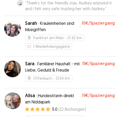
“
Thank‘s for the friendly stay. Audrey enjoyed it
and I felt very safe trusting her with Audrey.
”
Sarah
10€
/Spaziergang
·
Krauleinheiten sind
Inbegriffen
Frankfurt am Main
- 21.42 km
1
Wiederholungsgäste
Sara
15€
/Spaziergang
·
Familiärer Haushalt - mit
Liebe, Geduld & Freude
Offenbach
- 21.69 km
Alisa
19€
/Spaziergang
·
Hundesitterin direkt
am Niddapark
5.0
(
22
Buchungen
)