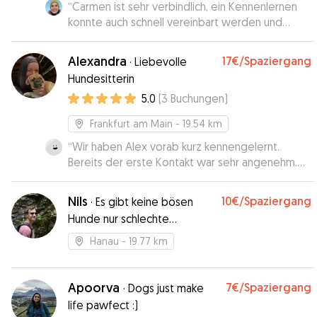
“
Carmen ist sehr verbindlich, ein Kennenlernen
konnte auch schnell vereinbart werden und
während der Betreuungszeit gab es auch Bilder
und Infos zum „Stand der Eingewöhnung“. 👍
”
Alexandra
17€
/Spaziergang
·
Liebevolle
Hundesitterin
5.0
(
3
Buchungen
)
Frankfurt am Main
- 19.54 km
“
Wir haben Alex vorab kurz kennengelernt.
Bereits der erste Kontakt war sehr angenehm.
Meine Hündin hat bereits beim ersten
Kennenlernen sehr positiv auf Alex reagiert. Die
Nils
10€
/Spaziergang
·
Es gibt keine bösen
Tagesbetreuung war toll. Meine Hündin hat sich
Hunde nur schlechte
gefreut, Alex wiederzusehen und konnte bei ihr
Menschen.
auch gut entspannen. Große Empfehlung, fünf
Hanau
- 19.77 km
Sterne und fünf Pfoten von uns 🐶
”
Apoorva
7€
/Spaziergang
·
Dogs just make
life pawfect :)