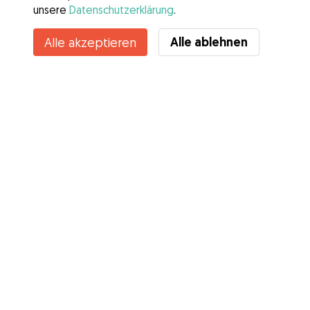
unsere
Datenschutzerklärung
.
Alle ablehnen
Alle akzeptieren
Services
Wie es geht
Über Gudog
Bewertungen
Tierärztliche Abdeckung
Tipps für Hundehalter
Tipps für Hundesitter
Hundesitter werden