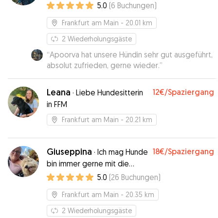
5.0
(
6
Buchungen
)
Frankfurt am Main
- 20.01 km
2
Wiederholungsgäste
“
Apoorva hat unsere Hündin sehr gut ausgeführt,
absolut zufrieden, gerne wieder.
”
Leana
12€
/Spaziergang
·
Liebe Hundesitterin
in FFM
Frankfurt am Main
- 20.21 km
Giuseppina
18€
/Spaziergang
·
Ich mag Hunde
bin immer gerne mit die
Hunde draußen und hab
5.0
(
26
Buchungen
)
immer sehr viel Spaß mit dem
Frankfurt am Main
- 20.35 km
und hab immer sehr viel Lust
mit dem raus zu sein
2
Wiederholungsgäste