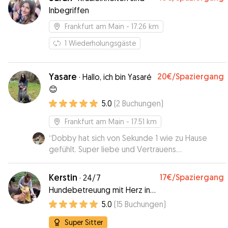
Inbegriffen
Frankfurt am Main
- 17.26 km
1
Wiederholungsgäste
Yasare
20€
/Spaziergang
·
Hallo, ich bin Yasaré
😊
5.0
(
2
Buchungen
)
Frankfurt am Main
- 17.51 km
“
Dobby hat sich von Sekunde 1 wie zu Hause
gefühlt. Super liebe und Vertrauens
Hundebetreuung! Jederzeit wieder
”
Kerstin
17€
/Spaziergang
·
24/7
Hundebetreuung mit Herz in
Frankfurt-Sachsenhausen
5.0
(
15
Buchungen
)
Super Sitter