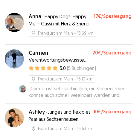
Marie uns immer ein sehr gutes Gefühl gegeben.
Sie war kompetent und flexibel und hat sich mit
uns zu einem Kennenlernen getroffen. Das hat
Anna
17€
/Spaziergang
·
Happy Dogs, Happy
uns sehr geholfen. Wir hätten uns niemand
Me – Gassi mit Herz & Energi
besseren für unseren Hund wünschen können.
”
Frankfurt am Main
- 15.69 km
Carmen
20€
/Spaziergang
·
Verantwortungsbewusste
und liebevolle
5.0
(
5
Buchungen
)
Hundebetreuung
Frankfurt am Main
- 16.13 km
“
Carmen ist sehr verbindlich, ein Kennenlernen
konnte auch schnell vereinbart werden und
während der Betreuungszeit gab es auch Bilder
und Infos zum „Stand der Eingewöhnung“. 👍
”
Ashley
10€
/Spaziergang
·
Junges und flexibles
Paar aus Sachsenhausen
Frankfurt am Main
- 16.63 km