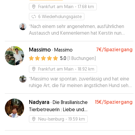
Frankfurt am Main
- 17.68 km
6
Wiederholungsgäste
“
Nach einem sehr angenehmen, ausführlichen
Austausch und Kennenlernen hat Kerstin nun
unsere Chapa einen Nachmittag lang betreut. Es
hat alles gut geklappt, auch wenn unserer alten
Massimo
7€
/Spaziergang
·
Massimo
Hündin die neue Situation nicht einfach gefallen
5.0
(
1
Buchungen
)
ist. Wir haben uns zu jeder Zeit gut behandelt
gefühlt und möchten auf jeden Fall auch eine
Frankfurt am Main
- 18.92 km
Übernachtung testen.
”
“
Massimo war spontan, zuverlässig und hat eine
ruhige Art, die für meinen ängstlichen Hund sehr
angenehm war.
”
Nadyara
15€
/Spaziergang
·
Die Brasilianische
Tierbetreuerin : Liebe und
Hingabe🥰
Neu-Isenburg
- 19.59 km