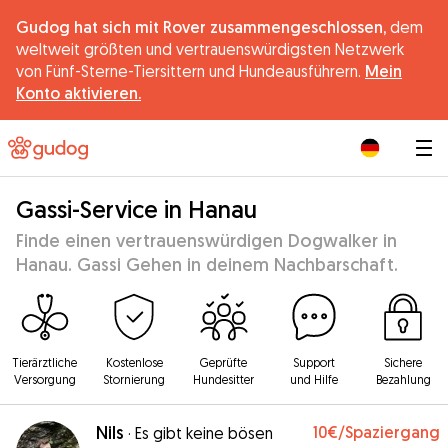
Gudog hat sich mit Rover zusammengeschlossen,
dem
weltweit größten und vertrauenswürdigsten Netzwerk
von Fünf-Sterne-Tiersittern und Hundeausführern.
Mein
Konto aktivieren.
|
Gassi-Service in Hanau
Finde einen vertrauenswürdigen Dogwalker in
Hanau. Gassi Gehen in deinem Nachbarschaft.
Tierärztliche
Kostenlose
Geprüfte
Support
Sichere
Versorgung
Stornierung
Hundesitter
und Hilfe
Bezahlung
Nils
10€
/Spaziergang
·
Es gibt keine bösen