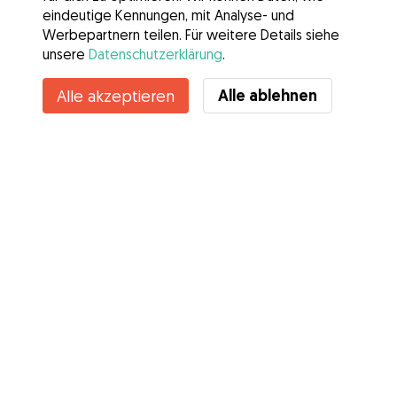
eindeutige Kennungen, mit Analyse- und
Werbepartnern teilen. Für weitere Details siehe
unsere
Datenschutzerklärung
.
Alle ablehnen
Alle akzeptieren
Services
Wie es geht
Über Gudog
Bewertungen
Tierärztliche Abdeckung
Tipps für Hundehalter
Tipps für Hundesitter