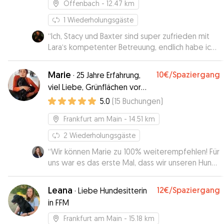
Offenbach
- 12.47 km
1
Wiederholungsgäste
“
Ich, Stacy und Baxter sind super zufrieden mit
Lara‘s kompetenter Betreuung, endlich habe ich
eine liebevolle Hundesitterin gefunden! 🐶🥰
”
Marie
10€
/Spaziergang
·
25 Jahre Erfahrung,
viel Liebe, Grünflächen vor
der Haustüre
5.0
(
15
Buchungen
)
Frankfurt am Main
- 14.51 km
2
Wiederholungsgäste
“
Wir können Marie zu 100% weiterempfehlen! Für
uns war es das erste Mal, dass wir unseren Hund
zur Betreuung bei einer Sitterin über Gudog
abgegeben haben. Da unser Hund kein leichter
Leana
12€
/Spaziergang
·
Liebe Hundesitterin
Kandidat ist, war es uns wichtig jemanden zu
in FFM
finden, der wirklich Erfahrung mit Hunden hat, sie
lesen und entsprechend agieren kann. Hier hat
Frankfurt am Main
- 15.18 km