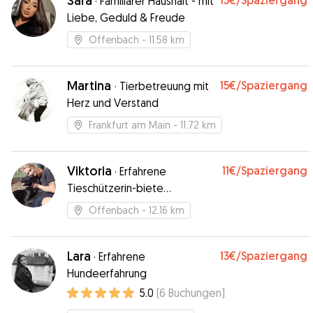
Sara
15€
/Spaziergang
·
Familiärer Haushalt - mit
Liebe, Geduld & Freude
Offenbach
- 11.58 km
Martina
15€
/Spaziergang
·
Tierbetreuung mit
Herz und Verstand
Frankfurt am Main
- 11.72 km
Viktoria
11€
/Spaziergang
·
Erfahrene
Tieschützerin-biete
Hundebetreuung
Offenbach
- 12.16 km
Lara
13€
/Spaziergang
·
Erfahrene
Hundeerfahrung
5.0
(
6
Buchungen
)