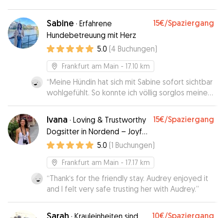
Sabine
15€
/Spaziergang
·
Erfahrene
Hundebetreuung mit Herz
5.0
(
4
Buchungen
)
Frankfurt am Main
- 17.10 km
“
Meine Hündin hat sich mit Sabine sofort sichtbar
wohlgefühlt. So konnte ich völlig sorglos meiner
Studientagung in Frankfurt nachgehen. Die
Planung und die Übergaben für das Sitting waren
Ivana
15€
/Spaziergang
·
Loving & Trustworthy
unkompliziert und verlässlich. Man spürt auch
Dogsitter in Nordend – Joyful
sofort, die Zuneigung und das Gespür von
Moments and Quality Time
5.0
(
1
Buchungen
)
Sabine für Hunde. Meine absolut
uneingeschränkte Empfehlung!!
”
Frankfurt am Main
- 17.17 km
“
Thank‘s for the friendly stay. Audrey enjoyed it
and I felt very safe trusting her with Audrey.
”
Sarah
10€
/Spaziergang
·
Krauleinheiten sind