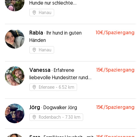
Hunde nur schlechte
Menschen.
Hanau
Rabia
10€
/Spaziergang
·
Ihr hund in guten
Händen
Hanau
Vanessa
15€
/Spaziergang
·
Erfahrene
liebevolle Hundesitter rund
um Erlensee/Hanau betreuen
Erlensee
- 6.52 km
kinderliebe Hunde
Jörg
15€
/Spaziergang
·
Dogwalker Jörg
Rodenbach
- 7.30 km