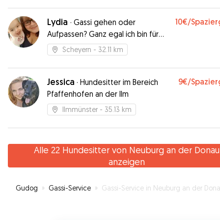
Lydia
10€
/Spazie
·
Gassi gehen oder
Aufpassen? Ganz egal ich bin für
ihren Hund da :-)
Scheyern
- 32.11 km
Jessica
9€
/Spazie
·
Hundesitter im Bereich
Pfaffenhofen an der Ilm
Ilmmünster
- 35.13 km
Alle 22 Hundesitter von Neuburg an der Donau
anzeigen
Gudog
»
Gassi-Service
»
Gassi-Service in Neuburg an der Don