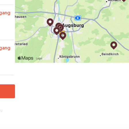
rgang
rgang
au