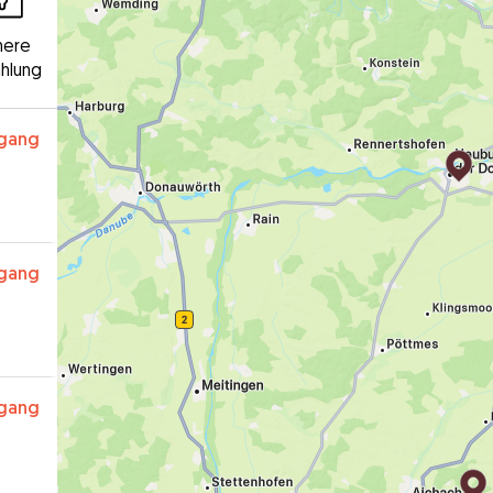
here
hlung
rgang
rgang
rgang