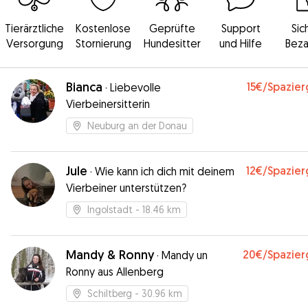
Tierärztliche
Kostenlose
Geprüfte
Support
Sic
Versorgung
Stornierung
Hundesitter
und Hilfe
Beza
Bianca
15€
/Spazie
·
Liebevolle
Vierbeinersitterin
Neuburg an der Donau
Jule
12€
/Spazie
·
Wie kann ich dich mit deinem
Vierbeiner unterstützen?
Ingolstadt
- 18.46 km
Mandy & Ronny
20€
/Spazie
·
Mandy un
Ronny aus Allenberg
Schiltberg
- 30.96 km