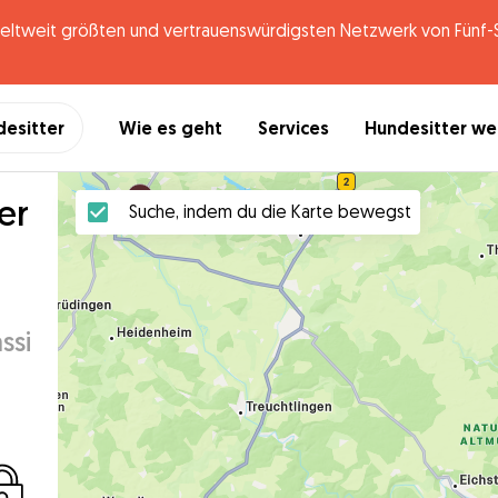
tweit größten und vertrauenswürdigsten Netzwerk von Fünf-St
desitter
Wie es geht
Services
Hundesitter w
er
Suche, indem du die Karte bewegst
ssi