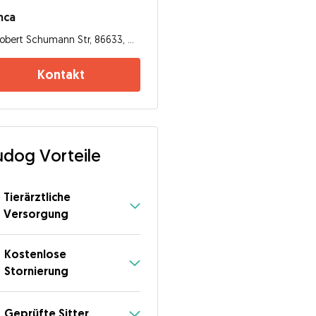
nca
Robert Schumann Str, 86633, Neuburg an der Donau
Kontakt
dog Vorteile
Tierärztliche
Versorgung
Kostenlose
Stornierung
Geprüfte Sitter