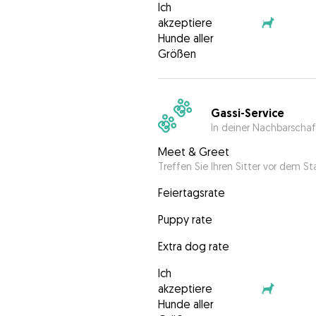
Ich
akzeptiere
Hunde aller
Größen
Gassi-Service
In deiner Nachbarschaf
Meet & Greet
Treffen Sie Ihren Sitter vor dem S
Feiertagsrate
Puppy rate
Extra dog rate
Ich
akzeptiere
Hunde aller