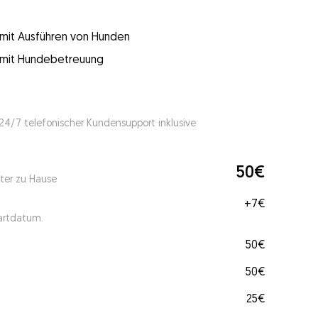
g mit Ausführen von Hunden
g mit Hundebetreuung
 24/7 telefonischer Kundensupport inklusive
50€
ter zu Hause
+
7€
tartdatum.
50€
50€
25€