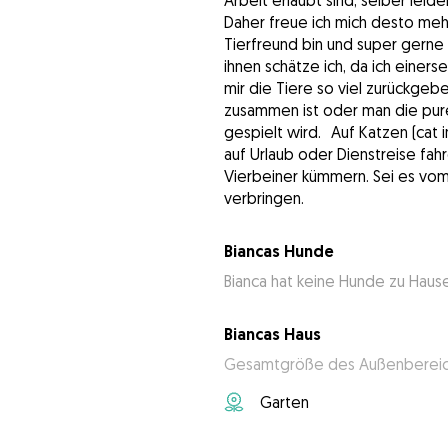
Arbeit erlaubt sind, selber leid
Daher freue ich mich desto mehr
Tierfreund bin und super gerne
ihnen schätze ich, da ich einers
mir die Tiere so viel zurückgebe
zusammen ist oder man die pur
gespielt wird. Auf Katzen (cat i
auf Urlaub oder Dienstreise fa
Vierbeiner kümmern. Sei es vom 
verbringen.
Biancas Hunde
Bianca hat keine Hunde zu Haus
Biancas Haus
Gesamtgröße des Außenbereic
Garten