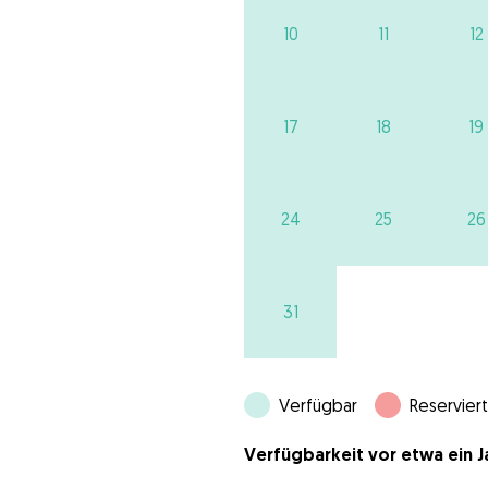
10
11
12
17
18
19
24
25
26
31
Verfügbar
Reserviert
Verfügbarkeit vor etwa ein Ja