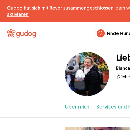
Gudog hat sich mit Rover zusammengeschlossen,
dem wel
aktivieren.
Finde Hun
Lie
Bianca
Robe
Über mich
Services und 