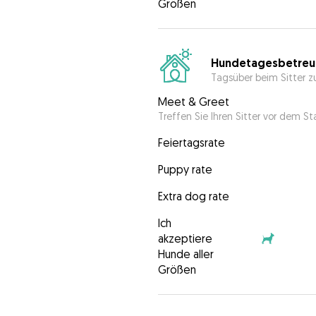
Größen
Hundetagesbetreu
Tagsüber beim Sitter z
Meet & Greet
Treffen Sie Ihren Sitter vor dem S
Feiertagsrate
Puppy rate
Extra dog rate
Ich
akzeptiere
Hunde aller
Größen