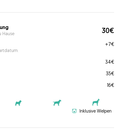
ung
30€
u Hause
+
7€
tartdatum.
34€
35€
16€
Inklusive Welpen