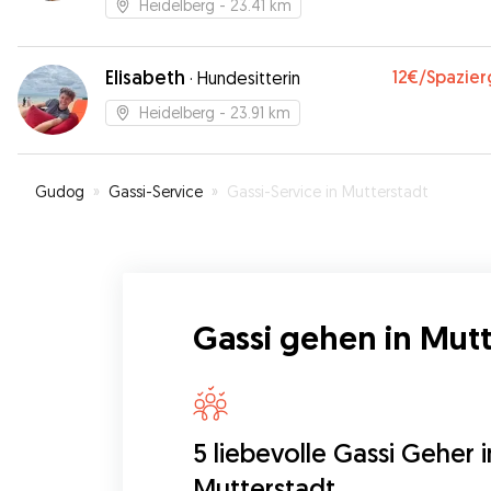
Heidelberg
- 23.41 km
Elisabeth
12€
/Spazie
·
Hundesitterin
Heidelberg
- 23.91 km
Gudog
»
Gassi-Service
»
Gassi-Service in Mutterstadt
Gassi gehen in Mutt
5 liebevolle Gassi Geher i
Mutterstadt