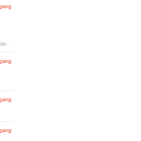
rgang
din
ann
rgang
rgang
rgang