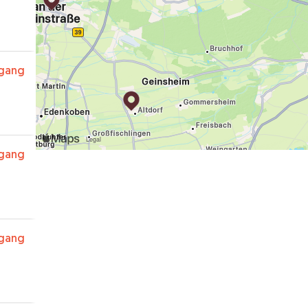
rgang
rgang
rgang