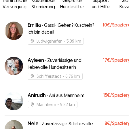
Tierärztliche
Kostenlose
Geprüfte
Support
Sic
Versorgung
Stornierung
Hundesitter
und Hilfe
Beza
Emilia
10€
/Spazie
·
Gassi- Gehen? Kuscheln?
Ich bin dabei!
Ludwigshafen
- 5.09 km
Ayleen
17€
/Spazie
·
Zuverlässige und
liebevolle Hundesitterin
Schifferstadt
- 6.76 km
Anirudh
15€
/Spazie
·
Ani aus Mannheim
Mannheim
- 9.22 km
Nele
8€
/Spazie
·
Zuverlässige & liebevolle