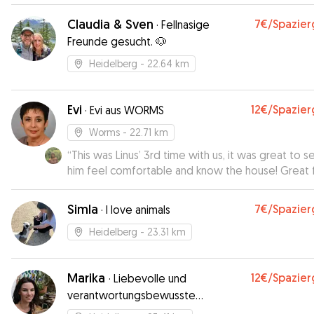
Claudia & Sven
7€
/Spazie
·
Fellnasige
Freunde gesucht. 🐶
Heidelberg
- 22.64 km
Evi
12€
/Spazie
·
Evi aus WORMS
Worms
- 22.71 km
“
This was Linus’ 3rd time with us, it was great to s
him feel comfortable and know the house! Great f
Simla
7€
/Spazie
·
I love animals
Heidelberg
- 23.31 km
Marika
12€
/Spazie
·
Liebevolle und
verantwortungsbewusste
Hundebetreuung