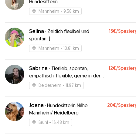
Hundesitterin
Mannheim
- 9.58 km
Selina
15€
/Spazie
·
Zeitlich flexibel und
spontan :)
Mannheim
- 10.81 km
Sabrina
12€
/Spazie
·
Tierlieb, spontan,
empathisch, flexible, gerne in der
Natur draußen
Deidesheim
- 11.97 km
Joana
20€
/Spazie
·
Hundesitterin Nähe
Mannheim/ Heidelberg
Brühl
- 13.48 km