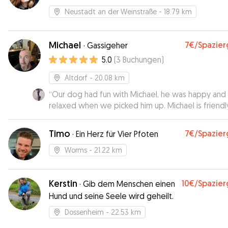
Neustadt an der Weinstraße
- 18.79 km
Michael
7€
/Spazie
·
Gassigeher
5.0
(
3
Buchungen
)
Altdorf
- 20.08 km
“
Our dog had fun with Michael, he was happy and
relaxed when we picked him up. Michael is friendl
easy to communicate with and sent us updates a
photos. We recommend!
”
Timo
7€
/Spazie
·
Ein Herz für Vier Pfoten
Worms
- 21.22 km
Kerstin
10€
/Spazie
·
Gib dem Menschen einen
Hund und seine Seele wird geheilt.
Dossenheim
- 22.53 km