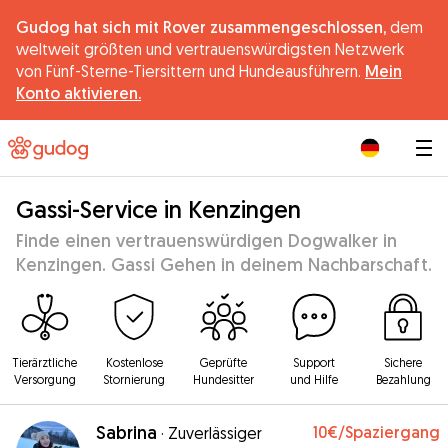
Gudog hat sich mit Rover zusammengeschlossen,
dem
weltweit größten und vertrauenswürdigsten Netzwerk
von Fünf-Sterne-Tiersittern und Hundeausführern.
Mein
Konto aktivieren.
|
Gassi-Service in Kenzingen
Finde einen vertrauenswürdigen Dogwalker in
Kenzingen. Gassi Gehen in deinem Nachbarschaft.
Tierärztliche
Kostenlose
Geprüfte
Support
Sichere
Versorgung
Stornierung
Hundesitter
und Hilfe
Bezahlung
Sabrina
10€
/Spaziergang
·
Zuverlässiger