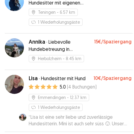
Hundesitter mit eigenen
Hund
Teningen
- 6.57 km
1
Wiederholungsgäste
Annika
15€
/Spaziergang
·
Liebevolle
Hundebetreuung in
Traumkulisse
Herbolzheim
- 8.45 km
Lisa
10€
/Spaziergang
·
Hundesitter mit Hund
5.0
(
4
Buchungen
)
Emmendingen
- 12.37 km
1
Wiederholungsgäste
“
Lisa ist eine sehr liebe und zuverlässige
Hundesitterin. Mini ist auch sehr süss 🙂. Unser
Spaniel Fritz hat sich bei Lisa sehr wohlgefühlt,