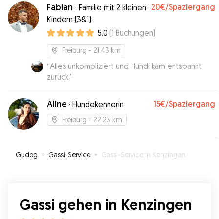
Fabian
20€
/Spaziergang
·
Familie mit 2 kleinen
Kindern (3&1)
5.0
(
1
Buchungen
)
Freiburg
- 21.43 km
“
Alles unkompliziert und Hundi kam entspannt
zurück.
”
Aline
15€
/Spaziergang
·
Hundekennerin
Freiburg
- 22.23 km
Gudog
»
Gassi-Service
»
Gassi-Service in Kenzingen
Gassi gehen in Kenzingen