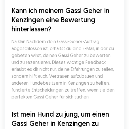
Kann ich meinem Gassi Geher in 
Kenzingen eine Bewertung 
hinterlassen?
Na klar! Nachdem dein Gassi-Geher-Auftrag 
abgeschlossen ist, erhältst du eine E-Mail, in der du 
gebeten wirst, deinen Gassi Geher zu bewerten 
und zu rezensieren. Dieses wichtige Feedback 
erlaubt es dir nicht nur, deine Erfahrungen zu teilen, 
sondern hilft auch, Vertrauen aufzubauen und 
anderen Hundebesitzern in Kenzingen zu helfen, 
fundierte Entscheidungen zu treffen, wenn sie den 
perfekten Gassi Geher für sich suchen.
Ist mein Hund zu jung, um einen 
Gassi Geher in Kenzingen zu 