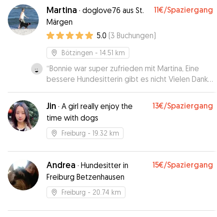
und freut sich auf den nächsten Besuch. Es war
Martina
11€
/Spaziergang
·
doglove76 aus St.
für uns auch sehr praktisch, dass Lisa eine Abhol-
Märgen
und Abgabedienst anbietet. Ich empfehle Lisa
5.0
(
3
Buchungen
)
mit Begeisterung!
”
Bötzingen
- 14.51 km
“
Bonnie war super zufrieden mit Martina, Eine
bessere Hundesitterin gibt es nicht Vielen Dank
Martina, gerne wieder!!!
”
Jin
13€
/Spaziergang
·
A girl really enjoy the
time with dogs
Freiburg
- 19.32 km
Andrea
15€
/Spaziergang
·
Hundesitter in
Freiburg Betzenhausen
Freiburg
- 20.74 km