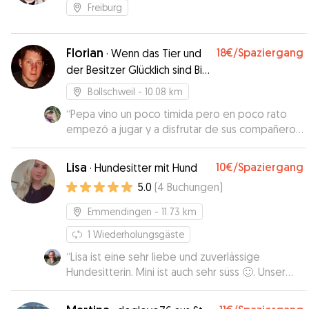
Freiburg
Florian
18€
/Spaziergang
·
Wenn das Tier und
der Besitzer Glücklich sind Bin
ich es auch
Bollschweil
- 10.08 km
“
Pepa vino un poco timida pero en poco rato
empezó a jugar y a disfrutar de sus compañeros
y socializó y jugó mucho. Sin duda esperamos
que vuelva cuando quiera!!! Hasta pronto!!
”
Lisa
10€
/Spaziergang
·
Hundesitter mit Hund
5.0
(
4
Buchungen
)
Emmendingen
- 11.73 km
1
Wiederholungsgäste
“
Lisa ist eine sehr liebe und zuverlässige
Hundesitterin. Mini ist auch sehr süss 🙂. Unser
Spaniel Fritz hat sich bei Lisa sehr wohlgefühlt,
und freut sich auf den nächsten Besuch. Es war