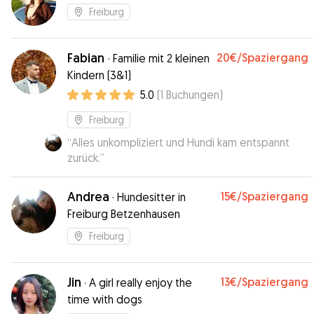
Freiburg
Fabian
20€
/Spaziergang
·
Familie mit 2 kleinen
Kindern (3&1)
5.0
(
1
Buchungen
)
Freiburg
“
Alles unkompliziert und Hundi kam entspannt
zurück.
”
Andrea
15€
/Spaziergang
·
Hundesitter in
Freiburg Betzenhausen
Freiburg
Jin
13€
/Spaziergang
·
A girl really enjoy the
time with dogs