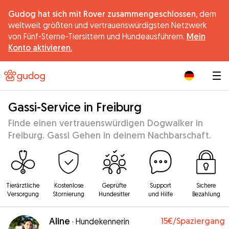
Gudog hat sich mit Rover zusammengeschlossen,
dem
weltweit größten und vertrauenswürdigsten Netzwerk
von Fünf-Sterne-Tiersittern und Hundeausführern.
Mein
Konto aktivieren.
|
Gassi-Service in Freiburg
Finde einen vertrauenswürdigen Dogwalker in
Freiburg. Gassi Gehen in deinem Nachbarschaft.
Tierärztliche
Kostenlose
Geprüfte
Support
Sichere
Versorgung
Stornierung
Hundesitter
und Hilfe
Bezahlung
Aline
15€
/Spaziergang
·
Hundekennerin