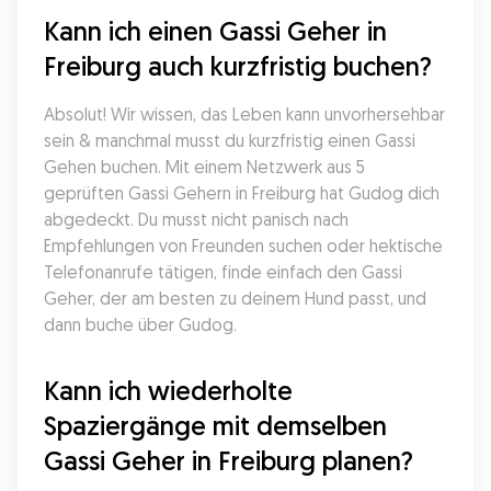
Kann ich einen Gassi Geher in 
Freiburg auch kurzfristig buchen?
Absolut! Wir wissen, das Leben kann unvorhersehbar 
sein & manchmal musst du kurzfristig einen Gassi 
Gehen buchen. Mit einem Netzwerk aus 5 
geprüften Gassi Gehern in Freiburg hat Gudog dich 
abgedeckt. Du musst nicht panisch nach 
Empfehlungen von Freunden suchen oder hektische 
Telefonanrufe tätigen, finde einfach den Gassi 
Geher, der am besten zu deinem Hund passt, und 
dann buche über Gudog.
Kann ich wiederholte 
Spaziergänge mit demselben 
Gassi Geher in Freiburg planen?