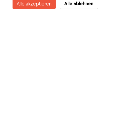
Alle ablehnen
Alle akzeptieren
Services
Wie es geht
Über Gudog
Bewertungen
Tierärztliche Abdeckung
Tipps für Hundehalter
Tipps für Hundesitter
Hundesitter werden
Blog