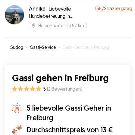
Annika
15€
/Spaziergang
·
Liebevolle
Hundebetreuung in
Traumkulisse
Herbolzheim
- 23.57 km
Gudog
»
Gassi-Service
»
Gassi-Service in Freiburg
Gassi gehen in Freiburg
5
(
2
Bewertungen
)
5 liebevolle Gassi Geher in
Freiburg
Durchschnittspreis von 13 €