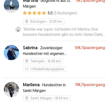
Martina
11€
/Spaziergang
·
doglove76 aus St.
für uns auch sehr praktisch, dass Lisa eine Abhol-
Märgen
und Abgabedienst anbietet. Ich empfehle Lisa
5.0
(
3
Buchungen
)
mit Begeisterung!
”
Bötzingen
- 12.09 km
“
Bonnie war super zufrieden mit Martina, Eine
bessere Hundesitterin gibt es nicht Vielen Dank
Martina, gerne wieder!!!
”
Sabrina
10€
/Spaziergang
·
Zuverlässiger
Hundesitter mit eigenen
Hund
Teningen
- 16.08 km
1
Wiederholungsgäste
Marilena
15€
/Spaziergang
·
Hundesitter in
Sankt Märgen
Sankt Märgen
- 18.69 km