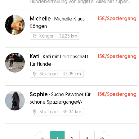
Hundebetreuung von Brigitte! Alles hat super
geklappt. Unseren Hund war mit viel Liebe und
Fürsorge betreut. Es war offensichtlich, dass sie
Michelle
15€
/Spaziergang
·
Michelle K aus
viel Erfahrung und Verständnis für Hunde hat😊
”
Köngen
Köngen
- 32.25 km
Kati
15€
/Spaziergang
·
Kati mit Leidenschaft
für Hunde
Stuttgart
- 33.05 km
Sophie
15€
/Spaziergang
·
Suche Pawtner für
schöne Spaziergänge🐶
Stuttgart
- 35.04 km
1
2
3