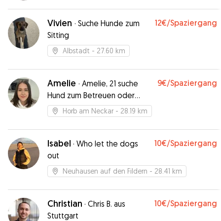
Vivien
12€
/Spaziergang
·
Suche Hunde zum
Sitting
Albstadt
- 27.60 km
Amelie
9€
/Spaziergang
·
Amelie, 21 suche
Hund zum Betreuen oder
Gassi gehen:)
Horb am Neckar
- 28.19 km
Isabel
10€
/Spaziergang
·
Who let the dogs
out
Neuhausen auf den Fildern
- 28.41 km
Christian
10€
/Spaziergang
·
Chris B. aus
Stuttgart