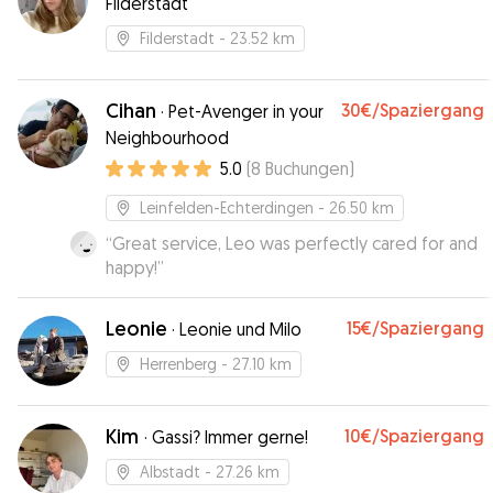
Filderstadt
Filderstadt
- 23.52 km
Cihan
30€
/Spaziergang
·
Pet-Avenger in your
Neighbourhood
5.0
(
8
Buchungen
)
Leinfelden-Echterdingen
- 26.50 km
“
Great service, Leo was perfectly cared for and
happy!
”
Leonie
15€
/Spaziergang
·
Leonie und Milo
Herrenberg
- 27.10 km
Kim
10€
/Spaziergang
·
Gassi? Immer gerne!
Albstadt
- 27.26 km