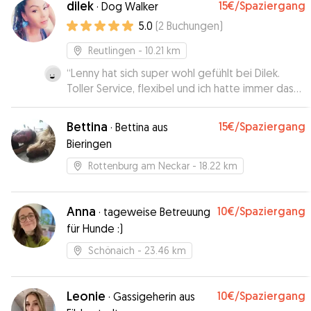
dilek
15€
/Spaziergang
·
Dog Walker
5.0
(
2
Buchungen
)
Reutlingen
- 10.21 km
“
Lenny hat sich super wohl gefühlt bei Dilek.
Toller Service, flexibel und ich hatte immer das
Gefühl, dass Lenny in guten Händen ist. Wir
werden Dilek auf jeden Fall wieder buchen.
”
Bettina
15€
/Spaziergang
·
Bettina aus
Bieringen
Rottenburg am Neckar
- 18.22 km
Anna
10€
/Spaziergang
·
tageweise Betreuung
für Hunde :)
Schönaich
- 23.46 km
Leonie
10€
/Spaziergang
·
Gassigeherin aus