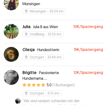
Münsingen
Münsingen
- 30.04 km
Julia
10€
/Spaziergang
·
Julia B aus Wien
Straßberg
- 30.50 km
Olesja
15€
/Spaziergang
·
Hundesitterin
Stuttgart
- 30.84 km
Brigitte
12€
/Spaziergang
·
Passionierte
Hundemama.....
5.0
(
1
Buchungen
)
Stuttgart
- 31.13 km
“
Wir sind rundum zufrieden mit der