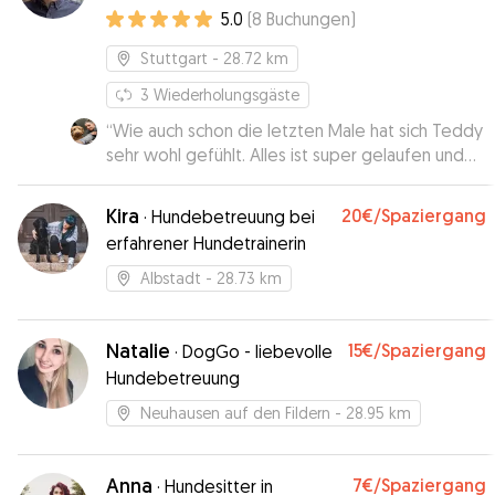
5.0
(
8
Buchungen
)
Stuttgart
- 28.72 km
3
Wiederholungsgäste
“
Wie auch schon die letzten Male hat sich Teddy
sehr wohl gefühlt. Alles ist super gelaufen und
wir sind sehr zufrieden. Besonders schön ist,
dass in der Nähe ein Hundefreilauf ist, so dass
Kira
20€
/Spaziergang
·
Hundebetreuung bei
Teddy auch mit anderen Hunden frei spielen
erfahrener Hundetrainerin
kann. Chris ist also nicht nur sympatisch und sehr
liebevoll mit seinen Schützlingen, sondern auch
Albstadt
- 28.73 km
strategisch sehr gut angesiedelt. :-)
”
Natalie
15€
/Spaziergang
·
DogGo - liebevolle
Hundebetreuung
Neuhausen auf den Fildern
- 28.95 km
Anna
7€
/Spaziergang
·
Hundesitter in