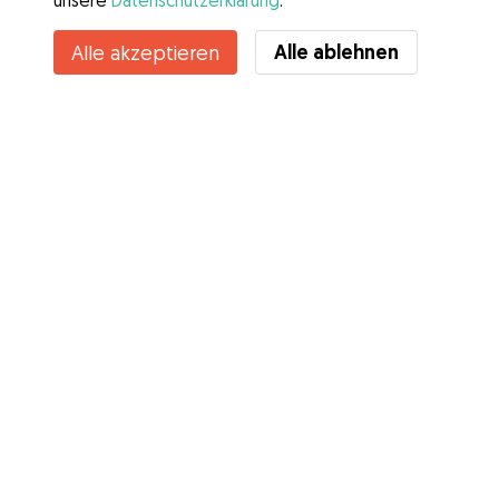
unsere
Datenschutzerklärung
.
Alle ablehnen
Alle akzeptieren
Services
Wie es geht
Über Gudog
Bewertungen
Tierärztliche Abdeckung
Tipps für Hundehalter
Tipps für Hundesitter
Hundesitter werden