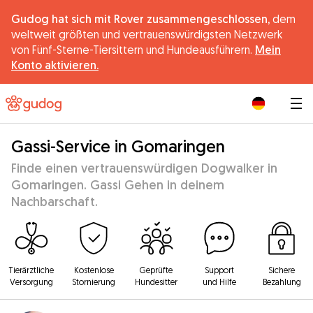
Gudog hat sich mit Rover zusammengeschlossen,
dem
weltweit größten und vertrauenswürdigsten Netzwerk
von Fünf-Sterne-Tiersittern und Hundeausführern.
Mein
Konto aktivieren.
|
Gassi-Service in Gomaringen
Finde einen vertrauenswürdigen Dogwalker in
Gomaringen. Gassi Gehen in deinem
Nachbarschaft.
Tierärztliche
Kostenlose
Geprüfte
Support
Sichere
Versorgung
Stornierung
Hundesitter
und Hilfe
Bezahlung