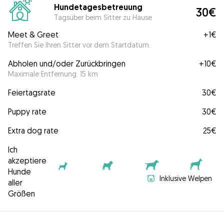
Hundetagesbetreuung
30€
Tagsüber beim Sitter zu Hause
Meet & Greet
+
1€
Treffen Sie Ihren Sitter vor dem Startdatum.
Abholen und/oder Zurückbringen
+
10€
Maximale Entfernung: 15 km
Feiertagsrate
30€
Puppy rate
30€
Extra dog rate
25€
Ich
akzeptiere
Hunde
Inklusive Welpen
aller
Größen