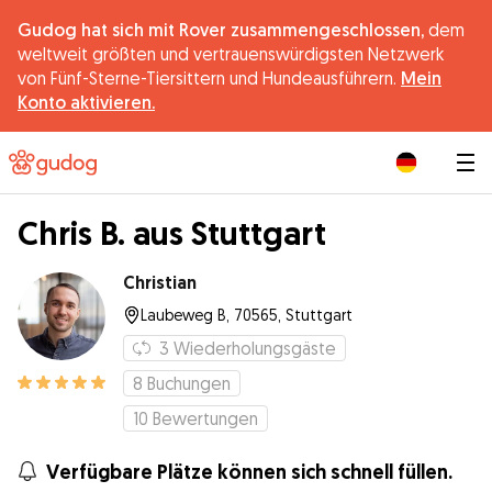
Gudog hat sich mit Rover zusammengeschlossen,
dem
weltweit größten und vertrauenswürdigsten Netzwerk
von Fünf-Sterne-Tiersittern und Hundeausführern.
Mein
Konto aktivieren.
|
Chris B. aus Stuttgart
Christian
Laubeweg B, 70565, Stuttgart
3
Wiederholungsgäste
8
Buchungen
10
Bewertungen
Verfügbare Plätze können sich schnell füllen.