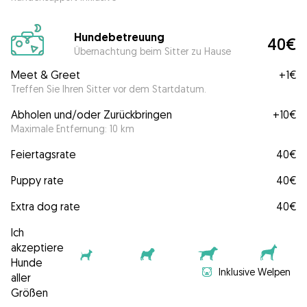
Hundebetreuung
40€
Übernachtung beim Sitter zu Hause
Meet & Greet
+
1€
Treffen Sie Ihren Sitter vor dem Startdatum.
Abholen und/oder Zurückbringen
+
10€
Maximale Entfernung: 10 km
Feiertagsrate
40€
Puppy rate
40€
Extra dog rate
40€
Ich
akzeptiere
Hunde
Inklusive Welpen
aller
Größen