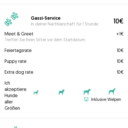
Gassi-Service
10€
In deiner Nachbarschaft für 1 Stunde
Meet & Greet
+
1€
Treffen Sie Ihren Sitter vor dem Startdatum.
Feiertagsrate
10€
Puppy rate
10€
Extra dog rate
10€
Ich
akzeptiere
Hunde
Inklusive Welpen
aller
Größen