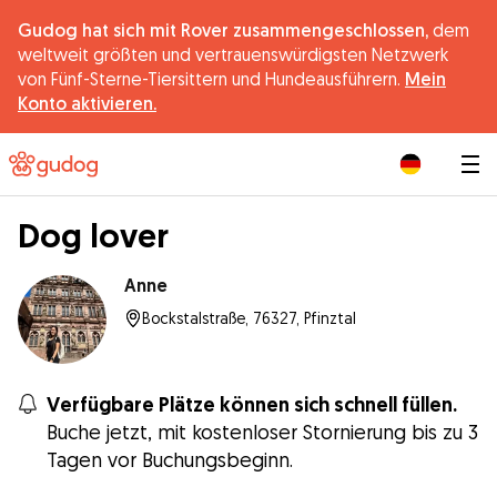
Gudog hat sich mit Rover zusammengeschlossen,
dem
weltweit größten und vertrauenswürdigsten Netzwerk
von Fünf-Sterne-Tiersittern und Hundeausführern.
Mein
Konto aktivieren.
|
Dog lover
Anne
Bockstalstraße, 76327, Pfinztal
Verfügbare Plätze können sich schnell füllen.
Buche jetzt, mit kostenloser Stornierung bis zu 3
Tagen vor Buchungsbeginn.