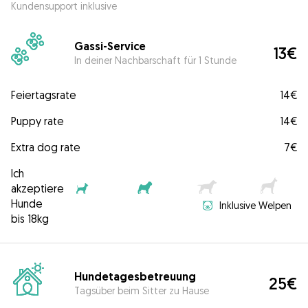
Kundensupport inklusive
Gassi-Service
13€
In deiner Nachbarschaft für 1 Stunde
Feiertagsrate
14€
Puppy rate
14€
Extra dog rate
7€
Ich
akzeptiere
Hunde
Inklusive Welpen
bis 18kg
Hundetagesbetreuung
25€
Tagsüber beim Sitter zu Hause