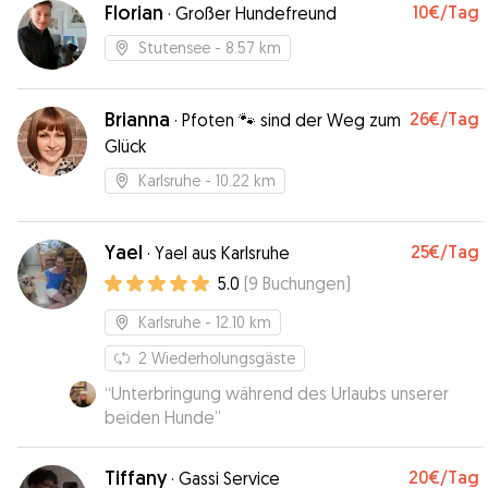
Florian
10€
/Tag
·
Großer Hundefreund
Stutensee
- 8.57 km
Brianna
26€
/Tag
·
Pfoten 🐾 sind der Weg zum
Glück
Karlsruhe
- 10.22 km
Yael
25€
/Tag
·
Yael aus Karlsruhe
5.0
(
9
Buchungen
)
Karlsruhe
- 12.10 km
2
Wiederholungsgäste
“
Unterbringung während des Urlaubs unserer
beiden Hunde
”
Tiffany
20€
/Tag
·
Gassi Service