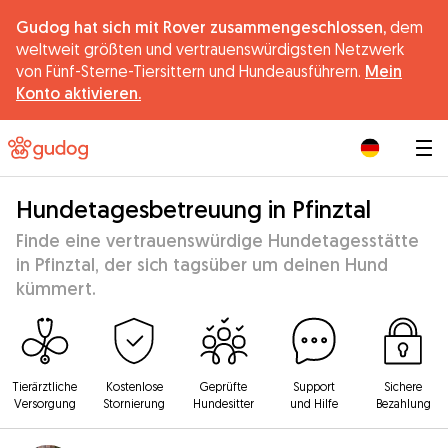
Gudog hat sich mit Rover zusammengeschlossen,
dem
weltweit größten und vertrauenswürdigsten Netzwerk
von Fünf-Sterne-Tiersittern und Hundeausführern.
Mein
Konto aktivieren.
|
Hundetagesbetreuung in Pfinztal
Finde eine vertrauenswürdige Hundetagesstätte
in Pfinztal, der sich tagsüber um deinen Hund
kümmert.
Tierärztliche
Kostenlose
Geprüfte
Support
Sichere
Versorgung
Stornierung
Hundesitter
und Hilfe
Bezahlung