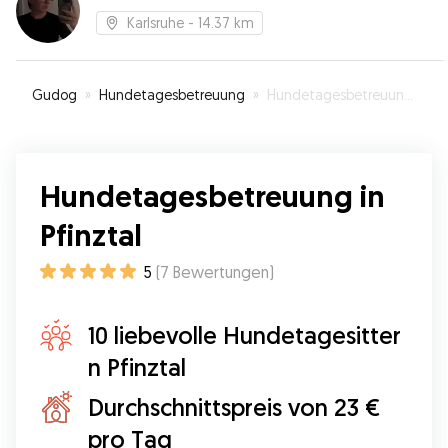
Karlsruhe
- 14.37 km
Gudog
»
Hundetagesbetreuung
»
Hundetagesbetreuung in Pfinztal
Hundetagesbetreuung in
Pfinztal
5
(
7
Bewertungen
)
10 liebevolle Hundetagesitter
n Pfinztal
Durchschnittspreis von 23 €
pro Tag