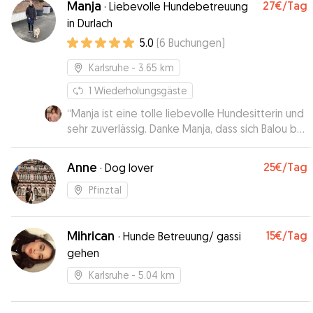
Manja
27€
/Tag
·
Liebevolle Hundebetreuung
in Durlach
5.0
(
6
Buchungen
)
Karlsruhe
- 3.65 km
1
Wiederholungsgäste
“
Manja ist eine tolle liebevolle Hundesitterin und
sehr zuverlässig. Danke Manja, dass sich Balou bei
dir wohl fühlen darf. :)
”
Anne
25€
/Tag
·
Dog lover
Pfinztal
Mihrican
15€
/Tag
·
Hunde Betreuung/ gassi
gehen
Karlsruhe
- 5.04 km