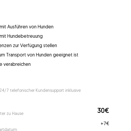
g mit Ausführen von Hunden
g mit Hundebetreuung
enzen zur Verfügung stellen
 zum Transport von Hunden geeignet ist
e verabreichen
 24/7 telefonischer Kundensupport inklusive
30€
ter zu Hause
+
7€
tartdatum.