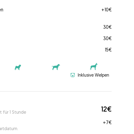
en
+
10€
30€
30€
15€
Inklusive Welpen
12€
t für 1 Stunde
+
7€
tartdatum.