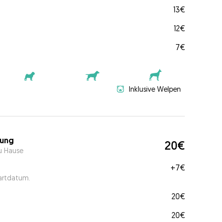
13€
12€
7€
Inklusive Welpen
ung
20€
u Hause
+
7€
tartdatum.
20€
20€