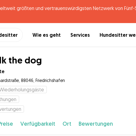
tweit größten und vertrauenswürdigsten Netzwerk von Fünf-St
desitter
Wie es geht
Services
Hundesitter w
k the dog
te
hardstraße, 88046, Friedrichshafen
Wiederholungsgäste
chungen
wertungen
Preise
Verfügbarkeit
Ort
Bewertungen