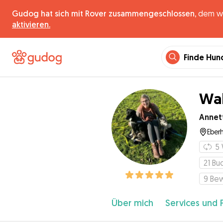
Gudog hat sich mit Rover zusammengeschlossen,
dem wel
aktivieren.
Finde Hun
Wal
Annet
Eber
5
21
Bu
9
Be
Über mich
Services und 