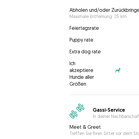
Abholen und/oder Zurückbring
Maximale Entfernung: 25 km
Feiertagsrate
Puppy rate
Extra dog rate
Ich
akzeptiere
Hunde aller
Größen
Gassi-Service
In deiner Nachbarschaf
Meet & Greet
Treffen Sie Ihren Sitter vor dem S