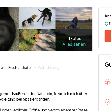
An
11
Fotos
Alles
11 Fotos
Alles sehen
sehen
Gu
er in Friedrichshafen
»
Walk the dog
gerne draußen in der Natur bin, freue ich mich über
egleitung bei Spaziergängen.
 Hunden jeglicher Größe und verschiedenster Rasse