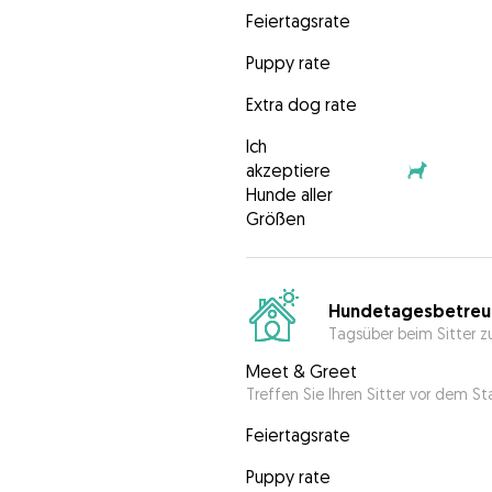
Feiertagsrate
Puppy rate
Extra dog rate
Ich
akzeptiere
Hunde aller
Größen
Hundetagesbetreu
Tagsüber beim Sitter z
Meet & Greet
Treffen Sie Ihren Sitter vor dem S
Feiertagsrate
Puppy rate