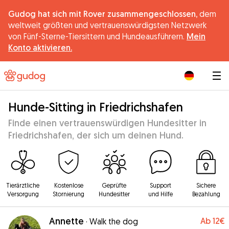
Gudog hat sich mit Rover zusammengeschlossen,
dem
weltweit größten und vertrauenswürdigsten Netzwerk
von Fünf-Sterne-Tiersittern und Hundeausführern.
Mein
Konto aktivieren.
|
Hunde-Sitting in Friedrichshafen
Finde einen vertrauenswürdigen Hundesitter in
Friedrichshafen, der sich um deinen Hund.
Tierärztliche
Kostenlose
Geprüfte
Support
Sichere
Versorgung
Stornierung
Hundesitter
und Hilfe
Bezahlung
Annette
Ab
12€
·
Walk the dog