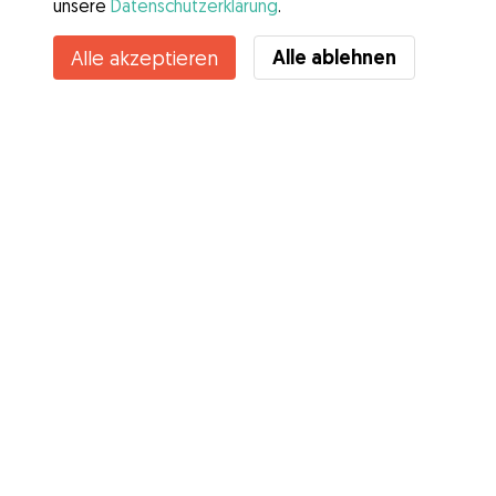
unsere
Datenschutzerklärung
.
Alle ablehnen
Alle akzeptieren
Services
Wie es geht
Über Gudog
Bewertungen
Tierärztliche Abdeckung
Tipps für Hundehalter
Tipps für Hundesitter
Hundesitter werden