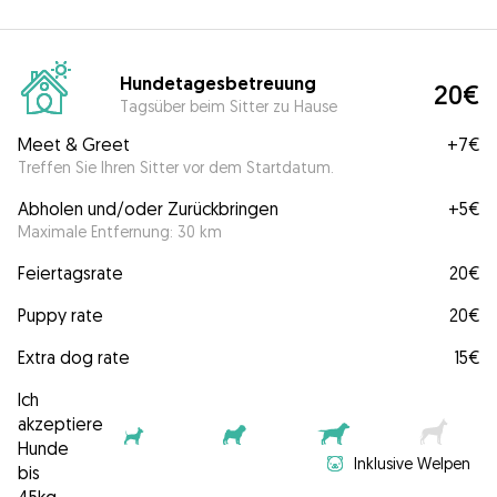
Hundetagesbetreuung
20€
Tagsüber beim Sitter zu Hause
Meet & Greet
+
7€
Treffen Sie Ihren Sitter vor dem Startdatum.
Abholen und/oder Zurückbringen
+
5€
Maximale Entfernung: 30 km
Feiertagsrate
20€
Puppy rate
20€
Extra dog rate
15€
Ich
akzeptiere
Hunde
Inklusive Welpen
bis