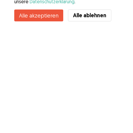
unsere
Datenschutzerklärung
.
Kontakt
Alle ablehnen
Alle akzeptieren
Kennst du die Vorteile von Gudog? Mehr sehen
Services
Wie es geht
Über Gudog
Bewertungen
Tierärztliche Abdeckung
Tipps für Hundehalter
Tipps für Hundesitter
Hundesitter werden