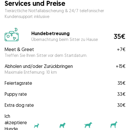
Services und Preise
Tierärztliche Notfallabsicherung & 24/7 telefonischer
Kundensupport inklusive
Hundebetreuung
35€
Übernachtung beim Sitter zu Hause
Meet & Greet
+
7€
Treffen Sie Ihren Sitter vor dem Startdatum.
Abholen und/oder Zurückbringen
+
15€
Maximale Entfernung: 10 km
Feiertagsrate
35€
Puppy rate
33€
Extra dog rate
30€
Ich
akzeptiere
Hunde