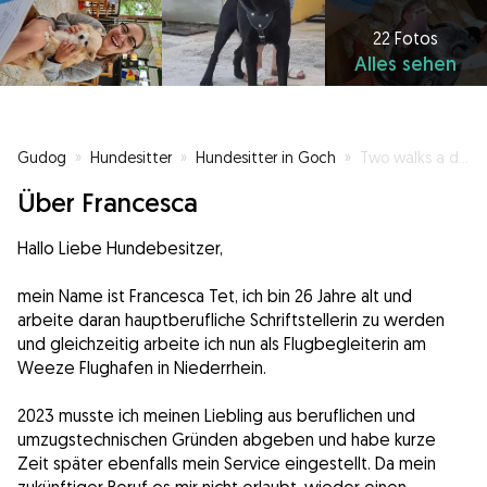
22 Fotos
Alles sehen
Gudog
»
Hundesitter
»
Hundesitter in Goch
»
Two walks a day keeps your dog's worries away!
Über Francesca
Hallo Liebe Hundebesitzer,
mein Name ist Francesca Tet, ich bin 26 Jahre alt und
arbeite daran hauptberufliche Schriftstellerin zu werden
und gleichzeitig arbeite ich nun als Flugbegleiterin am
Weeze Flughafen in Niederrhein.
2023 musste ich meinen Liebling aus beruflichen und
umzugstechnischen Gründen abgeben und habe kurze
Zeit später ebenfalls mein Service eingestellt. Da mein