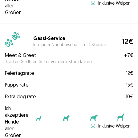
Inklusive Welpen
aller
Größen
Gassi-Service
12€
In deiner Nachbarschaft für 1 Stunde
Meet & Greet
+
7€
Treffen Sie Ihren Sitter vor dem Startdatum.
Feiertagsrate
12€
Puppy rate
15€
Extra dog rate
10€
Ich
akzeptiere
Hunde
Inklusive Welpen
aller
Größen