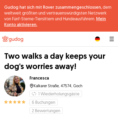
Gudog hat sich mit Rover zusammengeschlossen,
dem
weltweit größten und vertrauenswürdigsten Netzwerk
von Fünf-Sterne-Tiersittern und Hundeausführern.
Mein
Konto aktivieren.
|
Two walks a day keeps your
dog's worries away!
Francesca
Kalkarer Straße, 47574, Goch
1
Wiederholungsgäste
6
Buchungen
2
Bewertungen