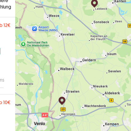
here
hlung
b
12€
ens
e
b
10€