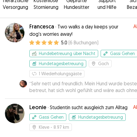
Tierärztliche
Kostenlose
Geprüfte
Support
Sic
Versorgung
Stornierung
Hundesitter
und Hilfe
Beza
Francesca
A
·
Two walks a day keeps your
dog's worries away!
5.0
(
6
Buchungen
)
Hundebetreuung über Nacht
Gassi Gehen
Hundetagesbetreuung
Goch
1
Wiederholungsgäste
“
Sehr nett und freundlich. Mein Hund wurde best
betreut, hat sich wohl gefühlt und wäre auch ohn
Stress länger bei Francesca geblieben.
”
Leonie
A
·
Studentin sucht ausgleich zum Alltag
Gassi Gehen
Hundetagesbetreuung
Kleve
- 8.97 km