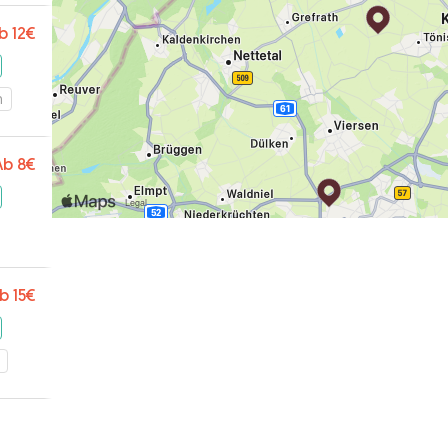
b
12€
m
Ab
8€
b
15€