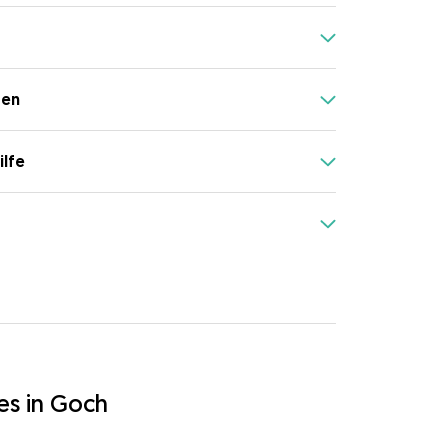
gen
ilfe
es in Goch