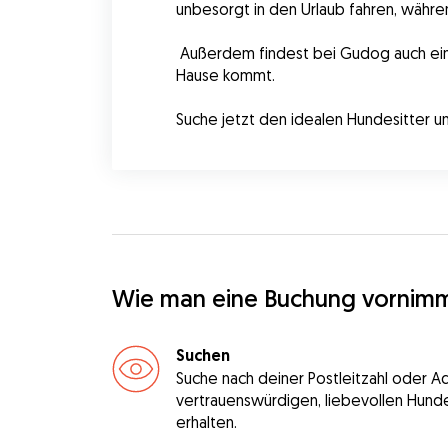
unbesorgt in den Urlaub fahren, währe
 Außerdem findest bei Gudog auch einen Gassigänger für deinen Hund in Goch oder eine Hundetagesbetreuung in Goch, die zu dir nach 
Hause kommt.
Suche jetzt den idealen Hundesitter u
Wie man eine Buchung vornim
Suchen
Suche nach deiner Postleitzahl oder A
vertrauenswürdigen, liebevollen Hunde
erhalten.