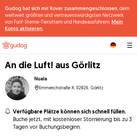
Gudog hat sich mit Rover zusammengeschlossen,
dem
weltweit größten und vertrauenswürdigsten Netzwerk
von Fünf-Sterne-Tiersittern und Hundeausführern.
Mein
Konto aktivieren.
|
An die Luft! aus Görlitz
Nuala
Emmerichstraße X, 02826, Görlitz
Verfügbare Plätze können sich schnell füllen.
Buche jetzt, mit kostenloser Stornierung bis zu 3
Tagen vor Buchungsbeginn.