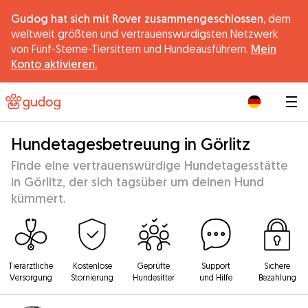
Gudog hat sich mit Rover zusammengeschlossen,
dem
weltweit größten und vertrauenswürdigsten Netzwerk
von Fünf-Sterne-Tiersittern und Hundeausführern.
Mein
Konto aktivieren.
|
Hundetagesbetreuung in Görlitz
Finde eine vertrauenswürdige Hundetagesstätte
in Görlitz, der sich tagsüber um deinen Hund
kümmert.
Tierärztliche
Kostenlose
Geprüfte
Support
Sichere
Versorgung
Stornierung
Hundesitter
und Hilfe
Bezahlung