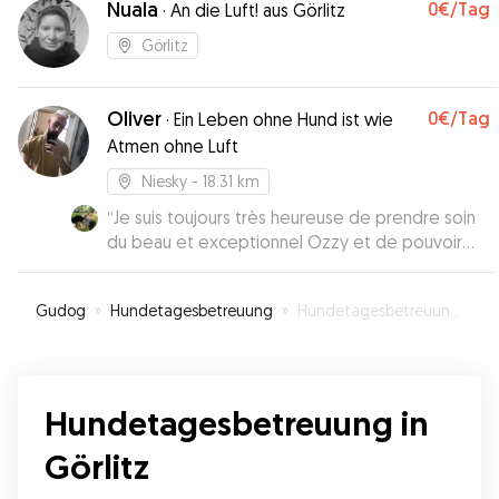
Nuala
0€
/Tag
·
An die Luft! aus Görlitz
Görlitz
Oliver
0€
/Tag
·
Ein Leben ohne Hund ist wie
Atmen ohne Luft
Niesky
- 18.31 km
“
Je suis toujours très heureuse de prendre soin
du beau et exceptionnel Ozzy et de pouvoir
passer du temps en sa compagnie ! 😃 Sa
tendresse et notre complicité sont précieuses !
Gudog
»
Hundetagesbetreuung
»
Hundetagesbetreuung in Görlitz
❤️ Merci beaucoup Emily pour cette confiance,
votre gentillesse et vos délicates attentions à
mon égard ! 😊💐
”
Hundetagesbetreuung in
Görlitz