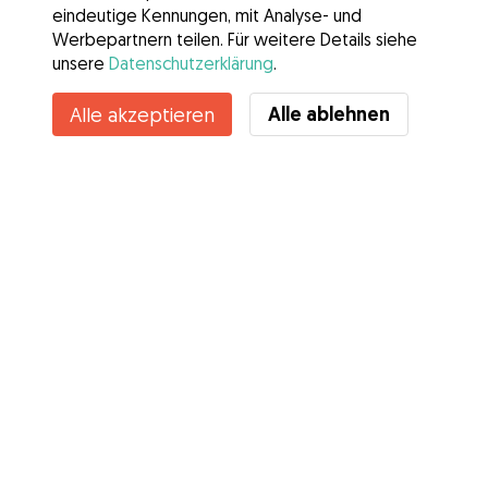
eindeutige Kennungen, mit Analyse- und
Werbepartnern teilen. Für weitere Details siehe
unsere
Datenschutzerklärung
.
Kontakt
Alle ablehnen
Alle akzeptieren
Kennst du die Vorteile von Gudog? Mehr sehen
Services
Wie es geht
Über Gudog
Bewertungen
Tierärztliche Abdeckung
Tipps für Hundehalter
Tipps für Hundesitter