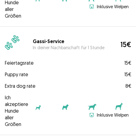
Hunde
Inklusive Welpen
aller
Größen
Gassi-Service
15€
In deiner Nachbarschaft für 1 Stunde
Feiertagsrate
15€
Puppy rate
15€
Extra dog rate
8€
Ich
akzeptiere
Hunde
Inklusive Welpen
aller
Größen