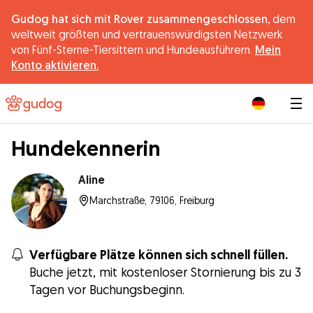
Gudog hat sich mit Rover zusammengeschlossen,
dem
weltweit größten und vertrauenswürdigsten Netzwerk
von Fünf-Sterne-Tiersittern und Hundeausführern.
Mein
Konto aktivieren.
|
Hundekennerin
Aline
Marchstraße, 79106, Freiburg
Verfügbare Plätze können sich schnell füllen.
Buche jetzt, mit kostenloser Stornierung bis zu 3
Tagen vor Buchungsbeginn.