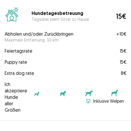
Hundetagesbetreuung
15€
Tagsüber beim Sitter zu Hause
Abholen und/oder Zurückbringen
+
10€
Maximale Entfernung: 30 km
Feiertagsrate
15€
Puppy rate
15€
Extra dog rate
8€
Ich
akzeptiere
Hunde
Inklusive Welpen
aller
Größen