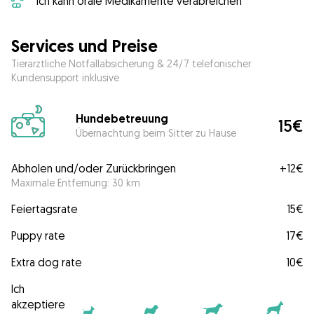
Ich kann orale Medikamente verabreichen
Services und Preise
Tierärztliche Notfallabsicherung & 24/7 telefonischer
Kundensupport inklusive
Hundebetreuung
15€
Übernachtung beim Sitter zu Hause
Abholen und/oder Zurückbringen
+
12€
Maximale Entfernung: 30 km
Feiertagsrate
15€
Puppy rate
17€
Extra dog rate
10€
Ich
akzeptiere