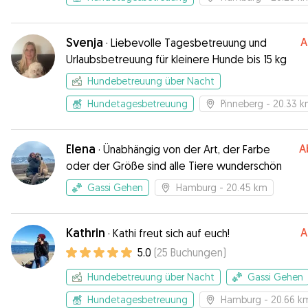
Svenja
A
·
Liebevolle Tagesbetreuung und
Urlaubsbetreuung für kleinere Hunde bis 15 kg
Hundebetreuung über Nacht
Hundetagesbetreuung
Pinneberg
- 20.33 
Elena
A
·
Ünabhängig von der Art, der Farbe
oder der Größe sind alle Tiere wunderschön
Gassi Gehen
Hamburg
- 20.45 km
Kathrin
A
·
Kathi freut sich auf euch!
5.0
(
25
Buchungen
)
Hundebetreuung über Nacht
Gassi Gehen
Hundetagesbetreuung
Hamburg
- 20.66 k