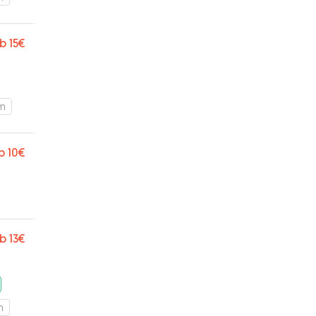
b
15€
km
b
10€
b
13€
m