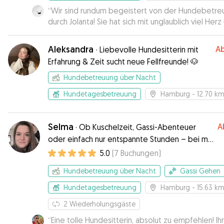
“
Wir sind rundum begeistert von der Hundebetre
durch Jolanta! Sie hat sich mit unglaublich viel Herz
Engagement um unsere Hündin gekümmert. Scho
beim ersten Kontakt war spürbar, wie aufmerksa
Aleksandra
A
·
Liebevolle Hundesitterin mit
gewissenhaft sie ist – sie hat viele wichtige Frag
Erfahrung & Zeit sucht neue Fellfreunde! 🐶
gestellt und sich intensiv mit den Bedürfnissen un
Hundes auseinandergesetzt. Während unserer
Hundebetreuung über Nacht
Abwesenheit hat Jolanta uns regelmäßig Updates
Hundetagesbetreuung
Hamburg
- 12.70 k
geschickt und uns mit einer Vielzahl von Fotos und
Videos versorgt. Das hat uns nicht nur sehr gefreut
sondern uns auch das gute Gefühl gegeben, dass
Selma
A
·
Ob Kuschelzeit, Gassi-Abenteuer
unsere Hündin in den besten Händen ist. Wir sind
oder einfach nur entspannte Stunden – bei mir
Jolanta sehr dankbar für ihre tolle Arbeit und wür
ist dein Vierbeiner in liebevollen Händen
5.0
(
7
Buchungen
)
sie jederzeit wieder buchen. Eine bessere Betre
können wir uns nicht vorstellen!
”
Hundebetreuung über Nacht
Gassi Gehen
Hundetagesbetreuung
Hamburg
- 15.63 k
2
Wiederholungsgäste
“
Eine tolle Hundesitterin, absolut zu empfehlen! Ih