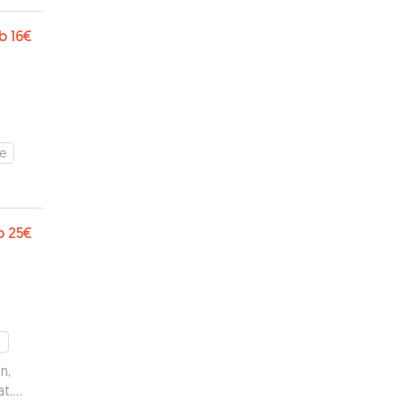
b
16€
e
b
25€
m
n,
at.