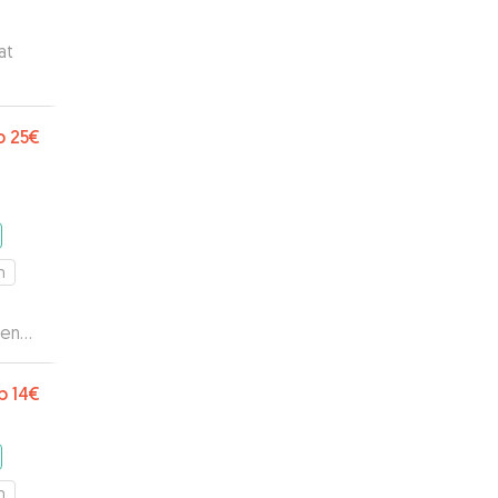
at
e
b
25€
m
men
b
14€
m