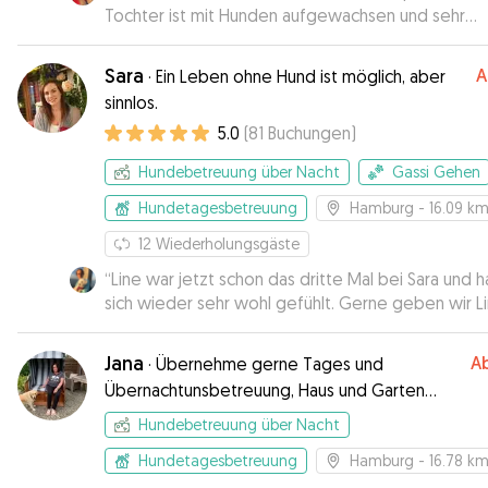
Tochter ist mit Hunden aufgewachsen und sehr
vorsichtig im Umgang. Charlie fand die Wohnung m
dazu gehörigen Garten klasse. Immer wieder ger
Sara
A
·
Ein Leben ohne Hund ist möglich, aber
sinnlos.
5.0
(
81
Buchungen
)
Hundebetreuung über Nacht
Gassi Gehen
Hundetagesbetreuung
Hamburg
- 16.09 k
12
Wiederholungsgäste
“
Line war jetzt schon das dritte Mal bei Sara und h
sich wieder sehr wohl gefühlt. Gerne geben wir L
wieder in Saras Obhut.
”
Jana
A
·
Übernehme gerne Tages und
Übernachtunsbetreuung, Haus und Garten
vorhanden
Hundebetreuung über Nacht
Hundetagesbetreuung
Hamburg
- 16.78 k