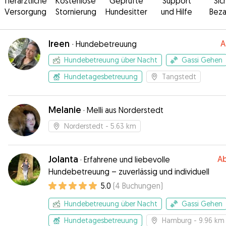
Tierärztliche
Kostenlose
Geprüfte
Support
Sic
Versorgung
Stornierung
Hundesitter
und Hilfe
Beza
Ireen
A
·
Hundebetreuung
Hundebetreuung über Nacht
Gassi Gehen
Hundetagesbetreuung
Tangstedt
Melanie
·
Melli aus Norderstedt
Norderstedt
- 5.63 km
Jolanta
A
·
Erfahrene und liebevolle
Hundebetreuung – zuverlässig und individuell
5.0
(
4
Buchungen
)
Hundebetreuung über Nacht
Gassi Gehen
Hundetagesbetreuung
Hamburg
- 9.96 km