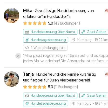
Die Kommunikation war super und Maja hat spont
Aaron übernommen, ohne ihn zu kennen. Ich wäre
Mika
A
·
Zuverlässige Hundebetreuung von
absolut aufgeschmissen gewesen und bin ihr so
erfahrener*m Hundesitter*in
dankbar. Aaron hat sich sehr wohlgefühlt und ich 
5.0
(
42
Buchungen
)
ihn jederzeit wieder zu Maja bringen. Einfach eine 
Person mit ganz viel Empathie, vielen Dank nochma
Hundebetreuung über Nacht
Gassi Gehen
Hundetagesbetreuung
Hamburg
- 19.09 k
2
Wiederholungsgäste
“
Mika passt regelmäßig auf Sansa auf und es klapp
jedes Mal wunderbar! Die Absprache ist einfach u
wenn wir das Wort Mika versehentlich an dem Ta
aussprechen, ist der Hund auch nicht mehr zu halt
Tanja
A
·
Hundefreundliche Familie kurzfristig
wir sind sehr froh, dass es jedes Mal so super klap
und flexibel für Euren Vierbeiner bereit!
und Sansa sich rundum wohlfühlt 🥰 letztens hatte 
5.0
(
11
Buchungen
)
einen riesen Bluterguss am Bein und der Tierarzt s
wir müssten das dringend beobachten. Mika hatte
Hundebetreuung über Nacht
Gassi Gehen
das Wochenende bei sich und hat jederzeit auf d
Hund geachtet und uns zwischendurch auch Upda
Hundetagesbetreuung
Hamburg
- 19.34 k