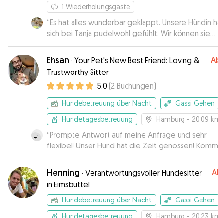
geschickt - wirklich super! ❤️
”
1
Wiederholungsgäste
“
Es hat alles wunderbar geklappt. Unsere Hündin h
sich bei Tanja pudelwohl gefühlt. Wir können sie
uneingeschränkt weiterempfehlen und buchen si
auch gerne wieder.
”
Ehsan
A
·
Your Pet's New Best Friend: Loving &
Trustworthy Sitter
5.0
(
2
Buchungen
)
Hundebetreuung über Nacht
Gassi Gehen
Hundetagesbetreuung
Hamburg
- 20.09 k
“
Prompte Antwort auf meine Anfrage und sehr
flexibel! Unser Hund hat die Zeit genossen! Kom
gerne wieder 😁
”
Henning
A
·
Verantwortungsvoller Hundesitter
in Eimsbüttel
Hundebetreuung über Nacht
Gassi Gehen
Hundetagesbetreuung
Hamburg
- 20.23 k