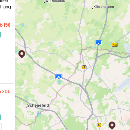
here
hlung
b
15€
b
20€