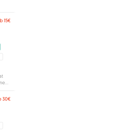
it
ne!
”
b
15€
m
at
ine
b
30€
m