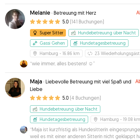
Melanie
A
·
Betreuung mit Herz
5.0
(
141
Buchungen
)
Super Sitter
Hundebetreuung über Nacht
Gassi Gehen
Hundetagesbetreuung
Hamburg
- 16.86 km
23
Wiederholungsgäst
“
wie immer, alles bestens! ☺️
”
Maja
A
·
Liebevolle Betreuung mit viel Spaß und
Liebe
5.0
(
4
Buchungen
)
Hundebetreuung über Nacht
Hundetagesbetreuung
Hamburg
- 19.08 k
“
Maja ist kurzfristig als Hundesitterin eingesprunge
weil es mit einer anderen Sitterin nicht geklappt h