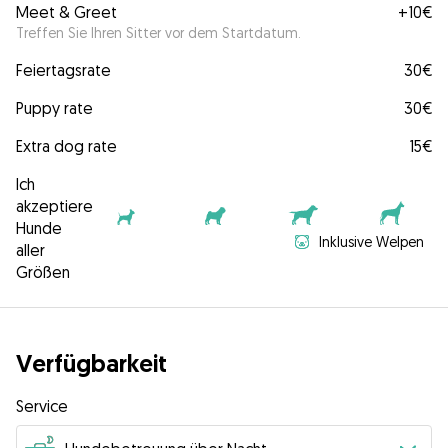
Meet & Greet
+
10€
Treffen Sie Ihren Sitter vor dem Startdatum.
Feiertagsrate
30€
Puppy rate
30€
Extra dog rate
15€
Ich
akzeptiere
Hunde
Inklusive Welpen
aller
Größen
Verfügbarkeit
Service