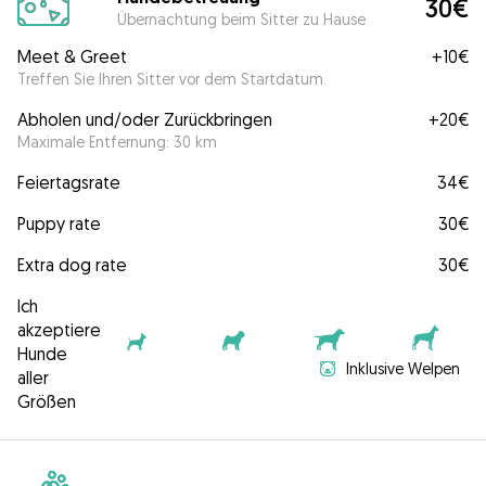
30€
Übernachtung beim Sitter zu Hause
Meet & Greet
+
10€
Treffen Sie Ihren Sitter vor dem Startdatum.
Abholen und/oder Zurückbringen
+
20€
Maximale Entfernung: 30 km
Feiertagsrate
34€
Puppy rate
30€
Extra dog rate
30€
Ich
akzeptiere
Hunde
Inklusive Welpen
aller
Größen