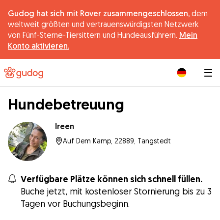
Gudog hat sich mit Rover zusammengeschlossen,
dem
weltweit größten und vertrauenswürdigsten Netzwerk
von Fünf-Sterne-Tiersittern und Hundeausführern.
Mein
Konto aktivieren.
|
Hundebetreuung
Ireen
Auf Dem Kamp, 22889, Tangstedt
Verfügbare Plätze können sich schnell füllen.
Buche jetzt, mit kostenloser Stornierung bis zu 3
Tagen vor Buchungsbeginn.