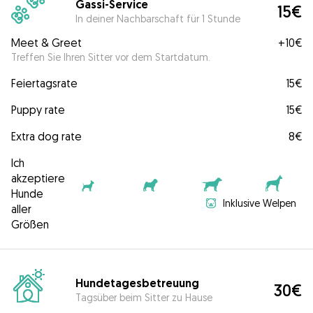
Gassi-Service
15€
In deiner Nachbarschaft für 1 Stunde
Meet & Greet
+
10€
Treffen Sie Ihren Sitter vor dem Startdatum.
Feiertagsrate
15€
Puppy rate
15€
Extra dog rate
8€
Ich
akzeptiere
Hunde
Inklusive Welpen
aller
Größen
Hundetagesbetreuung
30€
Tagsüber beim Sitter zu Hause