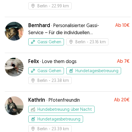
Berlin
- 22.99 km
Bernhard
Ab
10€
·
Personalisierter Gassi-
Service – Für die individuellen
Bedürfnisse Ihres Hundes
Gassi Gehen
Berlin
- 23.16 km
Felix
Ab
7€
·
Love them dogs
Gassi Gehen
Hundetagesbetreuung
Berlin
- 23.38 km
Kathrin
Ab
20€
·
Pfotenfreundin
Hundebetreuung über Nacht
Hundetagesbetreuung
Berlin
- 23.39 km