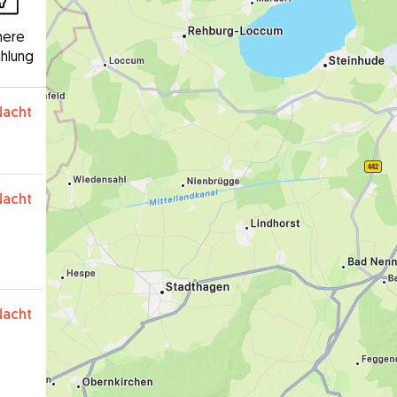
here
hlung
Nacht
Nacht
Nacht