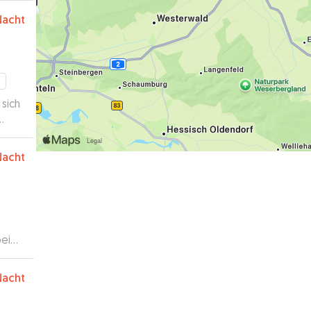
Nacht
 sich
in
Nacht
en
n
. :)
”
bei
hie
Nacht
eiten