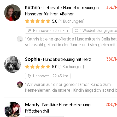
Kathrin
35€
/
·
Liebevolle Hundebetreuung in
Hannover für Ihren 4Beiner
5.0
(
4
Buchungen
)
Hannover
- 20.22 km
1
Wiederholungsgäste
“
Kathrin ist eine großartige Hundesitterin. Bella hat
sehr wohl gefühlt in der Runde und sich gleich mit
Minnie und Kiwi angefreundet. Kathrin hat täglich e
kurzes Update mit Fotos geschickt. Wir hatten die
Sophie
35€
/
·
Hundebetreuung mit Herz
ganze Zeit das Gefühl, dass Bella in besten Händ
5.0
(
2
Buchungen
)
war. Vielen Dank, liebe Kathrin! Bella hat jetzt scho
Sehnsucht nach dir und wird sicher wieder kommen
Hannover
- 22.45 km
“
Wir waren auf einer gemeinsamen Runde zum
Kennenlernen, da unsere Hündin ängstlich ist und 
Fremden länger braucht um warm zu werden. Sop
war sehr geduldig und verständnisvoll mit ihr, wir
Mandy
20€
/
·
Familiäre Hundebetreuung
werden auf jeden Fall weiter mit ihr zusammenarb
Pfötchenidyll
:)
”