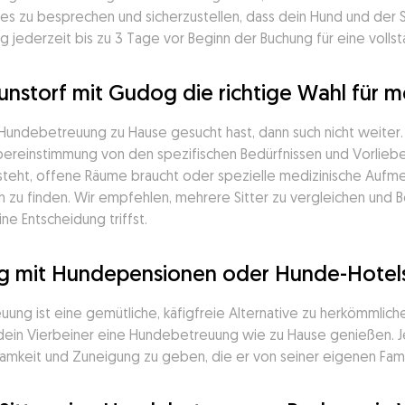
s zu besprechen und sicherzustellen, dass dein Hund und der 
 jederzeit bis zu 3 Tage vor Beginn der Buchung für eine vollst
unstorf mit Gudog die richtige Wahl für 
 Hundebetreuung zu Hause gesucht hast, dann such nicht weiter
Übereinstimmung von den spezifischen Bedürfnissen und Vorliebe
teht, offene Räume braucht oder spezielle medizinische Aufmerk
h zu finden. Wir empfehlen, mehrere Sitter zu vergleichen und
e Entscheidung triffst.
og mit Hundepensionen oder Hunde-Hotels
ng ist eine gemütliche, käfigfreie Alternative zu herkömmlich
dein Vierbeiner eine Hundebetreuung wie zu Hause genießen. Jed
amkeit und Zuneigung zu geben, die er von seiner eigenen Fami