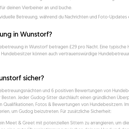
für deinen Vierbeiner an und buche.
viduelle Betreuung, während du Nachrichten und Foto-Updates e
ung in Wunstorf?
ndebetreuung in Wunstorf betragen £29 pro Nacht. Eine typisch
er Hundebesitzer können auch vertrauenswürdige Hundebetreuun
nstorf sicher?
debetreuungsnächten und 6 positiven Bewertungen von Hundebes
Besten. Jeder Gudog-Sitter durchläuft einen gründlichen Überpr
en Qualifikationen, Fotos & Bewertungen von Hundebesitzern. Im l
erien, um Gudog beizutreten. Für zusätzliche Sicherheit:
ein Meet & Greet mit potenziellen Sittern zu arrangieren, um d