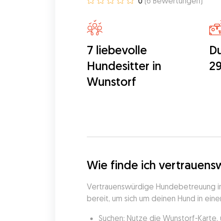
0
(
6
Bewertungen
)
7 liebevolle
Du
Hundesitter in
29
Wunstorf
Wie finde ich vertrauen
Vertrauenswürdige Hundebetreuung in 
bereit, um sich um deinen Hund in eine
Suchen: Nutze die Wunstorf-Karte,