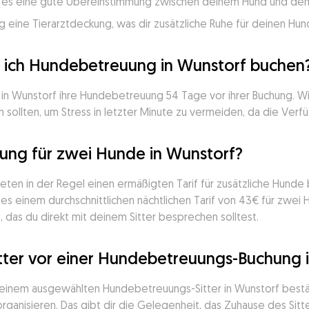
ss es eine gute Übereinstimmung zwischen deinem Hund und dem 
 eine Tierarztdeckung, was dir zusätzliche Ruhe für deinen Hund
e ich Hundebetreuung in Wunstorf buchen
in Wunstorf ihre Hundebetreuung 54 Tage vor ihrer Buchung. Wi
 sollten, um Stress in letzter Minute zu vermeiden, da die Verfü
ng für zwei Hunde in Wunstorf?
ieten in der Regel einen ermäßigten Tarif für zusätzliche Hund
s einem durchschnittlichen nächtlichen Tarif von 43€ für zwei 
, das du direkt mit deinem Sitter besprechen solltest.
tter vor einer Hundebetreuungs-Buchung i
deinem ausgewählten Hundebetreuungs-Sitter in Wunstorf bestäti
ganisieren. Das gibt dir die Gelegenheit, das Zuhause des Sitter