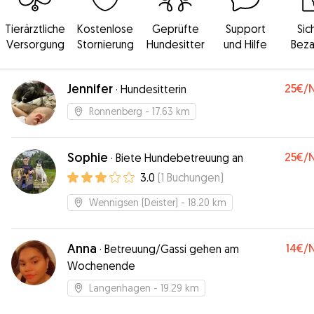
Tierärztliche
Kostenlose
Geprüfte
Support
Sic
Versorgung
Stornierung
Hundesitter
und Hilfe
Beza
Jennifer
25€
/
·
Hundesitterin
Ronnenberg
- 17.63 km
Sophie
25€
/
·
Biete Hundebetreuung an
3.0
(
1
Buchungen
)
Wennigsen (Deister)
- 18.20 km
Anna
14€
/
·
Betreuung/Gassi gehen am
Wochenende
Langenhagen
- 19.29 km