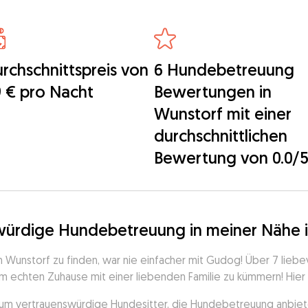
rchschnittspreis von
6 Hundebetreuung
 € pro Nacht
Bewertungen in
Wunstorf mit einer
durchschnittlichen
Bewertung von 0.0/
swürdige Hundebetreuung in meiner Nähe 
Wunstorf zu finden, war nie einfacher mit Gudog! Über 7 liebe
m echten Zuhause mit einer liebenden Familie zu kümmern! Hier is
 um vertrauenswürdige Hundesitter, die Hundebetreuung anbieten