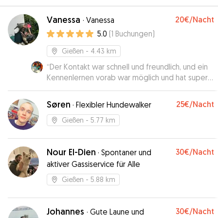
Vanessa
20€
/Nacht
·
Vanessa
5.0
(
1
Buchungen
)
Gießen
- 4.43 km
“
Der Kontakt war schnell und freundlich, und ein
Kennenlernen vorab war möglich und hat super
geklappt. Die Betreuung verlief problemlos, wir
sind echt erstaunt, wie schnell sich die Mäuse auf
Søren
25€
/Nacht
·
Flexibler Hundewalker
Vanessa eingelassen haben. Unseren Nachbarn
kam es vor, as würden sich Vanessa und die
Gießen
- 5.77 km
Hunde schon seit Jahren kennen. Wir hatten ein
sehr positives Ergebnis und buchen Vanessa
Nour El-Dien
30€
/Nacht
gerne wieder.
”
·
Spontaner und
aktiver Gassiservice für Alle
Gießen
- 5.88 km
Johannes
30€
/Nacht
·
Gute Laune und