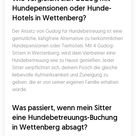
Hundepensionen oder Hunde-
Hotels in Wettenberg?
Der Ansatz von Gudog für Hundebetreuung ist eine 
gemütliche, käfigfreie Alternative zu herkömmlichen 
Hundepensionen oder Tierhotels. Mit 4 Gudog-
Sittern in Wettenberg, wird dein Vierbeiner eine 
Hundebetreuung wie zu Hause genießen. Jeder 
Sitter verpflichtet sich, deinem Pooch die gleiche 
liebevolle Aufmerksamkeit und Zuneigung zu 
geben, die er von seiner eigenen Familie erhalten 
würde.
Was passiert, wenn mein Sitter 
eine Hundebetreuungs-Buchung 
in Wettenberg absagt?