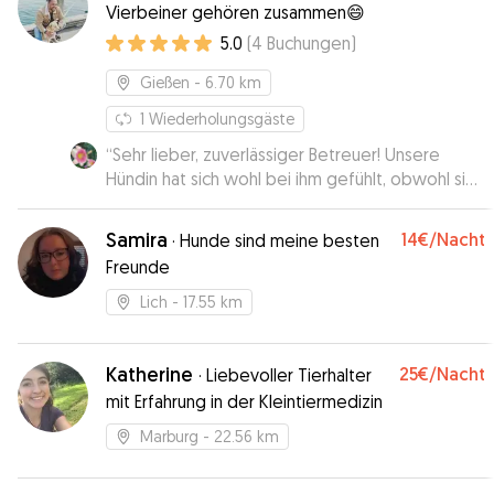
Vierbeiner gehören zusammen😄
5.0
(
4
Buchungen
)
Gießen
- 6.70 km
1
Wiederholungsgäste
“
Sehr lieber, zuverlässiger Betreuer! Unsere
Hündin hat sich wohl bei ihm gefühlt, obwohl sie
ängstlich von der Natur ist. Wir würden jederzeit
unsere Hündin Mila bei ihm lassen!
”
Samira
14€
/Nacht
·
Hunde sind meine besten
Freunde
Lich
- 17.55 km
Katherine
25€
/Nacht
·
Liebevoller Tierhalter
mit Erfahrung in der Kleintiermedizin
Marburg
- 22.56 km