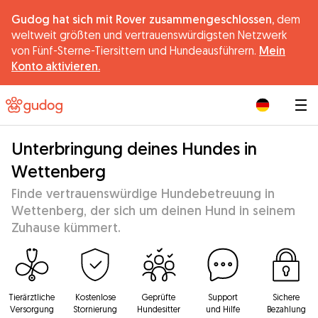
Gudog hat sich mit Rover zusammengeschlossen,
dem
weltweit größten und vertrauenswürdigsten Netzwerk
von Fünf-Sterne-Tiersittern und Hundeausführern.
Mein
Konto aktivieren.
|
Unterbringung deines Hundes in
Wettenberg
Finde vertrauenswürdige Hundebetreuung in
Wettenberg, der sich um deinen Hund in seinem
Zuhause kümmert.
Tierärztliche
Kostenlose
Geprüfte
Support
Sichere
Versorgung
Stornierung
Hundesitter
und Hilfe
Bezahlung