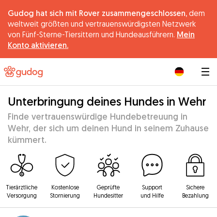
Gudog hat sich mit Rover zusammengeschlossen,
dem
weltweit größten und vertrauenswürdigsten Netzwerk
von Fünf-Sterne-Tiersittern und Hundeausführern.
Mein
Konto aktivieren.
|
Unterbringung deines Hundes in Wehr
Finde vertrauenswürdige Hundebetreuung in
Wehr, der sich um deinen Hund in seinem Zuhause
kümmert.
Tierärztliche
Kostenlose
Geprüfte
Support
Sichere
Versorgung
Stornierung
Hundesitter
und Hilfe
Bezahlung