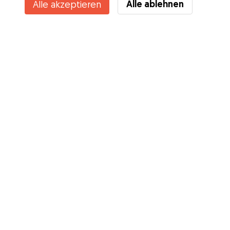
Alle ablehnen
Alle akzeptieren
Services
Wie es geht
Über Gudog
Bewertungen
Tierärztliche Abdeckung
Tipps für Hundehalter
Tipps für Hundesitter
Hundesitter werden
Blog