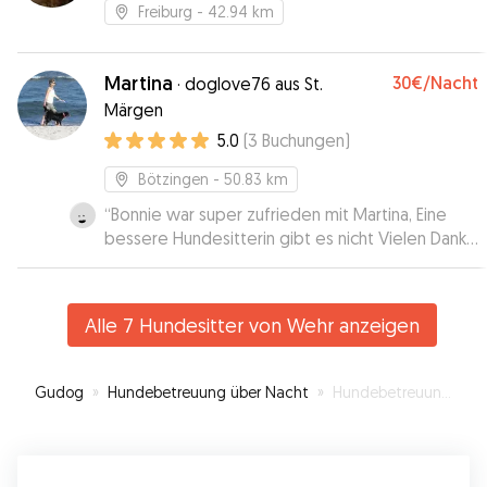
Freiburg
- 42.94 km
Martina
30€
/Nacht
·
doglove76 aus St.
Märgen
5.0
(
3
Buchungen
)
Bötzingen
- 50.83 km
“
Bonnie war super zufrieden mit Martina, Eine
bessere Hundesitterin gibt es nicht Vielen Dank
Martina, gerne wieder!!!
”
Alle 7 Hundesitter von Wehr anzeigen
Gudog
»
Hundebetreuung über Nacht
»
Hundebetreuung in Wehr