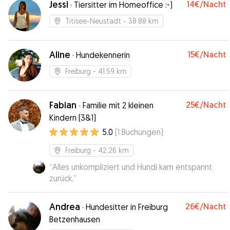
Jessi
14€
/Nacht
·
Tiersitter im Homeoffice :-)
Titisee-Neustadt
- 38.88 km
Aline
15€
/Nacht
·
Hundekennerin
Freiburg
- 41.59 km
Fabian
25€
/Nacht
·
Familie mit 2 kleinen
Kindern (3&1)
5.0
(
1
Buchungen
)
Freiburg
- 42.26 km
“
Alles unkompliziert und Hundi kam entspannt
zurück.
”
Andrea
26€
/Nacht
·
Hundesitter in Freiburg
Betzenhausen