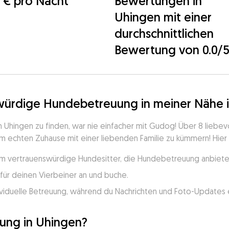
 € pro Nacht
Bewertungen in
Uhingen mit einer
durchschnittlichen
Bewertung von 0.0/
swürdige Hundebetreuung in meiner Nähe 
Uhingen zu finden, war nie einfacher mit Gudog! Über 8 liebev
m echten Zuhause mit einer liebenden Familie zu kümmern! Hier is
um vertrauenswürdige Hundesitter, die Hundebetreuung anbieten,
für deinen Vierbeiner an und buche.
viduelle Betreuung, während du Nachrichten und Foto-Updates e
ung in Uhingen?