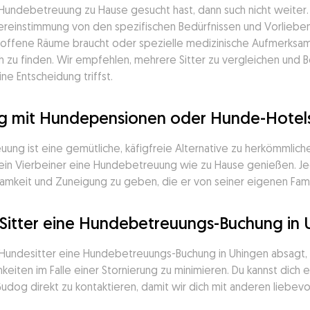
 Hundebetreuung zu Hause gesucht hast, dann such nicht weiter
Übereinstimmung von den spezifischen Bedürfnissen und Vorlieben
 offene Räume braucht oder spezielle medizinische Aufmerksamke
h zu finden. Wir empfehlen, mehrere Sitter zu vergleichen und
e Entscheidung triffst.
og mit Hundepensionen oder Hunde-Hotels
ng ist eine gemütliche, käfigfreie Alternative zu herkömmlich
ein Vierbeiner eine Hundebetreuung wie zu Hause genießen. Jede
amkeit und Zuneigung zu geben, die er von seiner eigenen Fami
 Sitter eine Hundebetreuungs-Buchung in
Hundesitter eine Hundebetreuungs-Buchung in Uhingen absagt, i
keiten im Falle einer Stornierung zu minimieren. Du kannst dich 
dog direkt zu kontaktieren, damit wir dich mit anderen liebevo