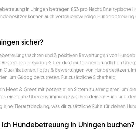
debetreuung in Uhingen betragen £33 pro Nacht. Eine typische 
Hundebesitzer können auch vertrauenswürdige Hundebetreuung in
ingen sicher?
debetreuungsnächten und 3 positiven Bewertungen von Hundebes
Besten. Jeder Gudog-Sitter durchläuft einen gründlichen Überpr
en Qualifikationen, Fotos & Bewertungen von Hundebesitzern. Im l
rien, um Gudog beizutreten. Für zusätzliche Sicherheit:
ein Meet & Greet mit potenziellen Sittern zu arrangieren, um d
ss es eine gute Übereinstimmung zwischen deinem Hund und dem 
 eine Tierarztdeckung, was dir zusätzliche Ruhe für deinen Hund
te ich Hundebetreuung in Uhingen buchen?