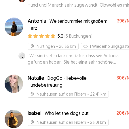
Hund und Mensch sehr zugewandt. Obwohl es mi
extrem schwer viel meinen Vierbeiner für ein paar
Tage abzugeben, wusste ich nach Vorgespräch u
Antonia
39€
/
·
Weltenbummler mit großem
Probetag, dass er dort sehr gut aufgehoben sein 
Herz
Und so war es auch. Ich war auch sehr froh über di
5.0
(
5
Buchungen
)
regelmäßigen Nachrichten und Bilder, dass mit meinem
Hundi alles OK ist. Würde ihn jederzeit wieder bei 
Nürtingen
- 20.36 km
1
Wiederholungsgäst
unterbringen!!! Vielen dank liebe Sabine für die
liebevolle Betreuung!!!!!!
“
Wir sind sehr dankbar dafür, dass wir Antonia
”
gefunden haben. Sie hat eine sehr schöne
Ausstrahlung. Sie hat uns immer schöne Bilder unserer
Hündin während ihrem Aufenthalt bei ihr zukomm
Natalie
30€
/
·
DogGo - liebevolle
lassen. Wir können Antonia herzlich Empfehlen. Monica.
Hundebetreuung
Wendlingen am Neckar
”
Neuhausen auf den Fildern
- 22.41 km
Isabel
20€
/
·
Who let the dogs out
Neuhausen auf den Fildern
- 23.01 km