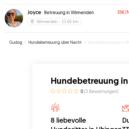
Joyce
35€
/
·
Betreuung in Winnenden
Winnenden
- 23.60 km
Gudog
»
Hundebetreuung über Nacht
»
Hundebetreuung in Uhing
Hundebetreuung in
0
(
3
Bewertungen
)
8 liebevolle
Du