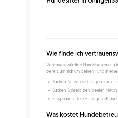
Hundesitter in Uhingen
33
Wie finde ich vertrauen
Vertrauenswürdige Hundebetreuung in 
bereit, um sich um deinen Hund in eine
Suchen: Nutze die Uhingen-Karte, 
Buchen: Schreib den idealen Match 
Entspannen: Dein Hund genießt indi
Was kostet Hundebetreu