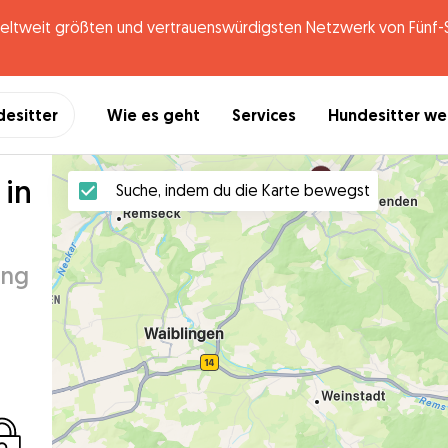
tweit größten und vertrauenswürdigsten Netzwerk von Fünf-St
desitter
Wie es geht
Services
Hundesitter w
 in
Suche, indem du die Karte bewegst
ung