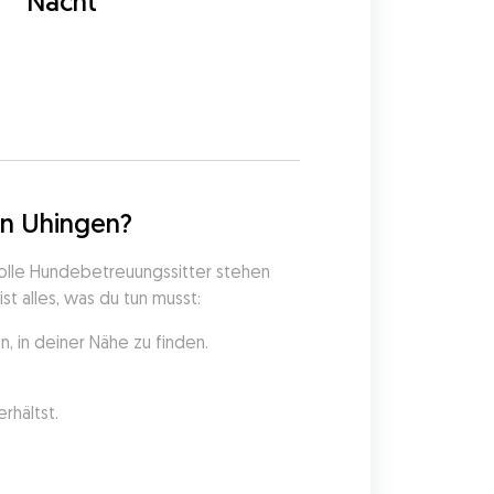
Nacht
5
in Uhingen?
olle Hundebetreuungssitter stehen 
t alles, was du tun musst:
 in deiner Nähe zu finden.
rhältst.