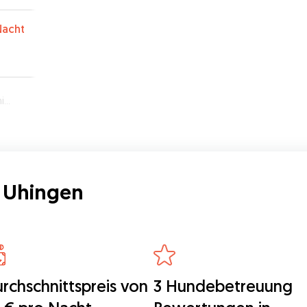
Nacht
en
 Uhingen
rchschnittspreis von
3 Hundebetreuung