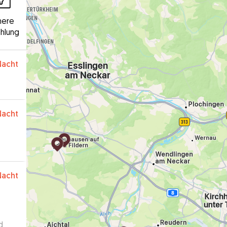
here
hlung
Nacht
Nacht
Nacht
d