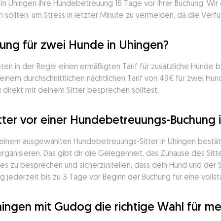
in Uhingen ihre Hundebetreuung 16 Tage vor ihrer Buchung. Wir 
 sollten, um Stress in letzter Minute zu vermeiden, da die Verfü
ng für zwei Hunde in Uhingen?
eten in der Regel einen ermäßigten Tarif für zusätzliche Hunde
inem durchschnittlichen nächtlichen Tarif von 49€ für zwei Hund
u direkt mit deinem Sitter besprechen solltest.
tter vor einer Hundebetreuungs-Buchung i
deinem ausgewählten Hundebetreuungs-Sitter in Uhingen bestätig
ganisieren. Das gibt dir die Gelegenheit, das Zuhause des Sitter
s zu besprechen und sicherzustellen, dass dein Hund und der 
 jederzeit bis zu 3 Tage vor Beginn der Buchung für eine vollst
hingen mit Gudog die richtige Wahl für m