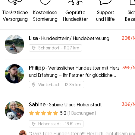
Tierärztliche
Kostenlose
Geprüfte
Support
Sic
Versorgung
Stornierung
Hundesitter
und Hilfe
Beza
Lisa
20€
/
·
Hundesitterin/ Hundebetreuung
Schorndorf
- 11.27 km
Philipp
39€
/
·
Verlässlicher Hundesitter mit Herz
und Erfahrung – Ihr Partner für glückliche
Haustiere
Winterbach
- 12.85 km
Sabine
30€
/
·
Sabine U aus Hohenstadt
5.0
(
1
Buchungen
)
Hohenstadt
- 18.61 km
“
Ganz tolle Hundesitterin!!!! Herzlich, einfühlsam un