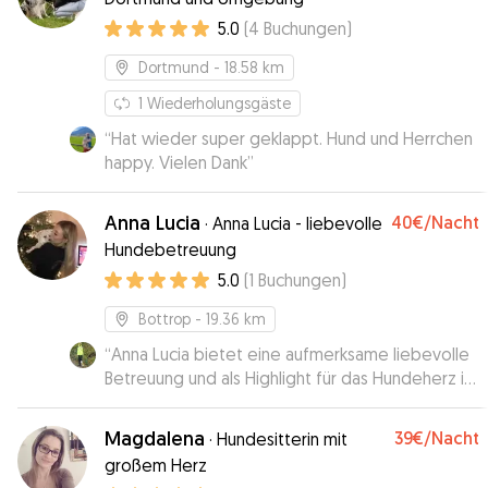
Reise keine Sekunde Sorgen machen müssen.
5.0
(
4
Buchungen
)
Ihre entspannte und sichere Art färbt auf die
Hunde und auf die Besitzer ab :) vielen Dank und
Dortmund
- 18.58 km
bis zum nächsten Mal!
”
1
Wiederholungsgäste
“
Hat wieder super geklappt. Hund und Herrchen
happy. Vielen Dank
”
Anna Lucia
40€
/Nacht
·
Anna Lucia - liebevolle
Hundebetreuung
5.0
(
1
Buchungen
)
Bottrop
- 19.36 km
“
Anna Lucia bietet eine aufmerksame liebevolle
Betreuung und als Highlight für das Hundeherz ist
ein Garten vorhanden.
”
Magdalena
39€
/Nacht
·
Hundesitterin mit
großem Herz