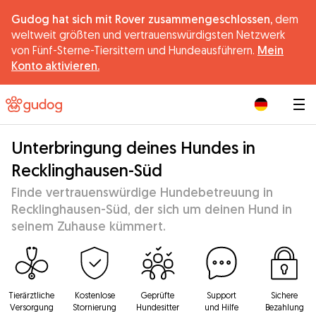
Gudog hat sich mit Rover zusammengeschlossen,
dem
weltweit größten und vertrauenswürdigsten Netzwerk
von Fünf-Sterne-Tiersittern und Hundeausführern.
Mein
Konto aktivieren.
|
Unterbringung deines Hundes in
Recklinghausen-Süd
Finde vertrauenswürdige Hundebetreuung in
Recklinghausen-Süd, der sich um deinen Hund in
seinem Zuhause kümmert.
Tierärztliche
Kostenlose
Geprüfte
Support
Sichere
Versorgung
Stornierung
Hundesitter
und Hilfe
Bezahlung