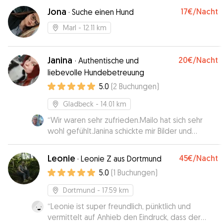
Jona
17€
/Nacht
·
Suche einen Hund
Marl
- 12.11 km
Janina
20€
/Nacht
·
Authentische und
liebevolle Hundebetreuung
5.0
(
2
Buchungen
)
Gladbeck
- 14.01 km
“
Wir waren sehr zufrieden.Mailo hat sich sehr
wohl gefühlt.Janina schickte mir Bilder und
Informationen wie es ihm ging.Immer wieder
gerne bei ihr.
”
Leonie
45€
/Nacht
·
Leonie Z aus Dortmund
5.0
(
1
Buchungen
)
Dortmund
- 17.59 km
“
Leonie ist super freundlich, pünktlich und
vermittelt auf Anhieb den Eindruck, dass der