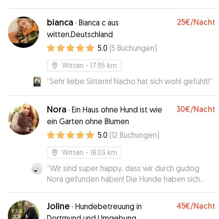
Vierbeiner bei ihr in guten und erfahrenen
Händen ist. Benji hat die Zeit sehr genossen. Ich
bianca
25€
/Nacht
·
Bianca c aus
würde ihn jederzeit wieder bei Leonie
witten,Deutschland
abgeben.
”
5.0
(
5
Buchungen
)
Witten
- 17.95 km
“
Sehr liebe Sitterin! Nacho hat sich wohl gefühlt!
”
Nora
30€
/Nacht
·
Ein Haus ohne Hund ist wie
ein Garten ohne Blumen
5.0
(
12
Buchungen
)
Witten
- 18.03 km
“
Wir sind super happy, dass wir durch gudog
Nora gefunden haben! Die Hunde haben sich
direkt gefreut und sich vertraut verhalten. Wir
haben immer wieder Rückmeldung und süße
Joline
45€
/Nacht
·
Hundebetreuung in
Fotos erhalten und haben uns während unserer
Dortmund und Umgebung