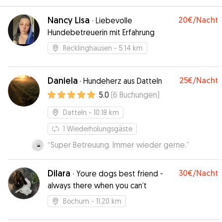
Nancy Lisa
20€
/Nacht
·
Liebevolle
Hundebetreuerin mit Erfahrung
Recklinghausen
- 5.14 km
Daniela
25€
/Nacht
·
Hundeherz aus Datteln
5.0
(
6
Buchungen
)
Datteln
- 10.18 km
1
Wiederholungsgäste
“
Super Betreuung. Immer wieder gerne.
”
Dilara
30€
/Nacht
·
Youre dogs best friend -
always there when you can’t
Bochum
- 11.20 km