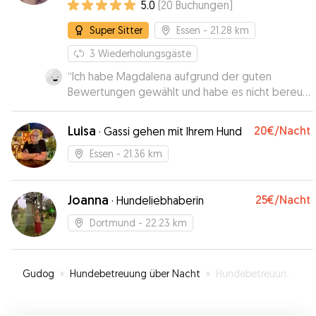
5.0
(
20
Buchungen
)
Super Sitter
Essen
- 21.28 km
3
Wiederholungsgäste
“
Ich habe Magdalena aufgrund der guten
Bewertungen gewählt und habe es nicht bereut.
Es war eine "Kennenlern- Übernachtung. Meiner
Kleinen ging es bei ihr sehr gut. So kann ich bei
Luisa
20€
/Nacht
·
Gassi gehen mit Ihrem Hund
Bedarf meine Fellnase ohne Sorgen bei
Magdalena abgeben. Vielen Dank.
”
Essen
- 21.36 km
Joanna
25€
/Nacht
·
Hundeliebhaberin
Dortmund
- 22.23 km
Gudog
»
Hundebetreuung über Nacht
»
Hundebetreuung in Recklinghausen-Süd