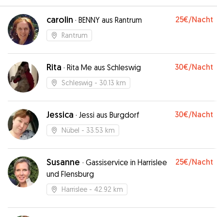
carolin
25€
/Nacht
·
BENNY aus Rantrum
Rantrum
Rita
30€
/Nacht
·
Rita Me aus Schleswig
Schleswig
- 30.13 km
Jessica
30€
/Nacht
·
Jessi aus Burgdorf
Nübel
- 33.53 km
Susanne
25€
/Nacht
·
Gassiservice in Harrislee
und Flensburg
Harrislee
- 42.92 km