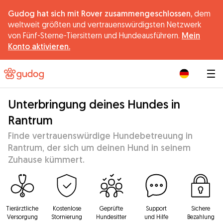
Gudog hat sich mit Rover zusammengeschlossen,
dem
weltweit größten und vertrauenswürdigsten Netzwerk
von Fünf-Sterne-Tiersittern und Hundeausführern.
Mein
Konto aktivieren.
|
Unterbringung deines Hundes in
Rantrum
Finde vertrauenswürdige Hundebetreuung in
Rantrum, der sich um deinen Hund in seinem
Zuhause kümmert.
Tierärztliche
Kostenlose
Geprüfte
Support
Sichere
Versorgung
Stornierung
Hundesitter
und Hilfe
Bezahlung