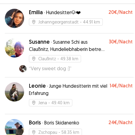
Emilia
20€
/Nacht
·
Hundesitter🐶❤️
Johanngeorgenstadt
- 44.91 km
Susanne
30€
/Nacht
·
Susanne Schi aus
Claußnitz, Hundeliebhaberin betreut
gern deinen Hund
Claußnitz
- 49.38 km
“
Very sweet dog :)
”
Leonie
14€
/Nacht
·
Junge Hundesitterin mit viel
Erfahrung
Jena
- 49.40 km
Boris
24€
/Nacht
·
Boris Skidanenko
Zschopau
- 58.35 km