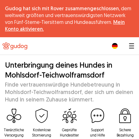
Gudog hat sich mit Rover zusammengeschlossen,
dem
weltweit größten und vertrauenswürdigsten Netzwerk
von Fünf-Sterne-Tiersittern und Hundeausführern.
Mein
Konto aktivieren.
|
Unterbringung deines Hundes in
Mohlsdorf-Teichwolframsdorf
Finde vertrauenswürdige Hundebetreuung in
Mohlsdorf-Teichwolframsdorf, der sich um deinen
Hund in seinem Zuhause kümmert.
Tierärztliche
Kostenlose
Geprüfte
Support
Sichere
Versorgung
Stornierung
Hundesitter
und Hilfe
Bezahlung