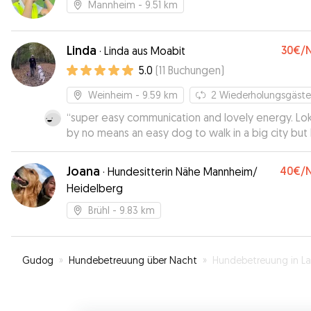
Mannheim
- 9.51 km
Linda
30€
/
·
Linda aus Moabit
5.0
(
11
Buchungen
)
Weinheim
- 9.59 km
2
Wiederholungsgäste
“
super easy communication and lovely energy. Loki
by no means an easy dog to walk in a big city but 
topped all our expectations.
”
Joana
40€
/
·
Hundesitterin Nähe Mannheim/
Heidelberg
Brühl
- 9.83 km
Gudog
»
Hundebetreuung über Nacht
»
Hundebetreuung in Ladenbu