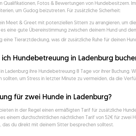
en Qualifikationen, Fotos & Bewertungen von Hundebesitzern. Im l
iterien, um Gudog beizutreten. Für zusätzliche Sicherheit:
ein Meet & Greet mit potenziellen Sittern zu arrangieren, um d
ss es eine gute Übereinstimmung zwischen deinem Hund und dem 
 eine Tierarztdeckung, was dir zusätzliche Ruhe für deinen Hund
te ich Hundebetreuung in Ladenburg buche
in Ladenburg ihre Hundebetreuung 8 Tage vor ihrer Buchung. Wi
 sollten, um Stress in letzter Minute zu vermeiden, da die Verfü
ung für zwei Hunde in Ladenburg?
bieten in der Regel einen ermäßigten Tarif für zusätzliche Hu
s einem durchschnittlichen nächtlichen Tarif von 52€ für zwei H
, das du direkt mit deinem Sitter besprechen solltest.