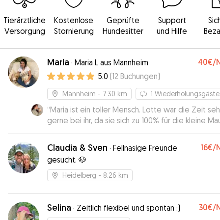
Tierärztliche
Kostenlose
Geprüfte
Support
Sic
Versorgung
Stornierung
Hundesitter
und Hilfe
Beza
Maria
40€
/
·
Maria L aus Mannheim
5.0
(
12
Buchungen
)
Mannheim
- 7.30 km
1
Wiederholungsgäste
“
Maria ist ein toller Mensch. Lotte war die Zeit seh
gerne bei ihr, da sie sich zu 100% für die kleine Ma
war. Sie hat es sehr gut gemacht und wir freuen u
auf das nächste mal 🙃 So eine tolle Seele
”
Claudia & Sven
16€
/
·
Fellnasige Freunde
gesucht. 🐶
Heidelberg
- 8.26 km
Selina
30€
/
·
Zeitlich flexibel und spontan :)