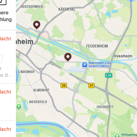
here
hlung
Nacht
r
us da
ns
Nacht
Nacht