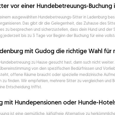
tter vor einer Hundebetreuungs-Buchung i
deinem ausgewählten Hundebetreuungs-Sitter in Ladenburg bestät
ganisieren. Das gibt dir die Gelegenheit, das Zuhause des Sitter
s zu besprechen und sicherzustellen, dass dein Hund und der 
 jederzeit bis zu 3 Tage vor Beginn der Buchung für eine vollst
adenburg mit Gudog die richtige Wahl für
 Hundebetreuung zu Hause gesucht hast, dann such nicht weiter
e Übereinstimmung von den spezifischen Bedürfnissen und Vorlieb
teht, offene Räume braucht oder spezielle medizinische Aufmerk
h zu finden. Wir empfehlen, mehrere Sitter zu vergleichen und
e Entscheidung triffst.
og mit Hundepensionen oder Hunde-Hotel
ng ist eine gemütliche, käfigfreie Alternative zu herkömmlich