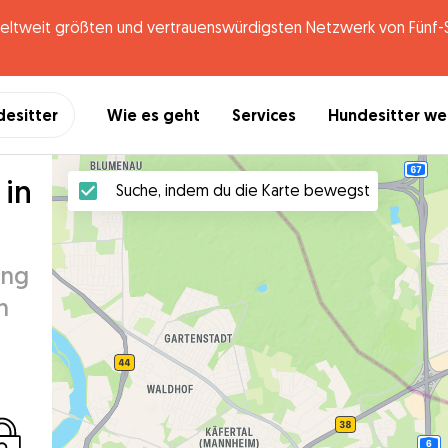
tweit größten und vertrauenswürdigsten Netzwerk von Fünf-St
desitter
Wie es geht
Services
Hundesitter w
 in
Suche, indem du die Karte bewegst
ung
n