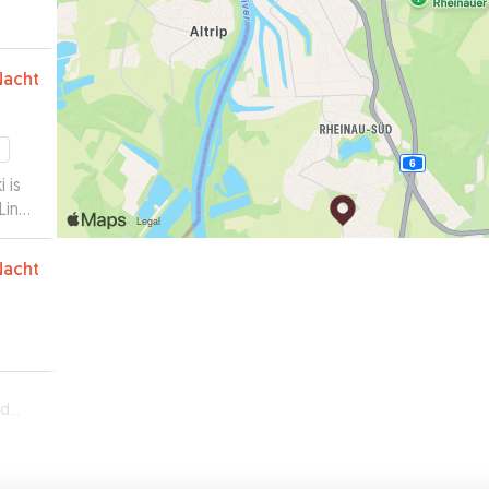
Nacht
 is
Linda
Nacht
rg