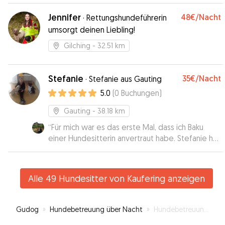
Kennenlernen, waren spazieren und bei den
zweien zu Hause. Man merkt sofort die Erfahrung
Jennifer
48€
/Nacht
·
Rettungshundeführerin
und Leidenschaft fuer Hunde. Emmi hat sich auch
umsorgt deinen Liebling!
sofort sichtbar wohlgefuehlt. Die Kommunikation
war immer sehr nett und schnell, wir haben Emmi
Gilching
- 32.51 km
in besten Händen gewusst und zwischendurch
tolle Bilder bekommen. Einfach top. Immer
wieder!!! Danke!!!
Stefanie
”
35€
/Nacht
·
Stefanie aus Gauting
5.0
(
0
Buchungen
)
Gauting
- 38.18 km
“
Für mich war es das erste Mal, dass ich Baku
einer Hundesitterin anvertraut habe. Stefanie hat
es wirklich ganz toll gemacht. Sie hat schon sehr
viel Erfahrung mit Hunden und hat mir viele Fotos
und sogar ein Video geschickt. So konnte ich
Alle 49 Hundesitter von Kaufering anzeigen
sehen, dass es Baku wirklich gut geht und dass er
viel Spaß bei Ihr hat. Ich würde Stefanie jederzeit
wieder buchen.
”
Gudog
»
Hundebetreuung über Nacht
»
Hundebetreuung in Kaufering