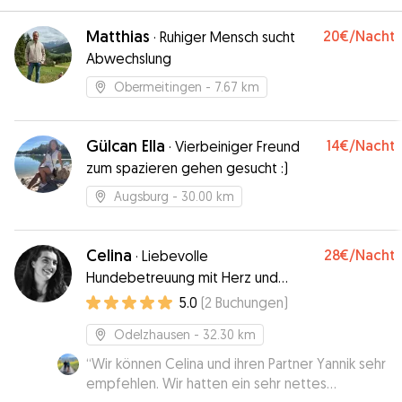
Matthias
20€
/Nacht
·
Ruhiger Mensch sucht
Abwechslung
Obermeitingen
- 7.67 km
Gülcan Ella
14€
/Nacht
·
Vierbeiniger Freund
zum spazieren gehen gesucht :)
Augsburg
- 30.00 km
Celina
28€
/Nacht
·
Liebevolle
Hundebetreuung mit Herz und
Erfahrung❤️🐾
5.0
(
2
Buchungen
)
Odelzhausen
- 32.30 km
“
Wir können Celina und ihren Partner Yannik sehr
empfehlen. Wir hatten ein sehr nettes