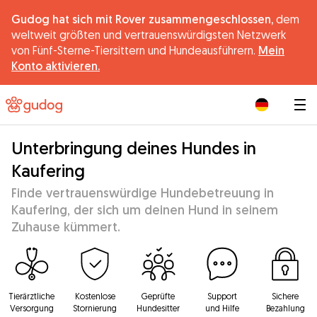
Gudog hat sich mit Rover zusammengeschlossen,
dem
weltweit größten und vertrauenswürdigsten Netzwerk
von Fünf-Sterne-Tiersittern und Hundeausführern.
Mein
Konto aktivieren.
|
Unterbringung deines Hundes in
Kaufering
Finde vertrauenswürdige Hundebetreuung in
Kaufering, der sich um deinen Hund in seinem
Zuhause kümmert.
Tierärztliche
Kostenlose
Geprüfte
Support
Sichere
Versorgung
Stornierung
Hundesitter
und Hilfe
Bezahlung