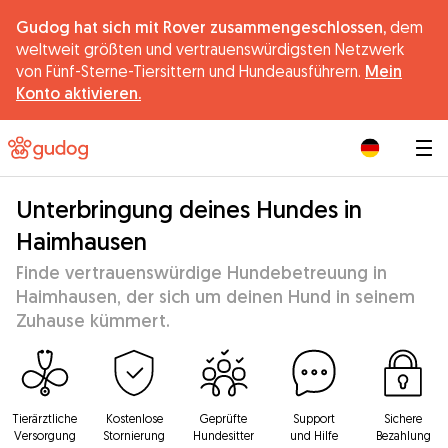
Gudog hat sich mit Rover zusammengeschlossen,
dem
weltweit größten und vertrauenswürdigsten Netzwerk
von Fünf-Sterne-Tiersittern und Hundeausführern.
Mein
Konto aktivieren.
|
Unterbringung deines Hundes in
Haimhausen
Finde vertrauenswürdige Hundebetreuung in
Haimhausen, der sich um deinen Hund in seinem
Zuhause kümmert.
Tierärztliche
Kostenlose
Geprüfte
Support
Sichere
Versorgung
Stornierung
Hundesitter
und Hilfe
Bezahlung