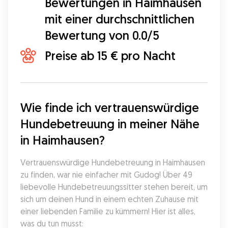
Bewertungen in Haimhausen
mit einer durchschnittlichen
Bewertung von 0.0/5
Preise ab 15 € pro Nacht
Wie finde ich vertrauenswürdige 
Hundebetreuung in meiner Nähe 
in Haimhausen?
Vertrauenswürdige Hundebetreuung in Haimhausen 
zu finden, war nie einfacher mit Gudog! Über 49 
liebevolle Hundebetreuungssitter stehen bereit, um 
sich um deinen Hund in einem echten Zuhause mit 
einer liebenden Familie zu kümmern! Hier ist alles, 
was du tun musst: