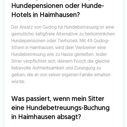
Hundepensionen oder Hunde-
Hotels in Haimhausen?
Der Ansatz von Gudog für Hundebetreuung ist eine 
gemütliche, käfigfreie Alternative zu herkömmlichen 
Hundepensionen oder Tierhotels. Mit 49 Gudog-
Sittern in Haimhausen, wird dein Vierbeiner eine 
Hundebetreuung wie zu Hause genießen. Jeder 
Sitter verpflichtet sich, deinem Pooch die gleiche 
liebevolle Aufmerksamkeit und Zuneigung zu 
geben, die er von seiner eigenen Familie erhalten 
würde.
Was passiert, wenn mein Sitter 
eine Hundebetreuungs-Buchung 
in Haimhausen absagt?