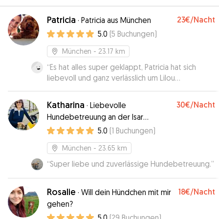
Patricia
23€
/Nacht
·
Patricia aus München
5.0
(
5
Buchungen
)
München
- 23.17 km
“
Es hat alles super geklappt, Patricia hat sich
liebevoll und ganz verlässlich um Lilou
gekümmert und mich mit Updates & Fotos
versorgt. Alles bestens ✨
”
Katharina
30€
/Nacht
·
Liebevolle
Hundebetreuung an der Isar
(Zoonähe)
5.0
(
1
Buchungen
)
München
- 23.65 km
“
Super liebe und zuverlässige Hundebetreuung.
”
Rosalie
18€
/Nacht
·
Will dein Hündchen mit mir
gehen?
5.0
(
29
Buchungen
)