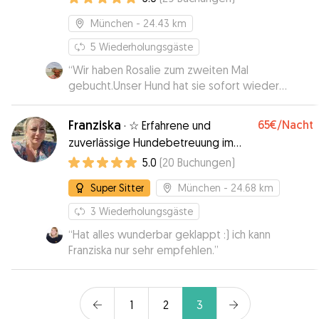
München
- 24.43 km
5
Wiederholungsgäste
“
Wir haben Rosalie zum zweiten Mal
gebucht.Unser Hund hat sie sofort wieder
erkannt und sich gleich den Bauch kraulen lassen.
Wenn das kein Vertrauensbeweis ist?! Es war
Franziska
65€
/Nacht
·
☆ Erfahrene und
alles perfekt. Vielen Dank und jederzeit immer
zuverlässige Hundebetreuung im
wieder.
”
Münchner Süden ☆
5.0
(
20
Buchungen
)
Super Sitter
München
- 24.68 km
3
Wiederholungsgäste
“
Hat alles wunderbar geklappt :) ich kann
Franziska nur sehr empfehlen.
”
1
2
3