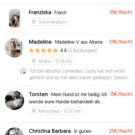
Franziska
35€
/Nacht
·
Franzi
Gummersbach
Madeline
25€
/Nacht
·
Madeline V. aus Altena
4.6
(
3
Buchungen
)
Altena
- 31.26 km
“
Ich bin absolut zufrieden. Lucky hat sich wohl
gefühlt und es hat alles super geklappt. Vielen
Dank. 😀
”
Torsten
15€
/Nacht
·
Mein Hund ist mir heilig, Ich
werde eure Hunde behandeln als
wären es meine.
Remscheid
- 32.07 km
Christina Barbara
25€
/Nacht
·
In guten