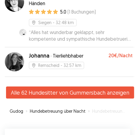
Händen
5.0
(
1
Buchungen
)
Siegen
- 32.48 km
“
Alles hat wunderbar geklappt, sehr
kompetente und sympathische Hundebetruerin.
Wir sind dankbar für die tolle Erfahrung.
”
Johanna
20€
/Nacht
·
Tierliehbhaber
Remscheid
- 32.57 km
Alle 62 Hundesitter von Gummersbach anzeigen
Gudog
»
Hundebetreuung über Nacht
»
Hundebetreuung in Gummersbach