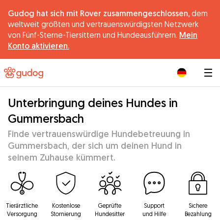
Gudog hat sich mit Rover zusammengeschlossen,
dem
weltweit größten und vertrauenswürdigsten Netzwerk
von Fünf-Sterne-Tiersittern und Hundeausführern.
Mein
Konto aktivieren.
|
Unterbringung deines Hundes in
Gummersbach
Finde vertrauenswürdige Hundebetreuung in
Gummersbach, der sich um deinen Hund in
seinem Zuhause kümmert.
Tierärztliche
Kostenlose
Geprüfte
Support
Sichere
Versorgung
Stornierung
Hundesitter
und Hilfe
Bezahlung