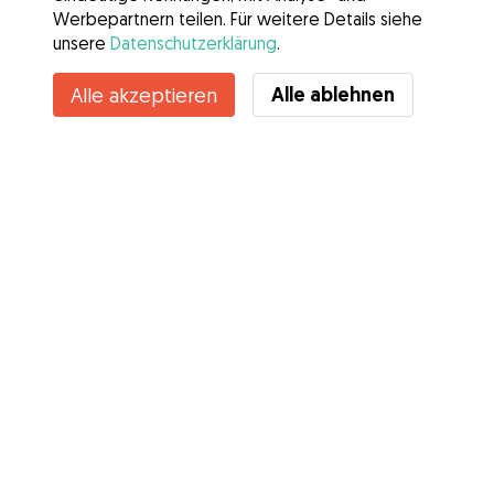
Werbepartnern teilen. Für weitere Details siehe
unsere
Datenschutzerklärung
.
Alle ablehnen
Alle akzeptieren
Services
Wie es geht
Über Gudog
Bewertungen
Tierärztliche Abdeckung
Tipps für Hundehalter
Tipps für Hundesitter