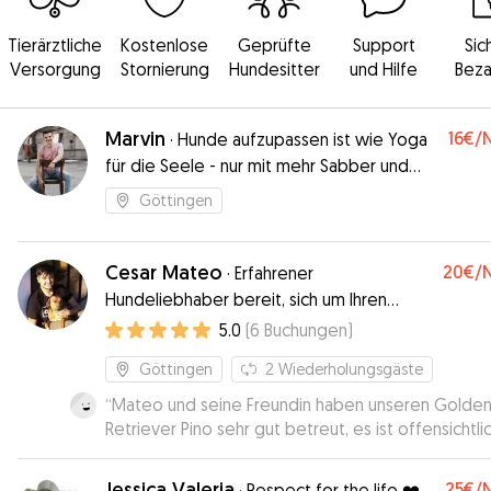
Tierärztliche
Kostenlose
Geprüfte
Support
Sic
Versorgung
Stornierung
Hundesitter
und Hilfe
Beza
Marvin
16€
/
·
Hunde aufzupassen ist wie Yoga
für die Seele - nur mit mehr Sabber und
Ballwerfen.
Göttingen
Cesar Mateo
20€
/
·
Erfahrener
Hundeliebhaber bereit, sich um Ihren
pelzigen Freund zu kümmern!
5.0
(
6
Buchungen
)
Göttingen
2
Wiederholungsgäste
“
Mateo und seine Freundin haben unseren Golde
Retriever Pino sehr gut betreut, es ist offensichtlic
dass sie Hunde gerne haben und gut mit ihnen
umgehen können. Ich habe gemerkt, dass auch Pi
Jessica Valeria
25€
/
·
Respect for the life ❤️