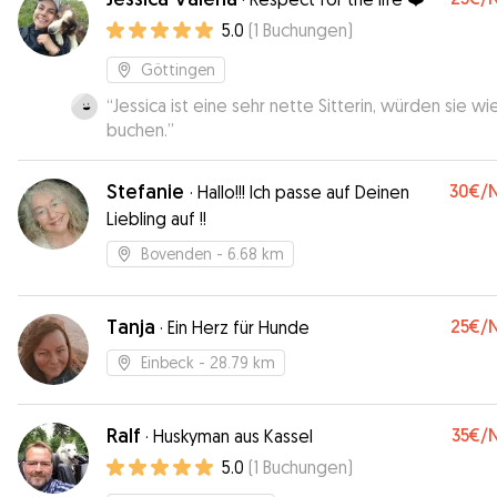
beide sehr gerne hat. Ich kann Mateo auf jeden Fal
5.0
(
1
Buchungen
)
weiter empfehlen!
”
Göttingen
“
Jessica ist eine sehr nette Sitterin, würden sie w
buchen.
”
Stefanie
30€
/
·
Hallo!!! Ich passe auf Deinen
Liebling auf !!
Bovenden
- 6.68 km
Tanja
25€
/
·
Ein Herz für Hunde
Einbeck
- 28.79 km
Ralf
35€
/
·
Huskyman aus Kassel
5.0
(
1
Buchungen
)