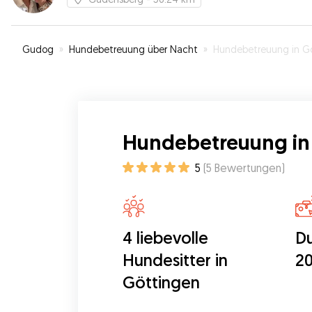
Gudog
»
Hundebetreuung über Nacht
»
Hundebetreuung in Götting
Hundebetreuung in
5
(
5
Bewertungen
)
4 liebevolle
Du
Hundesitter in
20
Göttingen