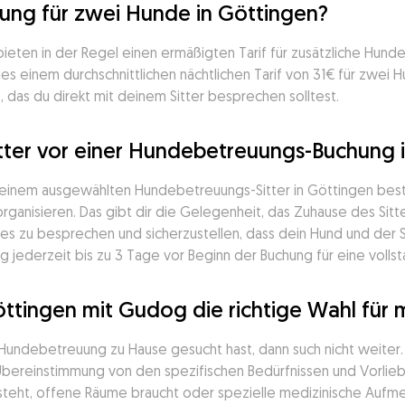
ng für zwei Hunde in Göttingen?
bieten in der Regel einen ermäßigten Tarif für zusätzliche Hun
s einem durchschnittlichen nächtlichen Tarif von 31€ für zwei H
, das du direkt mit deinem Sitter besprechen solltest.
tter vor einer Hundebetreuungs-Buchung i
deinem ausgewählten Hundebetreuungs-Sitter in Göttingen bestät
ganisieren. Das gibt dir die Gelegenheit, das Zuhause des Sitter
s zu besprechen und sicherzustellen, dass dein Hund und der 
 jederzeit bis zu 3 Tage vor Beginn der Buchung für eine vollst
öttingen mit Gudog die richtige Wahl für
 Hundebetreuung zu Hause gesucht hast, dann such nicht weite
e Übereinstimmung von den spezifischen Bedürfnissen und Vorlieb
teht, offene Räume braucht oder spezielle medizinische Aufmerk