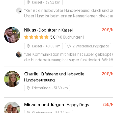
Kassel
- 39.52 km
“
Ralf ist ein liebevoller Hunde-Freund, durch und d
Unser Hund ist beim ersten Kennenlernen direkt au
zugegangen und hat nach 5 Metern an Ralfs Leine 
mehr zurückgeguckt. Darüber hinaus ist Ralf total n
Niklas
20€
/
·
Dog sitter in Kassel
unkompliziert und zuverlässig. Ihm würde ich unse
5.0
(
48
Buchungen
)
Hund jederzeit wieder anvertrauen. Sehr zu
empfehlen!
”
Kassel
- 40.08 km
2
Wiederholungsgäste
“
Die Kommunikation mit Niklas hat super geklappt
die Hundebetreuung hat super funktioniert. Wir k
Niklas nur weiter empfehlen!
”
Charlie
20€
/
·
Erfahrene und liebevolle
Hundebetreuung
Edermünde
- 51.39 km
Micaela und Jürgen
25€
/
·
Happy Dogs
Gudensberg
- 56.24 km