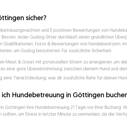
ttingen sicher?
debetreuungsnächten und 5 positiven Bewertungen von Hundebesi
Besten. Jeder Gudog-Sitter durchläuft einen gründlichen Überpr
en Qualifikationen, Fotos & Bewertungen von Hundebesitzern. Im l
terien, um Gudog beizutreten. Für zusätzliche Sicherheit:
ein Meet & Greet mit potenziellen Sittern zu arrangieren, um d
ss es eine gute Übereinstimmung zwischen deinem Hund und dem 
 eine Tierarztdeckung, was dir zusätzliche Ruhe für deinen Hund
e ich Hundebetreuung in Göttingen buche
in Göttingen ihre Hundebetreuung 21 Tage vor ihrer Buchung. Wi
 sollten, um Stress in letzter Minute zu vermeiden, da die Verfü