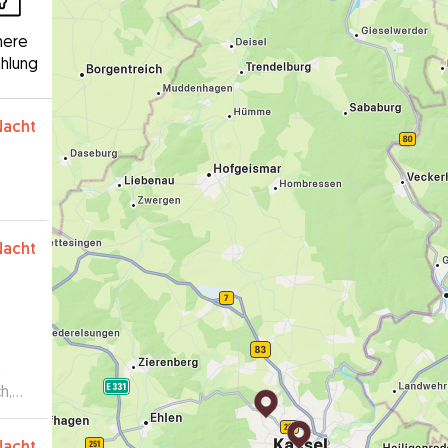
here
hlung
Nacht
Nacht
n
h,
no
Nacht