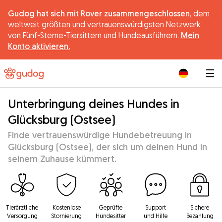
Gudog hat sich mit Rover zusammengeschlossen,
dem
weltweit größten und vertrauenswürdigsten Netzwerk
von Fünf-Sterne-Tiersittern und Hundeausführern.
Mein
Konto aktivieren.
|
Unterbringung deines Hundes in
Glücksburg (Ostsee)
Finde vertrauenswürdige Hundebetreuung in
Glücksburg (Ostsee), der sich um deinen Hund in
seinem Zuhause kümmert.
Tierärztliche
Kostenlose
Geprüfte
Support
Sichere
Versorgung
Stornierung
Hundesitter
und Hilfe
Bezahlung