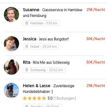
Susanne
25€
/Nacht
·
Gassiservice in Harrislee
und Flensburg
Harrislee
- 11.51 km
Jessica
30€
/Nacht
·
Jessi aus Burgdorf
Nübel
- 29.24 km
Rita
30€
/Nacht
·
Rita Me aus Schleswig
Schleswig
- 33.62 km
Helen & Lasse
25€
/Nacht
·
Zuverlässige
Hundeliebhaber :)
5.0
(
1
Buchungen
)
Thumby
- 39.31 km