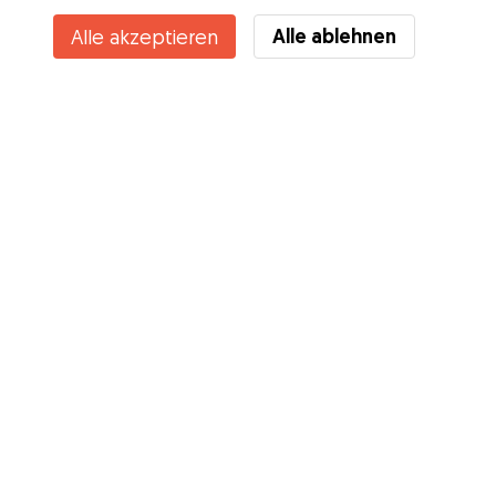
Alle ablehnen
Alle akzeptieren
Services
Wie es geht
Über Gudog
Bewertungen
Tierärztliche Abdeckung
Tipps für Hundehalter
Tipps für Hundesitter
Hundesitter werden
Blog