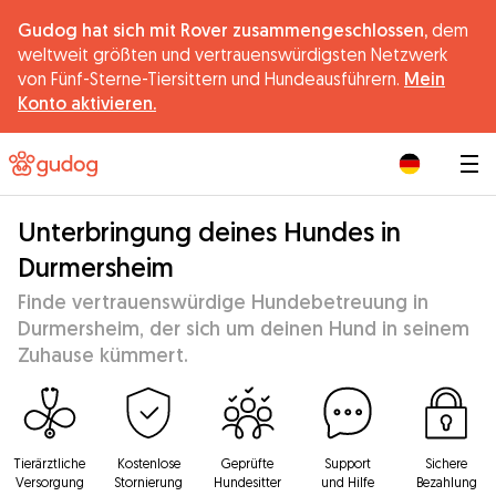
Gudog hat sich mit Rover zusammengeschlossen,
dem
weltweit größten und vertrauenswürdigsten Netzwerk
von Fünf-Sterne-Tiersittern und Hundeausführern.
Mein
Konto aktivieren.
|
Unterbringung deines Hundes in
Durmersheim
Finde vertrauenswürdige Hundebetreuung in
Durmersheim, der sich um deinen Hund in seinem
Zuhause kümmert.
Tierärztliche
Kostenlose
Geprüfte
Support
Sichere
Versorgung
Stornierung
Hundesitter
und Hilfe
Bezahlung