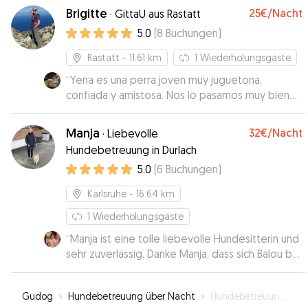
Brigitte
25€
/Nacht
·
GittaU aus Rastatt
5.0
(
8
Buchungen
)
Rastatt
- 11.61 km
1
Wiederholungsgäste
“
Yena es una perra joven muy juguetona,
confiada y amistosa. Nos lo pasamos muy bien
con ella. Oslendy es puntual y fiable. Gracias!
”
Manja
32€
/Nacht
·
Liebevolle
Hundebetreuung in Durlach
5.0
(
6
Buchungen
)
Karlsruhe
- 16.64 km
1
Wiederholungsgäste
“
Manja ist eine tolle liebevolle Hundesitterin und
sehr zuverlässig. Danke Manja, dass sich Balou bei
dir wohl fühlen darf. :)
”
Gudog
»
Hundebetreuung über Nacht
»
Hundebetreuung in Durmersheim