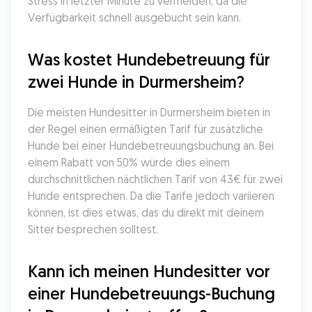
Stress in letzter Minute zu vermeiden, da die 
Verfügbarkeit schnell ausgebucht sein kann.
Was kostet Hundebetreuung für 
zwei Hunde in Durmersheim?
Die meisten Hundesitter in Durmersheim bieten in 
der Regel einen ermäßigten Tarif für zusätzliche 
Hunde bei einer Hundebetreuungsbuchung an. Bei 
einem Rabatt von 50% würde dies einem 
durchschnittlichen nächtlichen Tarif von 43€ für zwei 
Hunde entsprechen. Da die Tarife jedoch variieren 
können, ist dies etwas, das du direkt mit deinem 
Sitter besprechen solltest.
Kann ich meinen Hundesitter vor 
einer Hundebetreuungs-Buchung 