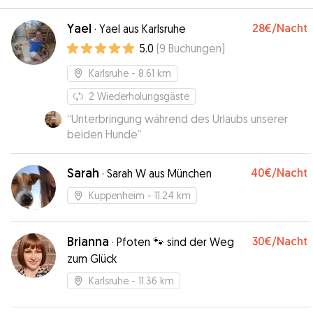
Yael
28€
/Nacht
·
Yael aus Karlsruhe
5.0
(
9
Buchungen
)
Karlsruhe
- 8.61 km
2
Wiederholungsgäste
“
Unterbringung während des Urlaubs unserer
beiden Hunde
”
Sarah
40€
/Nacht
·
Sarah W aus München
Kuppenheim
- 11.24 km
Brianna
30€
/Nacht
·
Pfoten 🐾 sind der Weg
zum Glück
Karlsruhe
- 11.36 km