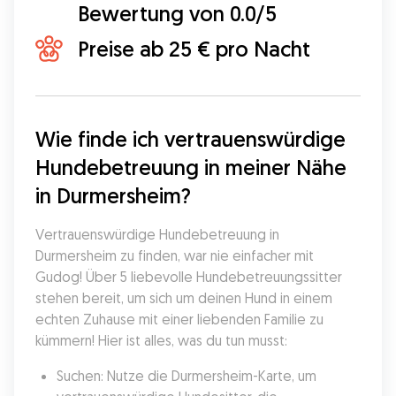
Bewertung von 0.0/5
Preise ab 25 € pro Nacht
Wie finde ich vertrauenswürdige 
Hundebetreuung in meiner Nähe 
in Durmersheim?
Vertrauenswürdige Hundebetreuung in 
Durmersheim zu finden, war nie einfacher mit 
Gudog! Über 5 liebevolle Hundebetreuungssitter 
stehen bereit, um sich um deinen Hund in einem 
echten Zuhause mit einer liebenden Familie zu 
kümmern! Hier ist alles, was du tun musst:
Suchen: Nutze die Durmersheim-Karte, um 