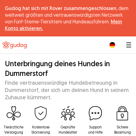
Gudog hat sich mit Rover zusammengeschlossen,
dem
weltweit größten und vertrauenswürdigsten Netzwerk
von Fünf-Sterne-Tiersittern und Hundeausführern.
Mein
Konto aktivieren.
|
Unterbringung deines Hundes in
Dummerstorf
Finde vertrauenswürdige Hundebetreuung in
Dummerstorf, der sich um deinen Hund in seinem
Zuhause kümmert.
Tierärztliche
Kostenlose
Geprüfte
Support
Sichere
Versorgung
Stornierung
Hundesitter
und Hilfe
Bezahlung