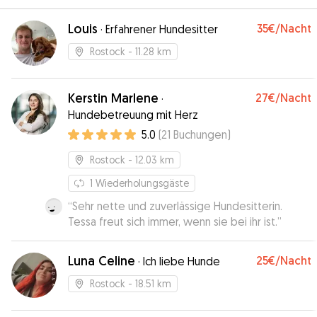
Louis
35€
/Nacht
·
Erfahrener Hundesitter
Rostock
- 11.28 km
Kerstin Marlene
27€
/Nacht
·
Hundebetreuung mit Herz
5.0
(
21
Buchungen
)
Rostock
- 12.03 km
1
Wiederholungsgäste
“
Sehr nette und zuverlässige Hundesitterin.
Tessa freut sich immer, wenn sie bei ihr ist.
”
Luna Celine
25€
/Nacht
·
Ich liebe Hunde
Rostock
- 18.51 km