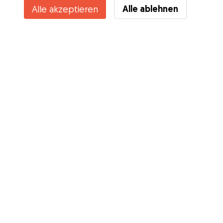
Alle ablehnen
Alle akzeptieren
Services
Wie es geht
Über Gudog
Bewertungen
Tierärztliche Abdeckung
Tipps für Hundehalter
Tipps für Hundesitter
Hundesitter werden
Blog