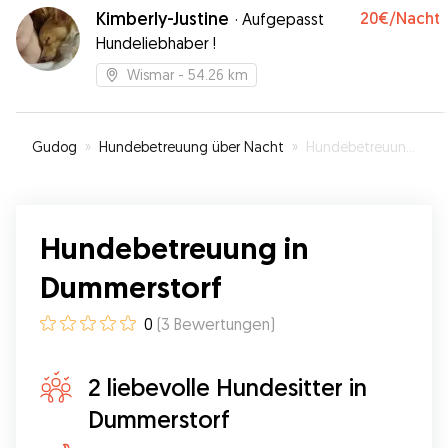
Kimberly-Justine
20€
/Nacht
·
Aufgepasst
Hundeliebhaber !
Wismar
- 54.26 km
Gudog
»
Hundebetreuung über Nacht
»
Hundebetreuung in Dummerstorf
Hundebetreuung in
Dummerstorf
0
(
3
Bewertungen
)
2 liebevolle Hundesitter in
Dummerstorf